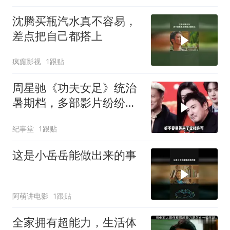
沈腾买瓶汽水真不容易，
差点把自己都搭上
疯癫影视
1跟贴
周星驰《功夫女足》统治
暑期档，多部影片纷纷撤
档，为何沈腾《欢迎来龙
纪事堂
1跟贴
餐馆》依旧强势定档？
这是小岳岳能做出来的事
阿萌讲电影
1跟贴
全家拥有超能力，生活体