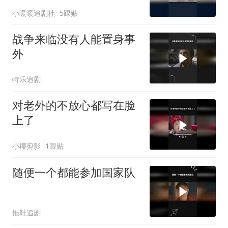
小暖暖追剧社
5跟贴
战争来临没有人能置身事
外
特乐追剧
对老外的不放心都写在脸
上了
小椰剪影
1跟贴
随便一个都能参加国家队
拖鞋追剧