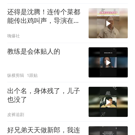
还得是沈腾！连传个菜都
能传出鸡叫声，导演在监
视器后面笑翻了
嗨爆社
教练是会体贴人的
纵横剪辑
1跟贴
出个名，身体残了，儿子
也没了
皮裤追剧
好兄弟天天做新郎，我连