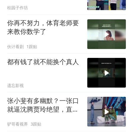
情感觉被扎心了
桂园子作坊
你再不努力，体育老师要
来教你数学了
伙计看剧
1跟贴
都有钱了就不能换个真人
遗忘影视
张小斐有多幽默？一张口
就逼沈腾贾玲绝望，直
呼：比我还能抖包
驴哥看视界
3跟贴