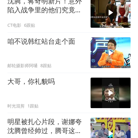
沈腾，蒋奇明新片！意外
陷入战争里的他们究竟该
如何存活下来
CT电影
6跟贴
咱不说韩红站台走个面
邮轮摄影师阿嗵
8跟贴
大哥，你礼貌吗
时光混剪
1跟贴
明星被扎心片段，谢娜夸
沈腾曾经帅过，腾哥这表