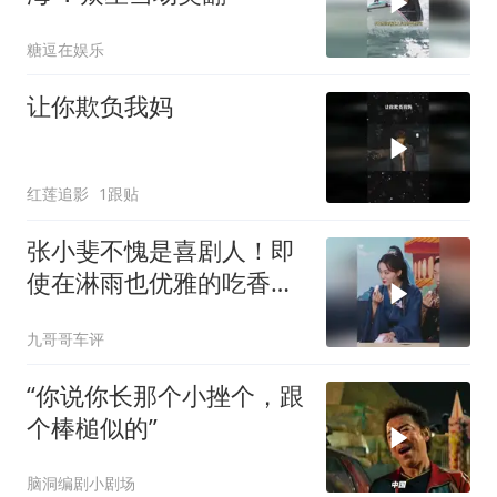
糖逗在娱乐
让你欺负我妈
红莲追影
1跟贴
张小斐不愧是喜剧人！即
使在淋雨也优雅的吃香
蕉，心态也太好了
九哥哥车评
“你说你长那个小挫个，跟
个棒槌似的”
脑洞编剧小剧场