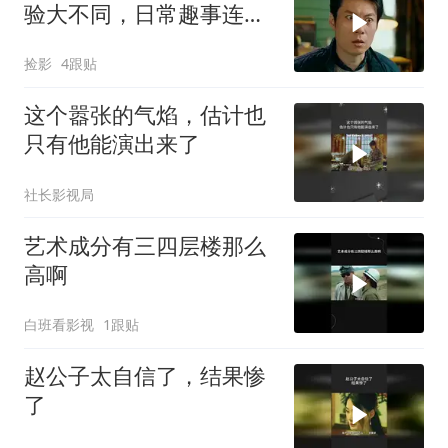
验大不同，日常趣事连连
看
捡影
4跟贴
这个嚣张的气焰，估计也
只有他能演出来了
社长影视局
艺术成分有三四层楼那么
高啊
白班看影视
1跟贴
赵公子太自信了，结果惨
了