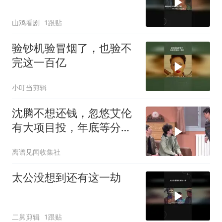
山鸡看剧
1跟贴
验钞机验冒烟了，也验不
完这一百亿
小叮当剪辑
沈腾不想还钱，忽悠艾伦
有大项目投，年底等分红
就够了
离谱见闻收集社
太公没想到还有这一劫
二舅剪辑
1跟贴