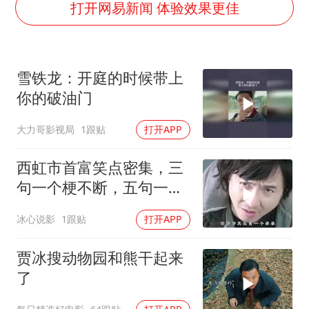
国防部：中国军队坚决反制任何闹海挑衅图谋
打开网易新闻 体验效果更佳
国乒男单横滨冠军赛全军覆没
38岁演员求职万岁山NPC成功
雪铁龙：开庭的时候带上
“新疆阿勒泰八月能滑雪”不实
你的破油门
日本试射“战斧”导弹，国防部回应
大力哥影视局
1跟贴
打开APP
胡彦斌韩磊 谁帮谁
夯实基础开新局
西虹市首富笑点密集，三
句一个梗不断，五句一个
坑连连
冰心说影
1跟贴
打开APP
贾冰搜动物园和熊干起来
了