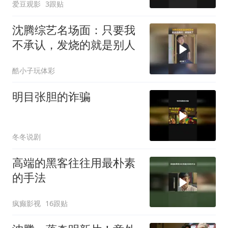
爱豆观影
3跟贴
沈腾综艺名场面：只要我
不承认，发烧的就是别人
酷小子玩体彩
明目张胆的诈骗
冬冬说剧
高端的黑客往往用最朴素
的手法
疯癫影视
16跟贴