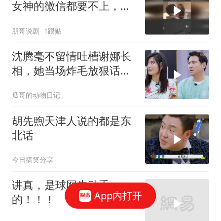
女神的微信都要不上，真
是人比人气死人呐
朋哥说剧
1跟贴
沈腾毫不留情吐槽谢娜长
相，她当场炸毛放狠话，
要向沈腾发律师函
瓜哥的动物日记
胡先煦天津人说的都是东
北话
今日搞笑分享
讲真，是球网先动手
App内打开
的！！！