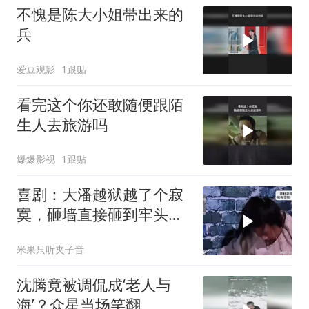
不愧是陈大小姐带出来的
兵
爱豆观影
1跟贴
看完这个你还敢随便跟陌
生人去旅游吗
爆爆影视
1跟贴
喜剧：大潘越狱越了个寂
寞，砸墙直接砸到牢头面
前，观众笑弯了
米果只听夹子音
沈腾竟被调侃成‘老人与
海’？众星当场笑翻