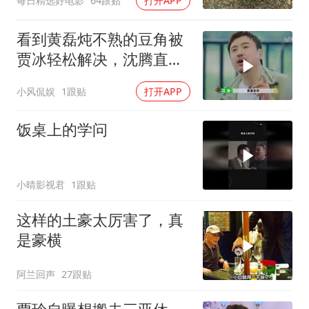
每日精选好电影
64跟贴
打开APP
看到黄磊炖不熟的豆角被
贾冰轻松解决，沈腾直接
隔空喊话
小风侃娱
1跟贴
打开APP
饭桌上的学问
小晴影视君
1跟贴
这样的土豪太厉害了，真
是豪横
阿兰回声
27跟贴