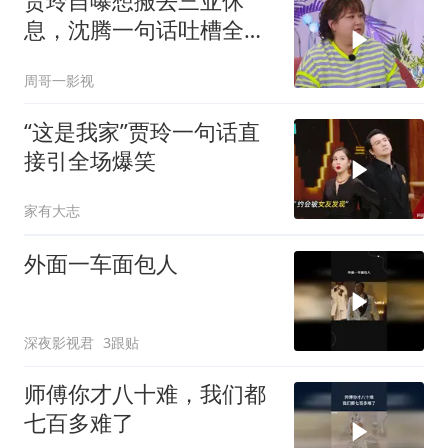
贾玲自曝想搬去三亚休
息，沈腾一句话吐槽全场
爆笑，太有梗了！
周哥一影视
“这是我家”贾玲一句话直
接引全场爆笑
家有大志
外面一车面包人
深夜影视君
3跟贴
师傅你才八十难，我们都
七百多难了