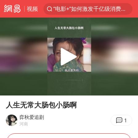
视频
“电影+”如何激发千亿级消费新活力？
全球首个长时储能一体化产业园量产
台风白海豚已进入24小时警戒线
中国女篮70-67险胜尼日利亚女篮
名创优品回应女子吐槽内裤质量差
四川宜宾市高县4.9级地震致1人死亡
台风白海豚或吞并鲸鱼 登陆地点更新
00:00
01:00
胜宏科技：股票交易异常波动
Play
Ent
full
出口禁令驱动有色板块大涨
人生无常大肠包小肠啊
秋天的第一杯奶茶到底有多火
弈秋爱追剧
1
河南
U17国足点球大战淘汰河床晋级决赛