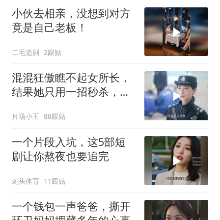
小伙去相亲，没想到对方
竟是自己老板！
二毛追剧
2跟贴
混混狂傲瞧不起女所长，
结果她只用一招秒杀，反
转太绝
片场小王
88跟贴
一个片段入坑，这5部短
剧让你熬夜也要追完
刺头体育
11跟贴
一个钱包一声爸爸，撕开