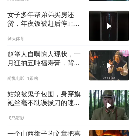
女子多年帮弟弟买房还
贷，年夜饭被赶后停止转
账，全家崩溃
刺头体育
赵举人自曝惊人现状，一
月狂抽五吨福寿膏，背后
真相耐人寻味
尚悦电影
1跟贴
姑娘被鬼子包围，身穿旗
袍丝毫不耽误拔刀的速
度，完虐鬼子
飞鸟潜影
一个山西举子的文章把嘉