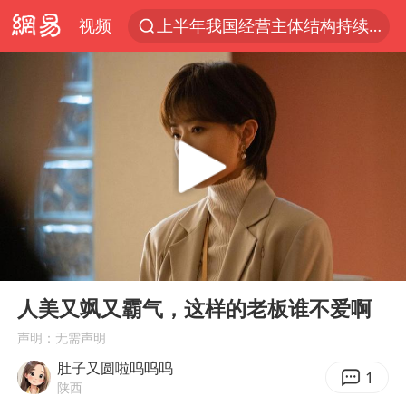
视频
上半年我国经营主体结构持续优化
王传君 《披荆斩棘》
上海：5号线16号线浦江线全线停运
白海豚预计将在浙江苍南到三门一带登陆
今日15时起福州地铁高架区段停运
国足U17与阿森纳决赛取消 并列冠军
王艺迪2-4不敌张本美和止步4强
00:00
02:12
上门女婿出轨女邻居多年被判重婚罪
Play
Ent
full
2025年小学教师减少13.19万
人美又飒又霸气，这样的老板谁不爱啊
王艺迪无缘横滨赛决赛
声明：无需声明
肚子又圆啦呜呜呜
泰国：高度重视中国游客旅游体验
1
陕西