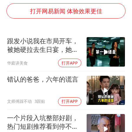
上海大部迎大暴雨
打开网易新闻 体验效果更佳
《龙餐馆》 冲奖
蒯曼挺进WTT横滨冠军赛女单四强
以军士兵把枪口对准中国记者
跟发小说我在市局开车，
笔试第一被劝弃考涉事副校长被撤职
被她硬拉去生日宴，她那
白海豚5次眼壁置换
当区副局长的爸见到我，
华庭讲美食
打开APP
当场变了脸色
构建更高水平的全民健身公共服务体系
错认的爸爸，六年的谎言
文师傅踩不动
3跟贴
打开APP
一个片段入坑整部好剧，
热门短剧推荐看到停不下