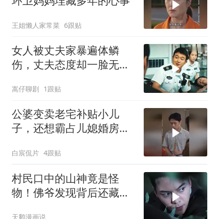
环卫妈妈埋藏多年的心事
王姐懒人家常菜
6跟贴
女人被丈夫家暴遍体鳞
伤，丈夫态度却一脸无所
谓，医生见伤情都愣住了
嵩仔聊剧
1跟贴
公婆变卖老宅补贴小儿
子，还想霸占儿媳婚房，
最终幡然醒悟
白宸侃片
4跟贴
村民口中的山神竟是怪
物！佛爷发现背后还藏着
日本人
天鹅漫画说