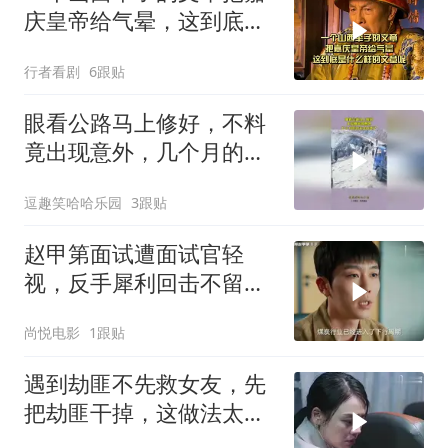
庆皇帝给气晕，这到底是
什么样的文章呢
行者看剧
6跟贴
眼看公路马上修好，不料
竟出现意外，几个月的功
夫全白费了！
逗趣笑哈哈乐园
3跟贴
赵甲第面试遭面试官轻
视，反手犀利回击不留情
面，面试官被说得哑口无
尚悦电影
1跟贴
言
遇到劫匪不先救女友，先
把劫匪干掉，这做法太反
常