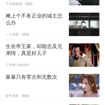
千古情剧场
1跟贴
摊上个不务正业的城主怎
么办
一人追剧
1跟贴
生在帝王家，却能念及兄
弟情，真是好儿子
三华李LONGER
家暴只有零次和无数次
影中见影
1跟贴