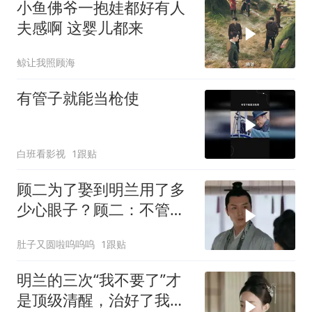
小鱼佛爷一抱娃都好有人
夫感啊 这婴儿都来
鲸让我照顾海
有管子就能当枪使
白班看影视
1跟贴
顾二为了娶到明兰用了多
少心眼子？顾二：不管啥
办法我只要媳妇
肚子又圆啦呜呜呜
1跟贴
明兰的三次“我不要了”才
是顶级清醒，治好了我的