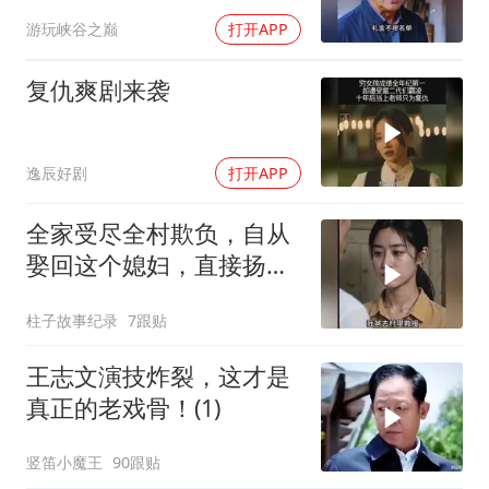
来
游玩峡谷之巅
打开APP
复仇爽剧来袭
逸辰好剧
打开APP
全家受尽全村欺负，自从
娶回这个媳妇，直接扬眉
吐气
柱子故事纪录
7跟贴
王志文演技炸裂，这才是
真正的老戏骨！(1)
竖笛小魔王
90跟贴