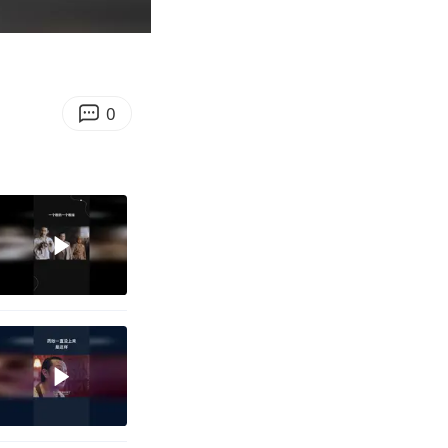
00:13
Enter
fullscreen
0