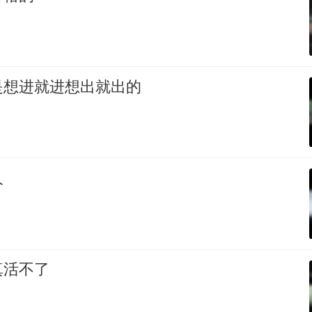
是想进就进想出就出的
人
真活不了