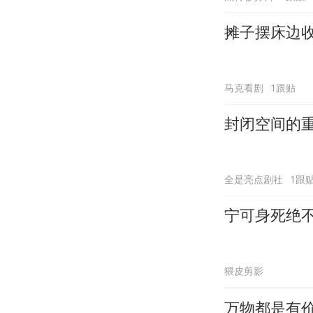
摊子摆床边
马克看剧
1跟贴
封闭空间的
全是亮点剧社
1跟
宁可身死绝
猥皮剪影
万物都是有