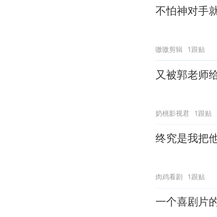
不怕神对手
嗷嗷剪辑
1跟贴
又被郭老师
奶桃影视君
1跟贴
终究是我把
肉鸡看剧
1跟贴
一个喜剧片