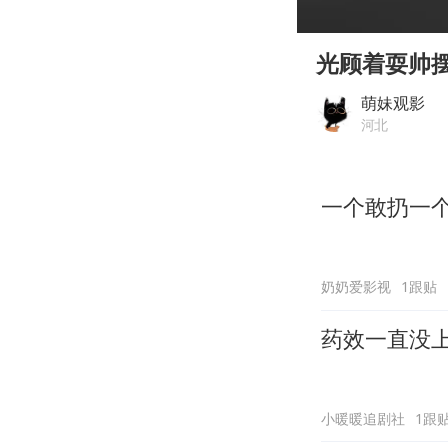
00:00
Play
光顾着耍帅摆
萌妹观影
河北
一个敢扔一
奶奶爱影视
1跟贴
药效一直没
小暖暖追剧社
1跟