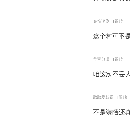
金帘说剧
1跟贴
这个村可不
莹宝剪辑
1跟贴
咱这次不丢
憨憨爱影视
1跟贴
不是装瞎还