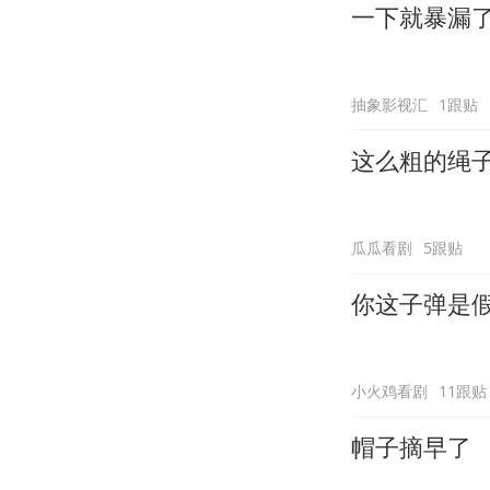
一下就暴漏
抽象影视汇
1跟贴
这么粗的绳
瓜瓜看剧
5跟贴
你这子弹是
小火鸡看剧
11跟贴
帽子摘早了