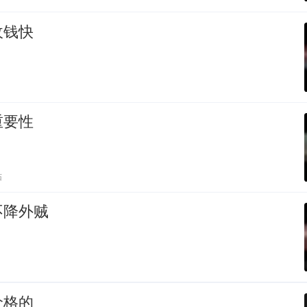
收钱快
重要性
贴
不降外贼
价格的