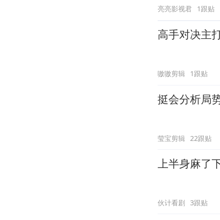
亮亮影视君
1跟贴
高手对决主
嗷嗷剪辑
1跟贴
挺会分析局
莹宝剪辑
22跟贴
上半身麻了
伙计看剧
3跟贴