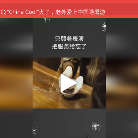
“China Cool”火了，老外爱上中国避暑游
香港宏福苑火灾或由烟头引起
浙江台州《告全体市民书》
伊斯兰版北约来了吗
四川宜宾3.4级地震
网约车司机充电时猝死保险拒赔
陕西柞水泥石流已致2死 仍有1人失联
泰国初中生饮弹自尽前开了26枪
多所高校取消艺考
云南一地村民过火把节意外灼伤16人
店主称换“青海拉面”招牌后生意更好