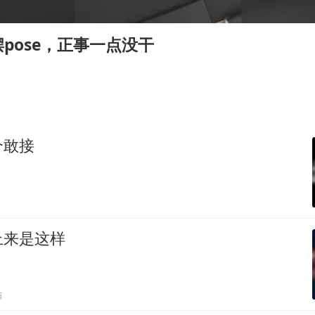
上半年国内居民出游人次34.63亿
22岁女生独闯南太行失联12天
pose，正事一点没干
薛之谦杭州站演唱会取消
张本智和：零封向鹏不意外
今年第二强台风将带来多大影响
“准2万亿”之城点名支持三所大学
个敢接
习近平心系体育强国建设
上来是这样
贴