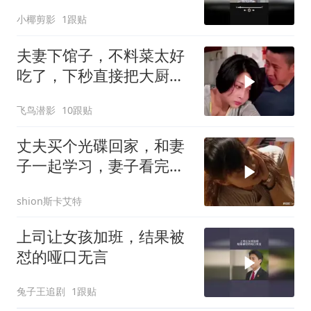
小椰剪影
1跟贴
夫妻下馆子，不料菜太好
吃了，下秒直接把大厨请
回家
飞鸟潜影
10跟贴
丈夫买个光碟回家，和妻
子一起学习，妻子看完反
应亮了
shion斯卡艾特
上司让女孩加班，结果被
怼的哑口无言
兔子王追剧
1跟贴