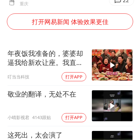
香港刷新1884年以来最高气温纪录
22
重庆
上海全力守护市民“菜篮子”
打开网易新闻 体验效果更佳
暑期研学游升温 在旅途中增长知识
猫咪过火把节被抹成黑猫
宝妈给四胞胎取名平安喜乐
年夜饭我准备的，婆婆却
BLG经理辟谣Bin离队
逼我给新欢让座。我直接
离开，半小时后全家哭着
总书记点赞的非遗苗绣焕发新生机
叮当当科技
打开APP
求我回去
敬业的翻译，无处不在
小晴影视君
4143跟贴
打开APP
这死出，太会演了