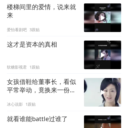
楼梯间里的爱情，说来就
来
爱怡看剧吧
3跟贴
这才是资本的真相
软糖影视君
1跟贴
女孩借鞋给董事长，看似
平常举动，竟换来一份好
工作
冰心说影
1跟贴
就看谁能battle过谁了