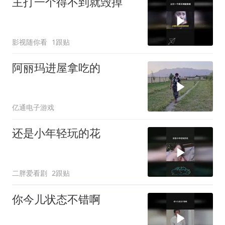
主打一个得不到就毁掉
影视随你看
1跟贴
阿丽玛进屋拿吃的
亿通电子游戏
还是小年轻玩的花
二胖爱看剧
2跟贴
你今儿状态不错啊