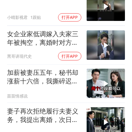
小晴影视君
1跟贴
打开APP
女企业家低调嫁入夫家三
年被掏空，离婚时对方才
知她真实身价
黑哥讲现代史
打开APP
加薪被妻压五年，秘书却
涨薪十六倍，我撕碎迟到
批复
苗苗情感说
妻子再次拒绝履行夫妻义
务，我提出离婚，次日前
往民政局的途中，