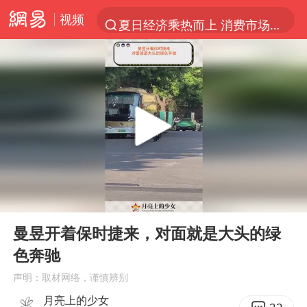
视频
夏日经济乘热而上 消费市场向新而行
白海豚对华东华北影响会大于巴威
于东来回应胖东来近25年老店年底关闭
以拒绝“和平委员会”的加沙和平计划
浙江省甬江发生2026年第1号洪水
独闯南太行的失联女生最后轨迹已确认
美将每月供乌爱国者拦截导弹
00:00
00:22
全球最大级别运输船通过长江大桥
Play
Ent
full
央视新主播李秋莹母校发文祝贺
曼昱开着保时捷来，对面就是大头的绿
色奔驰
上门女婿出轨女邻居多年被判重婚罪
声明：取材网络，谨慎辨别
国足U17与阿森纳决赛取消 并列冠军
月亮上的少女