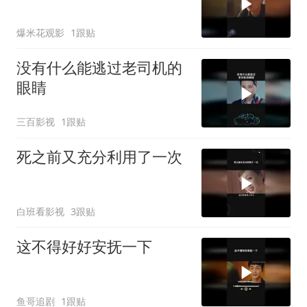
爆米花观影
1跟贴
没有什么能逃过老司机的
眼睛
三百影视
1跟贴
死之前又充分利用了一次
白班看影视
3跟贴
这不得好好安抚一下
鱼哥追剧
1跟贴