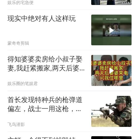
娱乐的宅急便
现实中绝对有人这样玩
蒙奇奇剪辑
得知婆婆卖房给小叔子娶
妻,我赶紧搬家,两天后婆
婆来电问我住哪里
娱乐圈的笔娱君
首长发现特种兵的枪弹道
偏左，战士一用这枪，百
发百中
飞鸟潜影