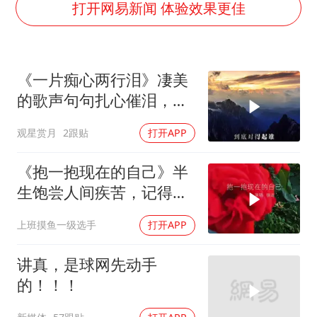
2025年小学教师减少13.19万
打开网易新闻 体验效果更佳
女子发现前夫婚内与第三者育子
以军士兵把枪口对准中国记者
《一片痴心两行泪》凄美
笔试第一被劝弃考涉事副校长被撤职
的歌声句句扎心催泪，伤
构建更高水平的全民健身公共服务体系
感又好听
观星赏月
2跟贴
打开APP
萌娃帮爷爷脱玉米 卖力干活超可爱
灌溉水坝被隔成鱼塘 村民投诉20余年
《抱一抱现在的自己》半
奋力开创中国式现代化建设新局面
生饱尝人间疾苦，记得好
好善待疲惫的自己
上班摸鱼一级选手
打开APP
讲真，是球网先动手
的！！！