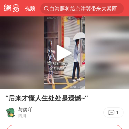
视频
白海豚将给京津冀带来大暴雨
上半年我国经营主体结构持续优化
杭州机场已取消航班388架次
中国籍豪华游艇富商之子在泰国被杀
王艺迪无缘横滨赛决赛
浙江省委书记王浩再调度：该停下的坚决停下来，让社会面静下来
《披荆斩棘2026》阵容官宣
00:00
00:28
中国第1高楼阻尼器摆动明显
Play
Ent
full
国足U17与阿森纳决赛取消 并列冠军
“后来才懂人生处处是遗憾~”
《龙餐馆》 冲奖
与偶吖
1
四川
上门女婿出轨女邻居多年被判重婚罪