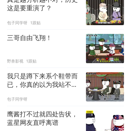
这是要重演了？
包子同学呀
1跟贴
三哥自由飞翔！
野兽影视
1跟贴
我只是蹲下来系个鞋带而
已，你真的以为我站不起
来了？
包子同学呀
鹰酱打不过就四处告状，
蓝星网友直呼离谱