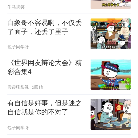
牛马搞笑
白象哥不容易啊，不仅丢
了面子，还丢了里子
包子同学呀
《世界网友辩论大会》精
彩合集4
霞霞聊影视
5跟贴
有自信是好事，但是迷之
自信就是你的不对了
包子同学呀