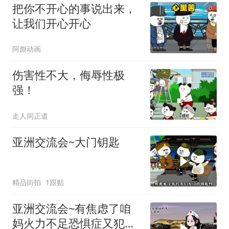
把你不开心的事说出来，
让我们开心开心
阿彪动画
伤害性不大，侮辱性极
强！
走人间正道
亚洲交流会~大门钥匙
精品街拍
1跟贴
亚洲交流会~有焦虑了咱
妈火力不足恐惧症又犯