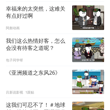
幸福来的太突然，这难关
有点好过啊
阿彪动画
我们这么热情好客，怎么
会没有待客之道呢？
包子同学呀
《亚洲频道之东风26》
吕新说影视
1跟贴
这我们可忍不了！＃地球