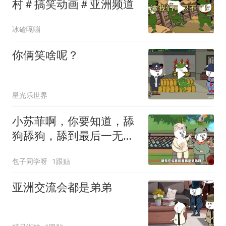
村＃搞笑动画＃亚洲频道
冰碴嘎嘣
你俩笑啥呢？
星光乐世界
小苏菲啊，你要知道，舔
狗舔狗，舔到最后一无所
有啊！
包子同学呀
1跟贴
亚洲交流会都是弟弟