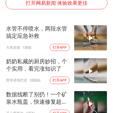
以军士兵把枪口对准中国记者
打开网易新闻 体验效果更佳
白海豚在海上打了个结
上海大部迎大暴雨
水管不停喷水，两段水管
方桃子代言广告视频已下架
搞定应急补救
一周大涨超7% 金价为何突然上涨
大风笑叙
1跟贴
打开APP
构建更高水平的全民健身公共服务体系
奶奶私藏的厨房妙招，个
个实用，看完涨知识了
黑哥讲现代史
38跟贴
打开APP
数据线断了别扔！一个矿
泉水瓶盖，快速修复超好
用！