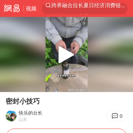
视频
拜登前列腺癌恶化
四川宜宾5.5级地震后余震为何不断
上海轨交全网络地面高架区段限速运行
武契奇会见泽连斯基有何意图
2026“未录满”本科专业排行榜出炉
浙江海域将现5到8米巨浪到狂浪
2026年7月份居民消费价格同比上涨0.5%
00:00
00:17
“伊斯兰版北约”出现
Play
Ent
full
上海中心城区暴雨预警由橙变红
密封小技巧
台铃电动车仅骑一年就断电趴窝
快乐的台长
0
山东
外国游客的“中国游三件套”火了