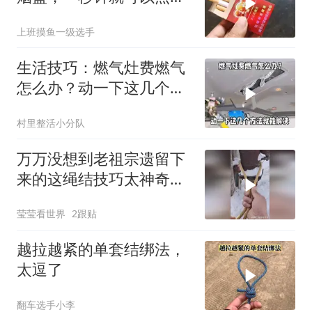
火，比打火机还好用
上班摸鱼一级选手
生活技巧：燃气灶费燃气
怎么办？动一下这几个地
方就能解决，学学
村里整活小分队
万万没想到老祖宗遗留下
来的这绳结技巧太神奇！
今天在雪地里给大家演示
莹莹看世界
2跟贴
一下！
越拉越紧的单套结绑法，
太逗了
翻车选手小李