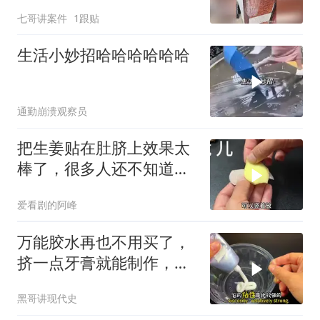
七哥讲案件
1跟贴
生活小妙招哈哈哈哈哈哈
通勤崩溃观察员
把生姜贴在肚脐上效果太
棒了，很多人还不知道，
看完又学会一招
爱看剧的阿峰
万能胶水再也不用买了，
挤一点牙膏就能制作，比
520还牢固，管用
黑哥讲现代史