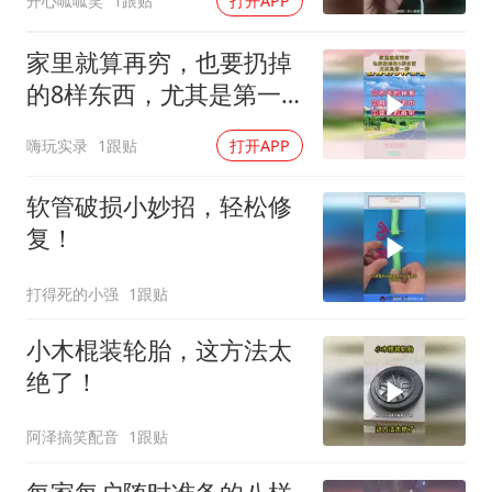
开心呱呱笑
1跟贴
打开APP
家里就算再穷，也要扔掉
的8样东西，尤其是第一
样！
嗨玩实录
1跟贴
打开APP
软管破损小妙招，轻松修
复！
打得死的小强
1跟贴
小木棍装轮胎，这方法太
绝了！
阿泽搞笑配音
1跟贴