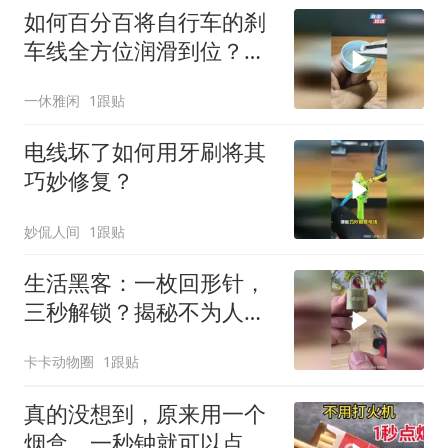
如何百分百将自行车的刹
车线全方位润滑到位？一
个瓶盖轻松解决！
一休雅闲
1跟贴
电线坏了如何用牙刷将其
巧妙修复？
妙侃人间
1跟贴
生活黑客：一枚回形针，
三秒解锁？揭秘不为人知
的应急开锁术！
卡卡动物圈
1跟贴
真的没想到，原来用一个
烟盒，一秒钟就可以点