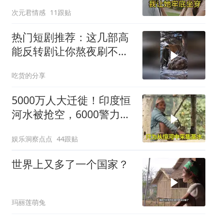
牢底坐穿！
次元君情感
11跟贴
热门短剧推荐：这几部高
能反转剧让你熬夜刷不
停！
吃货的分享
5000万人大迁徙！印度恒
河水被抢空，6000警力全
员戒备！
娱乐洞察点点
44跟贴
世界上又多了一个国家？
玛丽莲萌兔