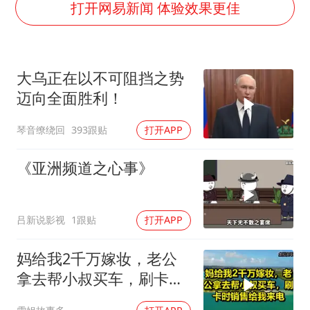
香港刷新1884年以来最高气温纪录
打开网易新闻 体验效果更佳
以军士兵把枪口对准中国记者
上门女婿出轨女邻居多年被判重婚罪
大乌正在以不可阻挡之势
央视新主播李秋莹母校发文祝贺
迈向全面胜利！
暑期研学游升温 在旅途中增长知识
琴音缭绕回
393跟贴
打开APP
国足U17与阿森纳决赛取消 并列冠军
总书记点赞的非遗苗绣焕发新生机
《亚洲频道之心事》
吕新说影视
1跟贴
打开APP
妈给我2千万嫁妆，老公
拿去帮小叔买车，刷卡时
销售给我来电！