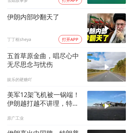
雪姐故事多
打开APP
伊朗内部吵翻天了
丁丁框sheya
打开APP
五首草原金曲，唱尽心中
无尽思念与忧伤
娱乐的硬糖吖
美军12架飞机被一锅端！
伊朗越打越不讲理，特朗
普只剩一个问题
原广工业