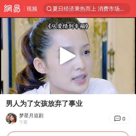
视频
夏日经济乘热而上 消费市场向新而行
陈丽君提名百花奖最佳新人奖
浙江省甬江发生2026年第1号洪水
白海豚对华东华北影响会大于巴威
南航回应深圳飞无锡航班起飞时遭雷击
独闯南太行的失联女生最后轨迹已确认
《披荆斩棘2026》阵容官宣
00:00
09:50
于东来回应胖东来近25年老店年底关闭
Play
Ent
full
肖国栋晋级 特鲁姆普爆冷出局
男人为了女孩放弃了事业
BLG经理辟谣Bin离队
梦星月追剧
0
宁夏
哈马斯称坚持加沙停火协议路线图