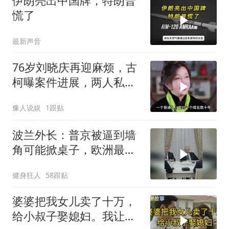
伊朗亮出中国牌，特朗普
慌了
最新声音
76岁刘晓庆再迎麻烦，古
柯曝案件进展，两人私密
事仅是冰山一角
豫人说娱
1跟贴
波兰外长：普京被逼到墙
角可能掀桌子，欧洲最担
心的不是俄军有多强
健身狂人
58跟贴
婆婆把我女儿卖了十万，
给小叔子娶媳妇。我让她