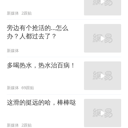
新媒体
2跟贴
旁边有个抢活的…怎么
办？人都过去了？
新媒体
多喝热水，热水治百病！
新媒体
69跟贴
这滑的挺远的哈，棒棒哒
新媒体
2跟贴