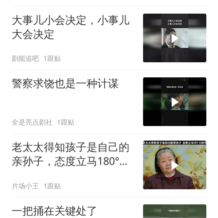
大事儿小会决定，小事儿
大会决定
剧能追吧
1跟贴
警察求饶也是一种计谋
全是亮点剧社
1跟贴
老太太得知孩子是自己的
亲孙子，态度立马180°大
转变
片场小王
1跟贴
一把捅在关键处了