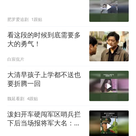
肥罗爱追剧
1跟贴
看这段的时候到底需要多
大的勇气！
白宸侃片
大清早孩子上学都不送也
要折腾一回
魏延看剧
4跟贴
泼妇开车硬闯军区哨兵拦
下后当场报将军大名：出
来接我