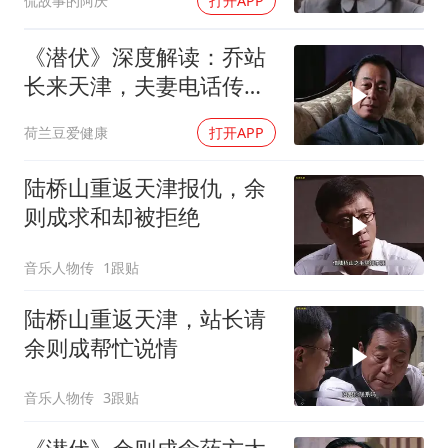
侃故事的阿庆
打开APP
《潜伏》深度解读：乔站
长来天津，夫妻电话传情
报！
荷兰豆爱健康
打开APP
陆桥山重返天津报仇，余
则成求和却被拒绝
音乐人物传
1跟贴
陆桥山重返天津，站长请
余则成帮忙说情
音乐人物传
3跟贴