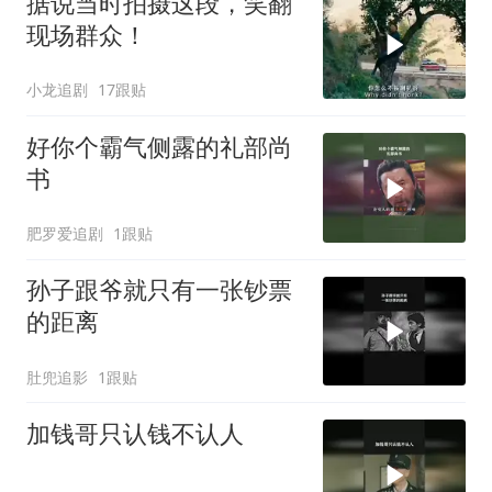
据说当时拍摄这段，笑翻
现场群众！
小龙追剧
17跟贴
好你个霸气侧露的礼部尚
书
肥罗爱追剧
1跟贴
孙子跟爷就只有一张钞票
的距离
肚兜追影
1跟贴
加钱哥只认钱不认人