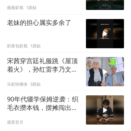
薇薇影视
1跟贴
老妹的担心属实多余了
奶黄包影视
1跟贴
宋茜穿宫廷礼服跳《屋顶
着火》，孙红雷李乃文当
场看呆，“硬汉变迷弟”表
乐影快嘴侠
3跟贴
情包全网疯传！
90年代辍学保姆逆袭：织
毛衣攒本钱，摆摊闯出致
富路
观星赏月