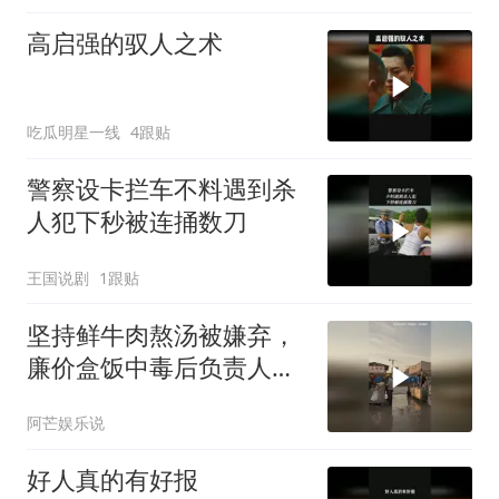
高启强的驭人之术
吃瓜明星一线
4跟贴
警察设卡拦车不料遇到杀
人犯下秒被连捅数刀
王国说剧
1跟贴
坚持鲜牛肉熬汤被嫌弃，
廉价盒饭中毒后负责人求
他回来
阿芒娱乐说
好人真的有好报