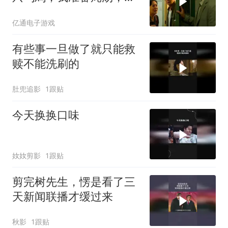
子拉住我
亿通电子游戏
有些事一旦做了就只能救
赎不能洗刷的
肚兜追影
1跟贴
今天换换口味
奻奻剪影
1跟贴
剪完树先生，愣是看了三
天新闻联播才缓过来
秋影
1跟贴