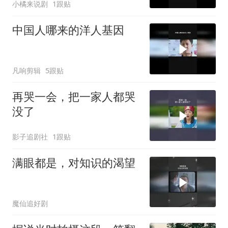
小橘来说剧
1跟贴
中国人哪来的洋人基因
凡响剪辑
5跟贴
再哭一会，把一家人都哭
没了
影子追剧社
1跟贴
满眼都是，对知识的渴望
魔仙追好剧