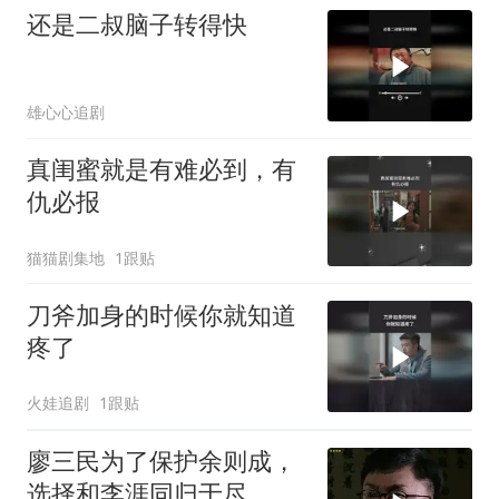
还是二叔脑子转得快
雄心心追剧
真闺蜜就是有难必到，有
仇必报
猫猫剧集地
1跟贴
刀斧加身的时候你就知道
疼了
火娃追剧
1跟贴
廖三民为了保护余则成，
选择和李涯同归于尽