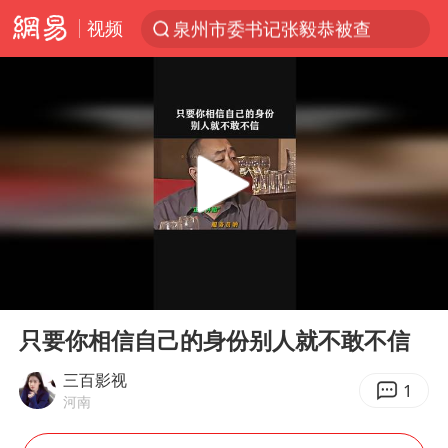
视频
“电影+”如何激发千亿级消费新活力？
全球首个长时储能一体化产业园量产
台风白海豚已进入24小时警戒线
陈垣宇0-3张禹珍 国乒男单全军覆没
四川宜宾市高县4.9级地震致1人死亡
中巨芯：上半年归母净利润1405.77万元
中国女篮70-67险胜尼日利亚女篮
00:00
03:01
名创优品回应女子吐槽内裤质量差
Play
Ent
full
上海：台风白海豚或将带来龙卷风
只要你相信自己的身份别人就不敢不信
出口禁令驱动有色板块大涨
三百影视
1
河南
秋天的第一杯奶茶到底有多火