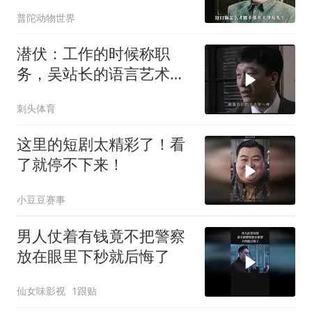
的李涯责任最大？
普陀动物世界
潜伏：工作的时候称职
务，吴站长的语言艺术确
实比高育良高得多
刺头体育
这里的短剧太精彩了！看
了就停不下来！
小豆豆赛事
男人仗着有钱竟不把警察
放在眼里下秒就后悔了
仙女味影视
1跟贴