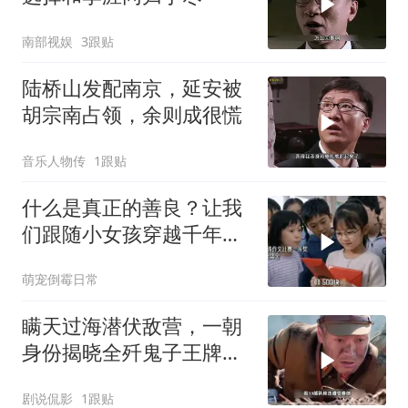
南部视娱
3跟贴
陆桥山发配南京，延安被
胡宗南占领，余则成很慌
音乐人物传
1跟贴
什么是真正的善良？让我
们跟随小女孩穿越千年寻
找答案
萌宠倒霉日常
瞒天过海潜伏敌营，一朝
身份揭晓全歼鬼子王牌部
队
剧说侃影
1跟贴