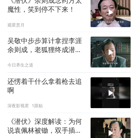
《潜伏》余则成念药方太
魔性，笑到停不下来！
观星赏月
吴敬中步步算计拿捏李涯
余则成，老狐狸终成潜伏
最大赢家
今日养生之道
还愣着干什么拿着枪去追
啊
深夜影视君
1跟贴
《潜伏》深度解读：为何
说袁佩林被锄，双手插兜