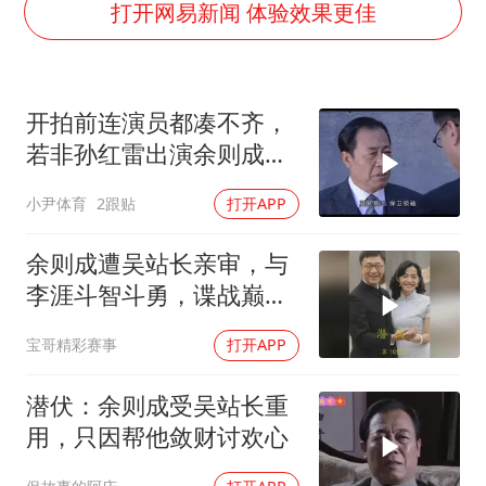
国防部：中国军队坚决反制任何闹海挑衅图谋
打开网易新闻 体验效果更佳
东航：国内客票提前14天免费退改
“今天得有40℃了吧 为啥还不预警”
开拍前连演员都凑不齐，
胡彦斌韩磊 谁帮谁
若非孙红雷出演余则成，
胡彦斌获《歌手2026》歌王
这部剧还会火吗
小尹体育
2跟贴
打开APP
38岁演员求职万岁山NPC成功
夯实基础开新局
余则成遭吴站长亲审，与
李涯斗智斗勇，谍战巅峰
太燃了
宝哥精彩赛事
打开APP
潜伏：余则成受吴站长重
用，只因帮他敛财讨欢心