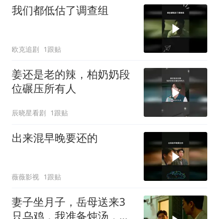
我们都低估了调查组
欧克追剧
1跟贴
姜还是老的辣，柏奶奶段
位碾压所有人
辰晓星看剧
1跟贴
出来混早晚要还的
薇薇影视
1跟贴
妻子坐月子，岳母送来3
只乌鸡，我准备炖汤，妻