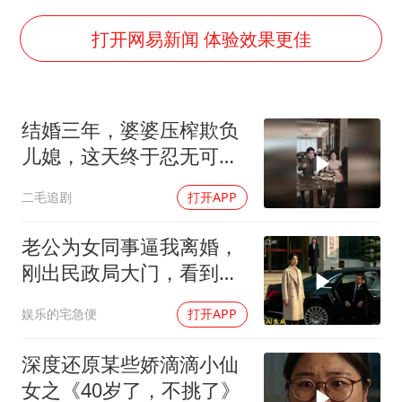
万岁山接盘烂尾恒大文旅城
薛之谦杭州站演唱会取消
打开网易新闻 体验效果更佳
泰国初中生饮弹自尽前开了26枪
“准2万亿”之城点名支持三所大学
结婚三年，婆婆压榨欺负
店主称换“青海拉面”招牌后生意更好
儿媳，这天终于忍无可
女儿为争财产堵门阻挠父亲出殡
忍！
二毛追剧
打开APP
习近平心系体育强国建设
老公为女同事逼我离婚，
刚出民政局大门，看到我
上了省长爸爸的专车
娱乐的宅急便
打开APP
深度还原某些娇滴滴小仙
女之《40岁了，不挑了》