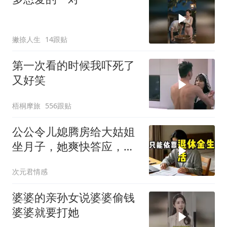
撇捺人生
14跟贴
第一次看的时候我吓死了
又好笑
梧桐摩旅
556跟贴
公公令儿媳腾房给大姑姐
坐月子，她爽快答应，出
门前带走全部燃气卡和保
次元君情感
单
婆婆的亲孙女说婆婆偷钱
婆婆就要打她