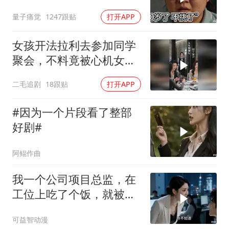
量子痛觉
1247跟贴
打开APP
女孩开法拉利去参加同学
聚会，不料竟被心机女冒
充车主！
二毛追剧
18跟贴
打开APP
#因为一个片段看了整部
好剧#
阿鲲作曲
我一个公司项目总监，在
工位上吃了个饭，就被新
来的总监针对
可益智动漫