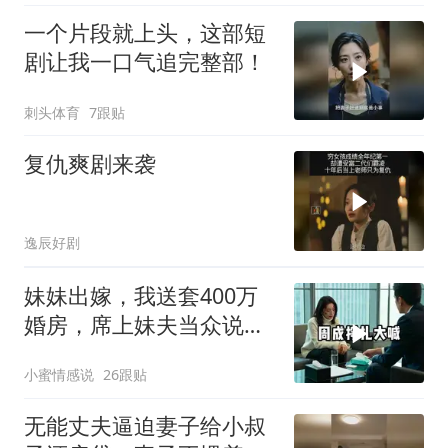
一个片段就上头，这部短
剧让我一口气追完整部！
刺头体育
7跟贴
复仇爽剧来袭
逸辰好剧
妹妹出嫁，我送套400万
婚房，席上妹夫当众说：
我媳妇要不是跟
小蜜情感说
26跟贴
无能丈夫逼迫妻子给小叔