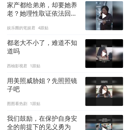
家产都给弟弟，却要她养
老？她理性取证依法回
应，家人终醒悟
娱乐圈的笔娱君
4跟贴
都老大不小了，难道不知
道吗
西柚影视君
1跟贴
用美照威胁姐？先照照镜
子吧
图图看热剧
1跟贴
我们鼓励，在保护自身安
全的前提下的见义勇为