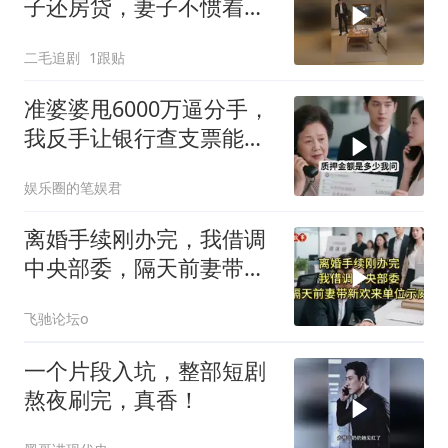
子还房贷，妻子不惯着他
的臭毛病！
二毛追剧
1跟贴
准婆婆甩6000万逼分手，
我反手让银行查支票能否
挂失
娱乐圈的笔娱君
离婚手续刚办完，我借调
中央部委，隔天前妻带新
欢来单位示威
飞驰论坛o
一个片段入坑，整部短剧
熬夜刷完，真香！