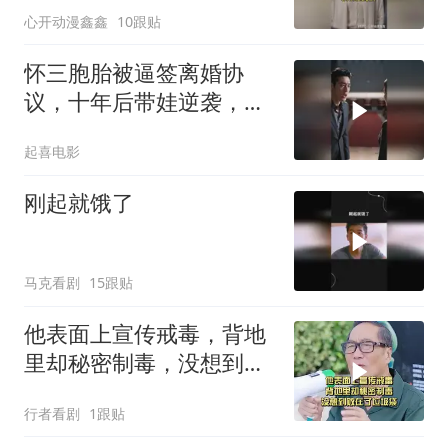
心开动漫鑫鑫
10跟贴
怀三胞胎被逼签离婚协
议，十年后带娃逆袭，前
夫校董认子
起喜电影
刚起就饿了
马克看剧
15跟贴
他表面上宣传戒毒，背地
里却秘密制毒，没想到败
在了垃圾袋
行者看剧
1跟贴