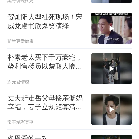
黑哥讲现代史
贺灿阳大型社死现场！宋
威龙虞书欣爆笑演绎
荷兰豆爱健康
朴素老太买下千万豪宅，
势利售楼员以貌取人惨遭
打脸
次元君情感
丈夫赶走岳父母接亲爹妈
享福，妻子立规矩算清每
一笔账
宝哥精彩赛事
多恩爱的一对