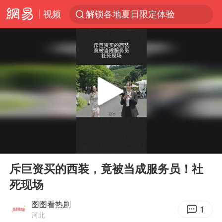
视频
解锁各地夏日限定体验
台风白海豚闭眼浙江上海处于危险半圆
香港宏福苑火灾或由烟头引起
浙江金华：市民非必要不外出
网约车司机充电时猝死保险拒赔
中国父女泰国骑摩托车坠崖1死1伤
白海豚将正面袭击贯穿浙江
00:00
01:05
周末打虎 宋致远被查
Play
Ent
full
浙江台州《告全体市民书》
斥巨资买的西装，竟被当成服务员！社
死现场
上半年国内居民出游人次34.63亿
刘浩存百花奖开幕式红裙起舞
图图看热剧
1
河北