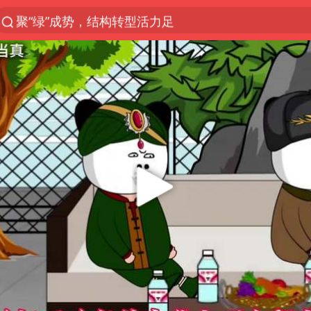
聚“绿”成势，结构转型活力足
80后女柜员逆袭成4200亿银行副行长
郑国霖回应去景区上班被保安拦下
金饰克价大幅跳涨
台风白海豚可能在浙闽沿海登陆
多地要求领导干部带头休假
24小时不关空调 电费会更低吗
龚宝冬烈士安葬仪式举行
女子利用漏洞0元买了3千台电器
浙江舟山21条水上客运航线停航
今年4位周星驰电影配角去世