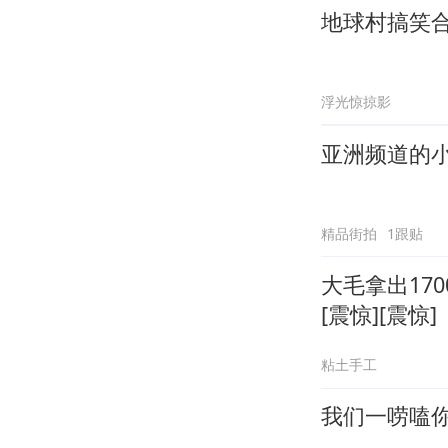
地球村搞笑
浮光惊掠影
亚洲频道的
精品街拍
1跟贴
大毛拿出17
[震惊][震惊]
粘土手工
我们一唠嗑