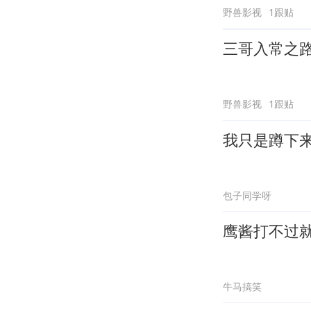
野兽影视
1跟贴
三哥入常之
野兽影视
1跟贴
我只是蹲下
包子同学呀
鹰酱打不过
牛马搞笑