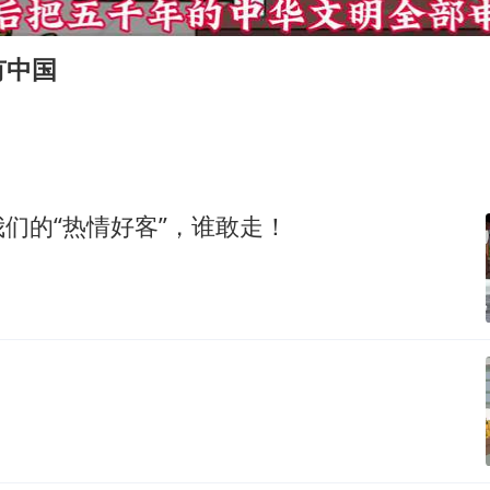
号召领导带头休假 是大家不想休吗
中国五箭齐发反制美国
有中国
律师称“梅姨”若满75岁或不适用死刑
《歌手》歌王之战帮唱嘉宾官宣
要给全体职工“应休尽休”的底气
空调发明出来竟然不是为了给人降温
们的“热情好客”，谁敢走！
中国经济展现强大韧性和活力