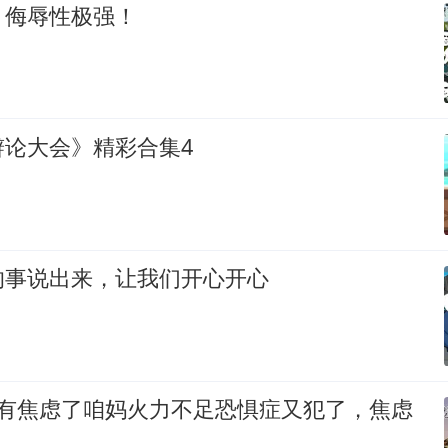
，侮辱性极强！
辩论大会》精彩合集4
的事说出来，让我们开心开心
~有焦虑了咱妈火力不足恐惧症又犯了，焦虑