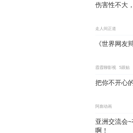
伤害性不大
走人间正道
《世界网友
霞霞聊影视
5跟贴
把你不开心
阿彪动画
亚洲交流会
啊！