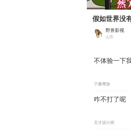
00:00
Play
假如世界没
野兽影视
山东
不体验一下我
子桑鹰脉
咋不打了呢
天才设计师