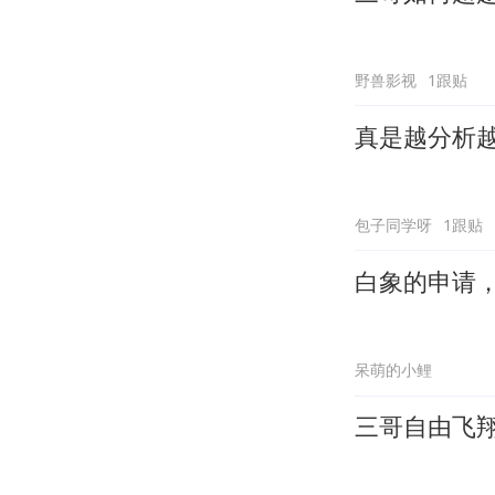
野兽影视
1跟贴
真是越分析
包子同学呀
1跟贴
白象的申请
呆萌的小鲤
三哥自由飞