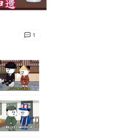
01:51
Enter
fullscreen
1