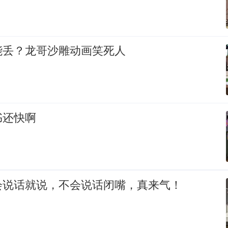
能丢？龙哥沙雕动画笑死人
书还快啊
会说话就说，不会说话闭嘴，真来气！