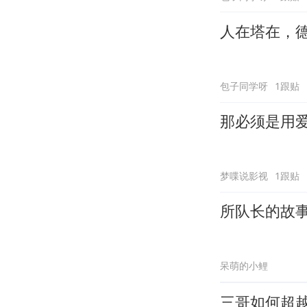
人在塔在，
包子同学呀
1跟贴
那必须是用
梦喋说影视
1跟贴
所队长的故
呆萌的小鲤
三哥如何超