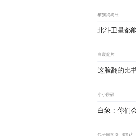
猫猫狗狗汪
北斗卫星都
白宸侃片
这脸翻的比
小小段砸
白象：你们
包子同学呀
3跟贴