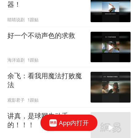
器！
睛睛说剧
1跟贴
好一个不动声色的求救
海洋追剧
1跟贴
余飞：看我用魔法打败魔
法
观影君子
1跟贴
讲真，是球网先动手
App内打开
的！！！