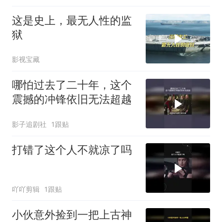
这是史上，最无人性的监
狱
影视宝藏
哪怕过去了二十年，这个
震撼的冲锋依旧无法超越
影子追剧社
1跟贴
打错了这个人不就凉了吗
吖吖剪辑
1跟贴
小伙意外捡到一把上古神