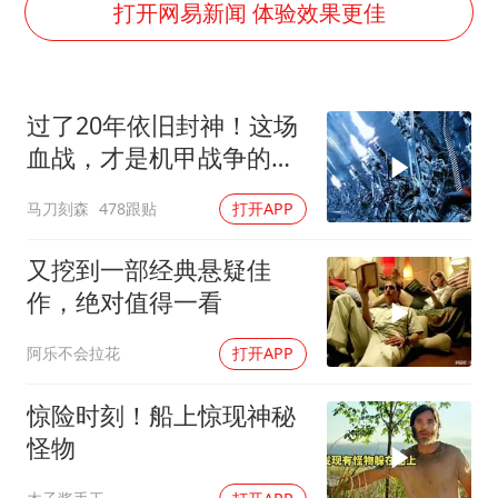
四川宜宾市高县发生4.9级地震
打开网易新闻 体验效果更佳
江苏发布台风蓝色预警
“立秋的第一杯奶茶”又爆单了
过了20年依旧封神！这场
陕西省委书记赶赴柞水县杏坪镇
血战，才是机甲战争的真
女孩摆摊卖菌子时收到北大通知书
正天花板
马刀刻森
478跟贴
打开APP
东方之约 相约未来
又挖到一部经典悬疑佳
作，绝对值得一看
阿乐不会拉花
打开APP
惊险时刻！船上惊现神秘
怪物