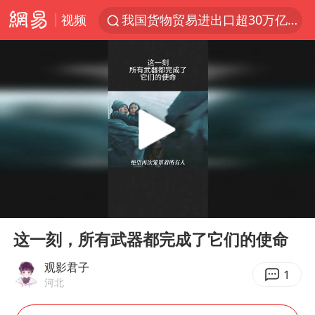
视频
我国货物贸易进出口超30万亿元
泰国枪击案凶手先杀祖父母后行凶
台风“白海豚”体型变大！环流面积接近13个浙江那么大
东航新规：提前14天可免费退改签
泰国校园枪击案死亡人数升至7人
女子开一天一夜空调后二氧化碳中毒
汪峰阻止14岁女儿买大牌
00:00
03:10
河南某医院2.33亿工程串标案细节披露
Play
Ent
full
李云泽严重违纪违法
这一刻，所有武器都完成了它们的使命
国防部：坚决反制任何闹海挑衅图谋
观影君子
1
河北
王力宏演唱会黄牛带观众藏匿被查获