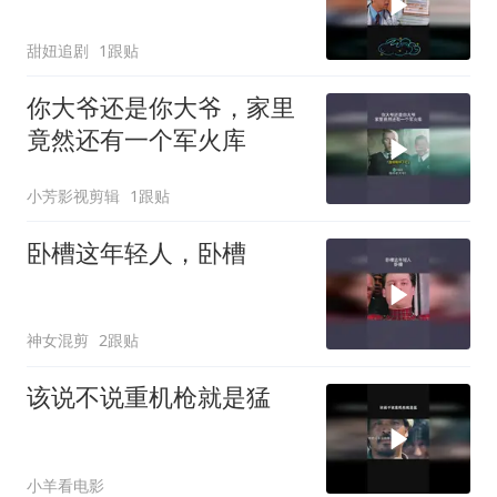
甜妞追剧
1跟贴
你大爷还是你大爷，家里
竟然还有一个军火库
小芳影视剪辑
1跟贴
卧槽这年轻人，卧槽
神女混剪
2跟贴
该说不说重机枪就是猛
小羊看电影