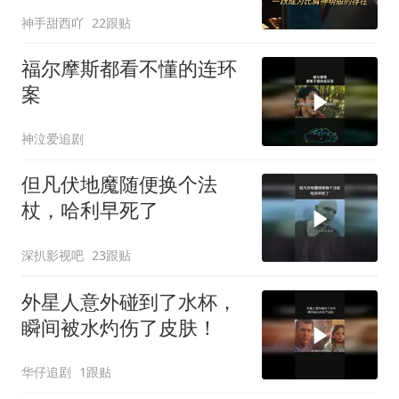
神手甜西吖
22跟贴
福尔摩斯都看不懂的连环
案
神泣爱追剧
但凡伏地魔随便换个法
杖，哈利早死了
深扒影视吧
23跟贴
外星人意外碰到了水杯，
瞬间被水灼伤了皮肤！
华仔追剧
1跟贴