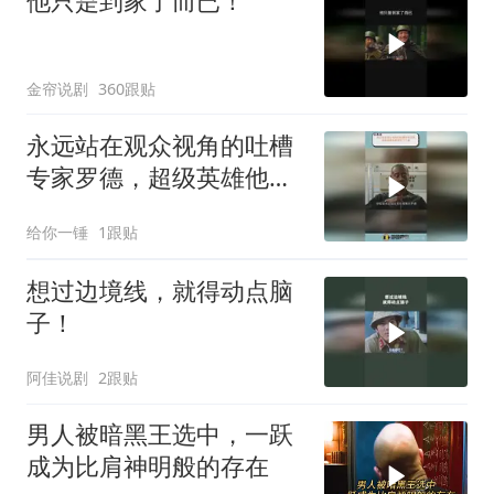
他只是到家了而已！
金帘说剧
360跟贴
永远站在观众视角的吐槽
专家罗德，超级英雄他都
调侃了个遍
给你一锤
1跟贴
想过边境线，就得动点脑
子！
阿佳说剧
2跟贴
男人被暗黑王选中，一跃
成为比肩神明般的存在