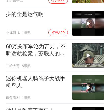
木子酱手工
打开APP
拼的全是运气啊
小溪影视
1跟贴
打开APP
60万关东军沦为苦力，不
听话就枪毙，苏联人的做
法够狠辣
二哈大哥
5跟贴
迷你机器人骑鸽子大战手
机鸟人
疯兔看剧
1跟贴