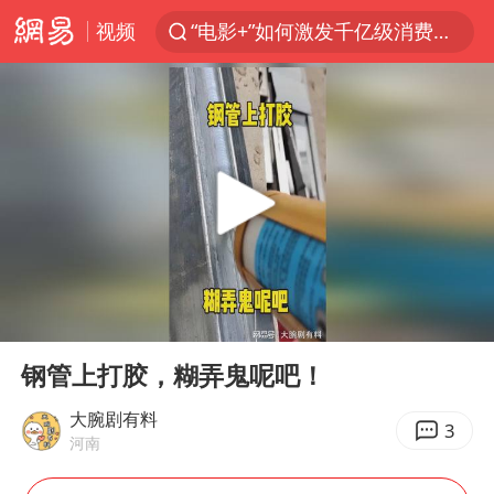
视频
“电影+”如何激发千亿级消费新活力？
日本试射“战斧”导弹，国防部回应
东航：国内客票提前14天免费退改
台风白海豚中心风力增强
向鹏0-3不敌张本智和
四川宜宾市高县4.9级地震致1人死亡
超颖电子拟投资20.86亿建设新项目
00:00
00:18
“新疆阿勒泰八月能滑雪”不实
Play
Ent
full
刘国正说向鹏打得很窝囊
钢管上打胶，糊弄鬼呢吧！
我国外贸延续良好增长态势
大腕剧有料
3
河南
陈幸同晋级WTT横滨冠军赛8强