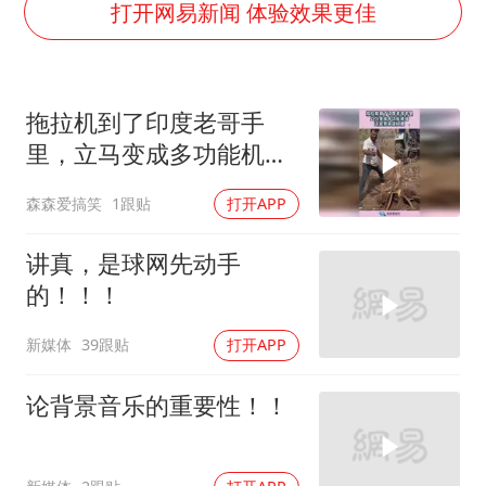
宇树科技中一签需缴款7.54万元
打开网易新闻 体验效果更佳
国防部：中国军队坚决反制任何闹海挑衅图谋
百花奖开幕式
拖拉机到了印度老哥手
广东雷州通报特教老师招聘违规事件
里，立马变成多功能机
两名乘客在飞机上因调节座椅起冲突
器，还能用来拔树根！
森森爱搞笑
1跟贴
打开APP
女儿为争财产堵门阻挠父亲出殡
夯实基础开新局
讲真，是球网先动手
的！！！
新媒体
39跟贴
打开APP
论背景音乐的重要性！！