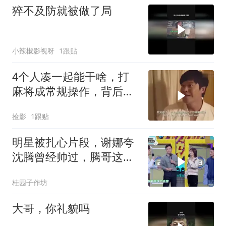
猝不及防就被做了局
小辣椒影视呀
1跟贴
4个人凑一起能干啥，打
麻将成常规操作，背后故
事却不简单
捡影
1跟贴
明星被扎心片段，谢娜夸
沈腾曾经帅过，腾哥这表
情感觉被扎心了
桂园子作坊
大哥，你礼貌吗