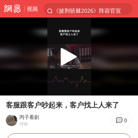
视频
《披荆斩棘2026》阵容官宣
国足U17与阿森纳决赛取消 并列冠军
2025年小学教师减少13.19万
王艺迪2-4不敌张本美和止步4强
以军士兵把枪口对准中国记者
上门女婿出轨女邻居多年被判重婚罪
韩军前线部队连曝丑闻
00:00
00:36
女子发现前夫婚内与第三者育子
Play
Ent
full
《龙餐馆》 冲奖
客服跟客户吵起来，客户找上人来了
笔试第一被劝弃考涉事副校长被撤职
丙子看剧
0
河南
构建更高水平的全民健身公共服务体系