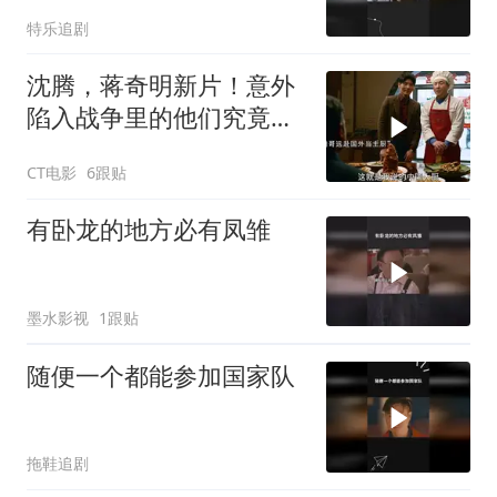
特乐追剧
沈腾，蒋奇明新片！意外
陷入战争里的他们究竟该
如何存活下来
CT电影
6跟贴
有卧龙的地方必有凤雏
墨水影视
1跟贴
随便一个都能参加国家队
拖鞋追剧