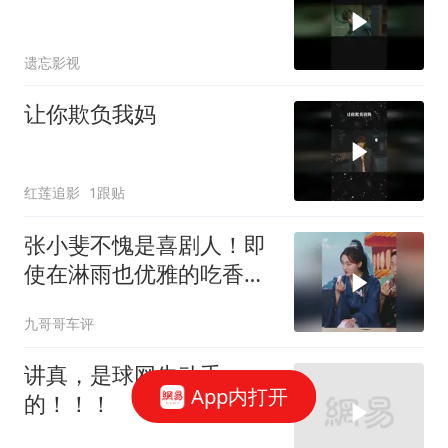
遗忘影视
让你欺负我妈
红莲追影
1跟贴
张小斐不愧是喜剧人！即
使在淋雨也优雅的吃香
蕉，心态也太好了
九哥哥车评
讲真，是球网先动手
App内打开
的！！！