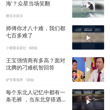
海’？众星当场笑翻
糖逗在娱乐
师傅你才八十难，我们都
七百多难了
小暖暖追剧社
6跟贴
王宝强情商有多高？面对
沈腾的刁难机智回答
驴哥看视界
1跟贴
每个东北人记忆中都有一
条毛裤 ，当东北穿搭遇到
国外高温