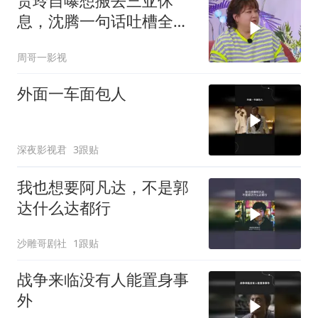
贾玲自曝想搬去三亚休
息，沈腾一句话吐槽全场
爆笑，太有梗了！
周哥一影视
外面一车面包人
深夜影视君
3跟贴
我也想要阿凡达，不是郭
达什么达都行
沙雕哥剧社
1跟贴
战争来临没有人能置身事
外