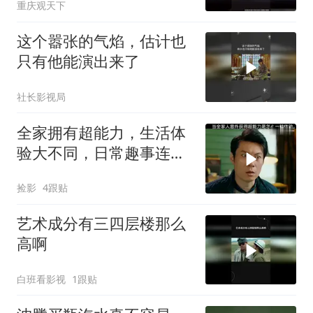
重庆观天下
这个嚣张的气焰，估计也
只有他能演出来了
社长影视局
全家拥有超能力，生活体
验大不同，日常趣事连连
看
捡影
4跟贴
艺术成分有三四层楼那么
高啊
白班看影视
1跟贴