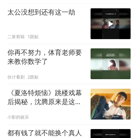
太公没想到还有这一劫
二舅剪辑
1跟贴
你再不努力，体育老师要
来教你数学了
伙计看剧
2跟贴
《夏洛特烦恼》跳楼戏幕
后揭秘，沈腾原来是这样
拍的！
小影的娱乐
都有钱了就不能换个真人