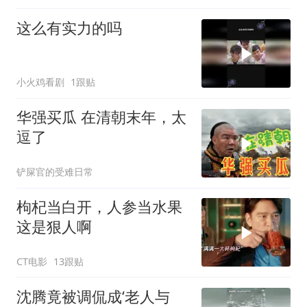
这么有实力的吗
小火鸡看剧
1跟贴
华强买瓜 在清朝末年，太
逗了
铲屎官的受难日常
枸杞当白开，人参当水果
这是狠人啊
CT电影
13跟贴
沈腾竟被调侃成‘老人与