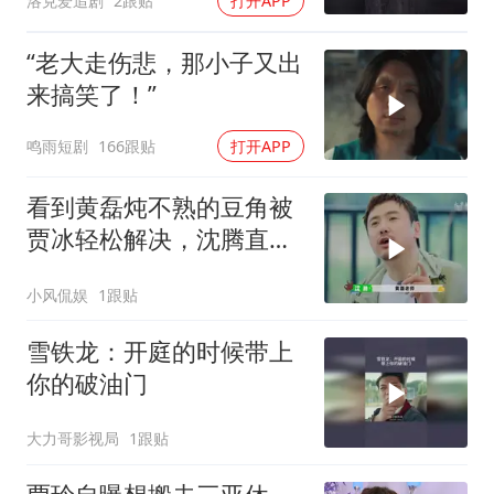
洛克爱追剧
2跟贴
打开APP
“老大走伤悲，那小子又出
来搞笑了！”
鸣雨短剧
166跟贴
打开APP
看到黄磊炖不熟的豆角被
贾冰轻松解决，沈腾直接
隔空喊话
小风侃娱
1跟贴
雪铁龙：开庭的时候带上
你的破油门
大力哥影视局
1跟贴