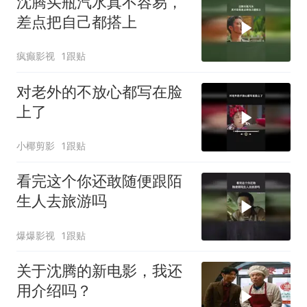
沈腾买瓶汽水真不容易，
差点把自己都搭上
疯癫影视
1跟贴
对老外的不放心都写在脸
上了
小椰剪影
1跟贴
看完这个你还敢随便跟陌
生人去旅游吗
爆爆影视
1跟贴
关于沈腾的新电影，我还
用介绍吗？