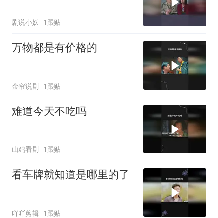
剧说小妖
1跟贴
万物都是有价格的
金帘说剧
1跟贴
难道今天不吃吗
山鸡看剧
1跟贴
看车牌就知道是哪里的了
吖吖剪辑
1跟贴