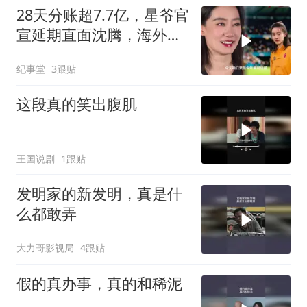
28天分账超7.7亿，星爷官
宣延期直面沈腾，海外首
映收获满堂笑声
纪事堂
3跟贴
这段真的笑出腹肌
王国说剧
1跟贴
发明家的新发明，真是什
么都敢弄
大力哥影视局
4跟贴
假的真办事，真的和稀泥