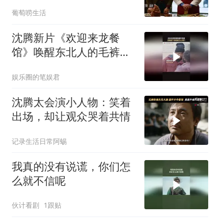
葡萄唠生活
沈腾新片《欢迎来龙餐
馆》唤醒东北人的毛裤记
忆
娱乐圈的笔娱君
沈腾太会演小人物：笑着
出场，却让观众哭着共情
记录生活日常阿蜴
我真的没有说谎，你们怎
么就不信呢
伙计看剧
1跟贴