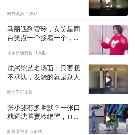
时光混剪
1跟贴
马丽遇到贾玲，女笑星同
台笑点一个接着一个，沈
腾都笑的不行了
木木沙雕美食
1跟贴
沈腾综艺名场面：只要我
不承认，发烧的就是别人
酷小子玩体彩
张小斐有多幽默？一张口
就逼沈腾贾玲绝望，直
呼：比我还能抖包
驴哥看视界
3跟贴