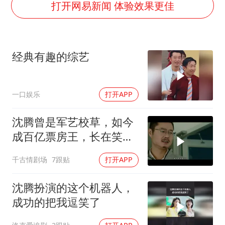
挡“张雪机车”民进党当局怕什么
打开网易新闻 体验效果更佳
香港高温刷新历史纪录
灌溉水坝被隔成鱼塘 村民投诉20余年
经典有趣的综艺
中国第1高楼阻尼器摆动明显
奋力开创中国式现代化建设新局面
一口娱乐
打开APP
沈腾曾是军艺校草，如今
成百亿票房王，长在笑点
上的男人
千古情剧场
7跟贴
打开APP
沈腾扮演的这个机器人，
成功的把我逗笑了