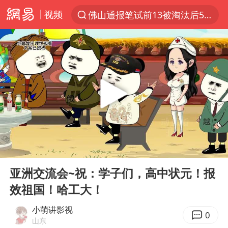
佛山通报笔试前13被淘汰后5名进体检
视频
上半年我国机械工业经济运行稳中有进
实测秋天第一杯奶茶
泰国枪击案凶手先杀祖父母后行凶
四川宜宾市高县发生4.9级地震
台风“白海豚”体型变大！环流面积接近13个浙江那么大
泰国校园枪击案死亡人数升至7人
东航新规：提前14天可免费退改签
00:00
02:37
Play
Ent
河南回应撤回领导带薪错峰休假通知
full
亚洲交流会~祝：学子们，高中状元！报
汪峰阻止14岁女儿买大牌
效祖国！哈工大！
江苏发布台风蓝色预警
小萌讲影视
0
山东
国防部：坚决反制任何闹海挑衅图谋