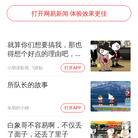
李云泽严重违纪违法
打开网易新闻 体验效果更佳
王力宏演唱会黄牛带观众藏匿被查获
国防部回应日本试射“战斧”导弹
就算你们想要搞我，那也
陕西省委书记赶赴柞水县杏坪镇
得想个好点的理由吧，这
女孩摆摊卖菌子时收到北大通知书
这...他不成立啊
改名后的“青海拉面”店
小萌讲影视
1跟贴
打开APP
东方之约 相约未来
所队长的故事
呆萌的小鲤
打开APP
白象哥不容易啊，不仅丢
了面子，还丢了里子