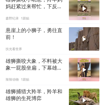
妈赶紧过来帮忙，下反转
来的猝不及防
森野纪录
1跟贴
悬崖上的小狮子，勇往直
前！
扶光看世界
雄狮撕咬大象，不料被大
象一屁股坐扁，下幕雄狮
想跑也来不及
辣辣动物
1跟贴
雄狮捕猎大羚羊，羚羊和
雄狮的生死博弈