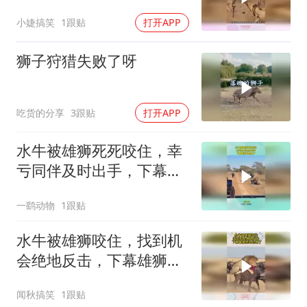
吓出冷汗
小婕搞笑
1跟贴
打开APP
狮子狩猎失败了呀
吃货的分享
3跟贴
打开APP
水牛被雄狮死死咬住，幸
亏同伴及时出手，下幕雄
狮跑也晚了
一鹞动物
1跟贴
水牛被雄狮咬住，找到机
会绝地反击，下幕雄狮想
跑也晚了
闻秋搞笑
1跟贴