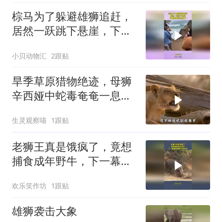
棕马为了躲避雄狮追赶，
居然一跃跳下悬崖，下幕
雄狮后悔也晚了
小贝动物汇
2跟贴
旱季草原猎物绝迹，母狮
辛西娅中蛇毒奄奄一息，
雄狮奥罗忍痛自割血肉，
生灵观察喵
1跟贴
以自身皮肉续命爱妻
老狮王真是饿疯了，竟想
捕食成年野牛，下一幕直
接被刺个透心凉
欢乐笑作坊
1跟贴
雄狮袭击大象