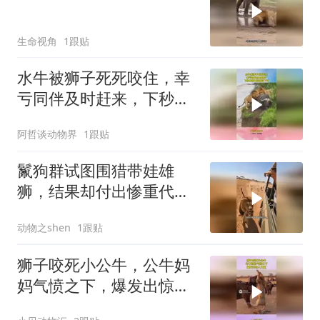
生命视角
1跟贴
水牛被狮子死死咬住，幸
亏同伴及时赶来，下秒雄
狮直接被顶下河
阿哲谈动物界
1跟贴
鬣狗群试图围猎带娃雄
狮，结果却付出惨重代
价！
动物之shen
1跟贴
狮子咬死小公牛，公牛妈
妈气愤之下，爆发出惊人
力量！