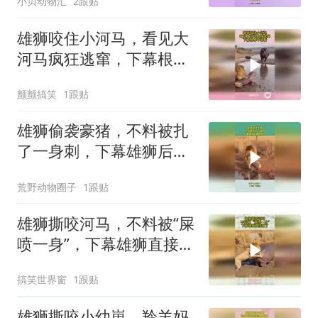
小贝动物汇
2跟贴
雄狮咬住小河马，看见大
河马疯狂逃窜，下幕根本
不敢看
颤颤搞笑
1跟贴
雄狮偷袭豪猪，不料被扎
了一身刺，下幕雄狮后悔
也晚了！
荒野动物圈子
1跟贴
雄狮撕咬河马，不料被“屎
喷一身”，下幕雄狮直接懵
了
搞笑世界窗
1跟贴
雄狮撕咬小幼崽，羚羊妈