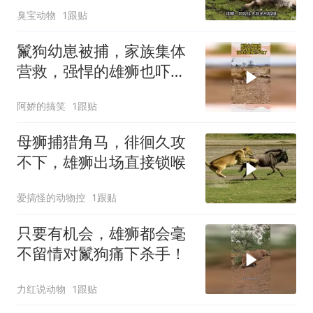
臭宝动物
1跟贴
鬣狗幼崽被捕，家族集体
营救，强悍的雄狮也吓跑
了
阿娇的搞笑
1跟贴
母狮捕猎角马，徘徊久攻
不下，雄狮出场直接锁喉
爱搞怪的动物控
1跟贴
只要有机会，雄狮都会毫
不留情对鬣狗痛下杀手！
力红说动物
1跟贴