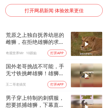
《给阿嬷的情书》售后来了
多个明星演唱会取消
打开网易新闻 体验效果更佳
万岁山接盘烂尾恒大文旅城
女儿为争财产堵门阻挠父亲出殡
荒原之上独自抚养幼崽的
制冰厂工人旺季能月入一万三
雌狮，在拒绝雄狮的求偶
习近平心系体育强国建设
时，竟然被用饥饿来报复
奇观世界Mr
10跟贴
打开APP
国外老哥挑战不可能，手
无寸铁挑衅雄狮！雄狮居
然被他打败了！
王二哥老搞笑
打开APP
男子穿上特制的刺猬服，
想要抓捕雄狮，下幕直接