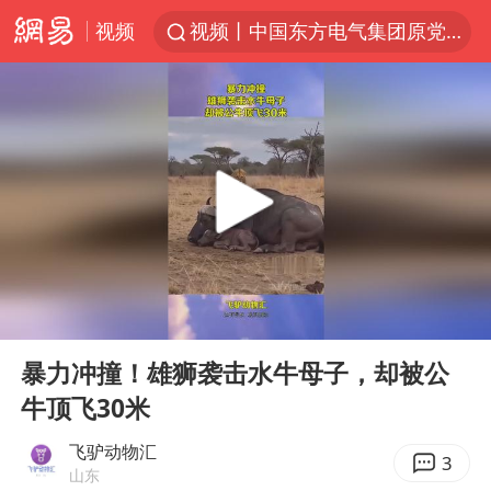
视频
视频丨中国东方电气集团原党组副书记、董事宋致远被查
台风白海豚闭眼浙江上海处于危险半圆
女主硬加吻戏短剧已下架
男童模仿奥特曼从高处跳下致骨折
香港宏福苑火灾或由烟头引起
中国父女泰国骑摩托车坠崖1死1伤
浙江台州《告全体市民书》
00:00
00:13
周末打虎 宋致远被查
Play
Ent
full
郑丽文：台湾从来没有“独立”过
暴力冲撞！雄狮袭击水牛母子，却被公
牛顶飞30米
黄金创今年来最大单周涨幅
女子网购名牌包发现是自己丢的那只
飞驴动物汇
3
山东