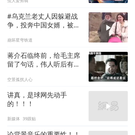
虫大爱剪辑
#乌克兰老丈人因躲避战
争，投奔中国女婿，被眼
前城市繁荣震惊
崩坏星穹铁道
蒋介石临终前，给毛主席
留了句话，伟人听后有什
么样的反应？
空景孤扰人心
讲真，是球网先动手
的！！！
新媒体
39跟贴
论背景音乐的重要性！！