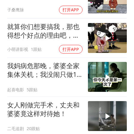
子桑鹰脉
打开APP
就算你们想要搞我，那也
得想个好点的理由吧，这
这...他不成立啊
小萌讲影视
1跟贴
打开APP
我妈病危那晚，婆婆全家
集体关机；我没闹只做1
事，6天后她打来电话：
起喜电影
5跟贴
你是不是疯了？
女人刚做完手术，丈夫和
婆婆竟这样对待她！
二毛追剧
20跟贴