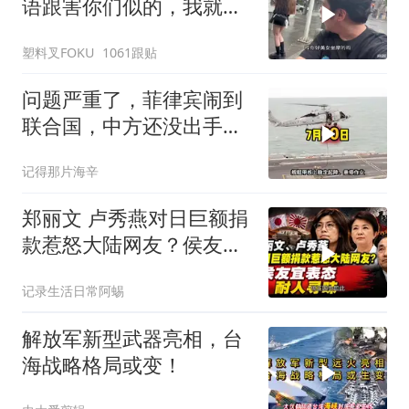
语跟害你们似的，我就是
吃了没有文化的亏
塑料叉FOKU
1061跟贴
问题严重了，菲律宾闹到
联合国，中方还没出手，
东盟两国先出手了
记得那片海辛
郑丽文 卢秀燕对日巨额捐
款惹怒大陆网友？侯友宜
表态耐人寻味
记录生活日常阿蜴
解放军新型武器亮相，台
海战略格局或变！