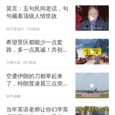
莫言：五句民间老话，句
句藏着顶级人情世故
阿天爱旅行
570跟贴
希望景区都能少一点套
路，多一点真诚！共创良
好旅游环境！
大秦论道
281跟贴
空袭伊朗的刀都举起来
了，特朗普凌晨三点突然
喊停
铁甲雄狮
当年英语老师让你们学英