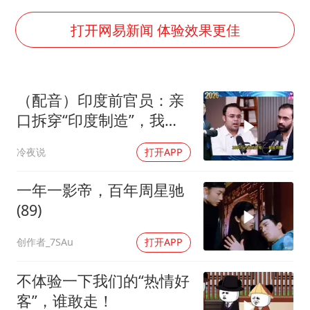
女子开一天一夜空调后二氧化碳中毒
97岁英国奶奶飞上天再破吉尼斯纪录
打开网易新闻 体验效果更佳
70多岁父亲独自坐车到上海看望女儿
“空调24小时开着更省电”不实
（配音）印度前官员：亲
“不建议大家买深色蛋糕”
口拆穿“印度制造”，我们
985博士后被曝在妻子孕期出轨后续
只有组装能力，算不上真
冷夜说
打开APP
正的工业制造
公司“上四休三”但要降薪1000元
如何把百年大党建设得更加坚强有力？
一年一影帝，百年周星驰
(89)
创作者_7SAu
打开APP
不体验一下我们的“热情好
客”，谁敢走！