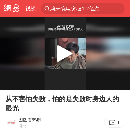
视频
蔚来换电突破1.2亿次
夜幕落下 运动上场
台风白海豚体型变大近似13个浙江面积
泸溪河：桃酥吃出金属牙冠视频不实
美国将对多晶硅衍生品加征15%关税
泰交通部副部长回应中国人遭歧视手势
泰国校园枪击案死亡人数升至7人
00:00
00:39
俄称欧洲若想和平解决冲突应停止援乌
Play
Ent
full
改名后的“青海拉面”店
从不害怕失败，怕的是失败时身边人的
眼光
段绚竞因公牺牲 年仅44岁
1岁宝宝碰坏纸巾盒 宝妈被索赔924元
图图看热剧
1
河北