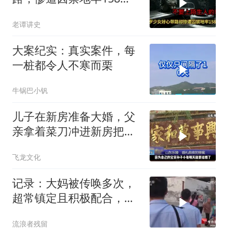
天，解救现场让警察崩溃
老谭讲史
大案纪实：真实案件，每
一桩都令人不寒而栗
牛锅巴小钒
儿子在新房准备大婚，父
亲拿着菜刀冲进新房把儿
子活活砍死！
飞龙文化
记录：大妈被传唤多次，
超常镇定且积极配合，反
而引起警方怀疑
流浪者残留