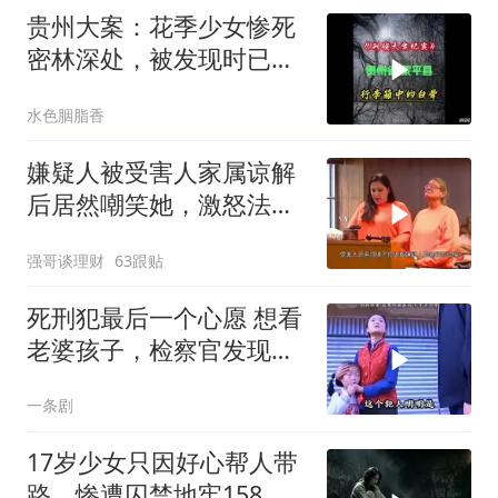
贵州大案：花季少女惨死
密林深处，被发现时已成
为一堆白骨！
水色胭脂香
嫌疑人被受害人家属谅解
后居然嘲笑她，激怒法官
直接改判！
强哥谈理财
63跟贴
死刑犯最后一个心愿 想看
老婆孩子，检察官发现了
一 个大秘密
一条剧
17岁少女只因好心帮人带
路，惨遭囚禁地牢158