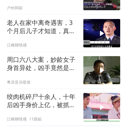
城
户外阿崭
老人在家中离奇遇害，3
个月后儿子才知道，真相
令人难以置信
江峰聊情感
周口六八大案，妙龄女子
身首异处，凶手竟然是以
前的同桌，犯罪片
粤语音乐喷泉
绞肉机碎尸十余人，十年
后凶手身价上亿，被抓后
判决让人解气
江峰聊情感
11跟贴