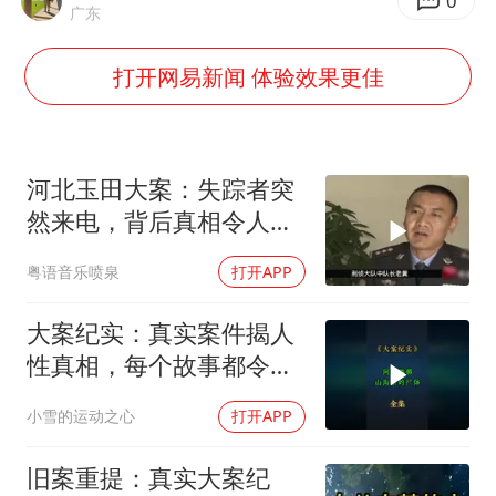
0
广东
以军士兵把枪口对准中国记者
笔试第一被劝弃考涉事副校长被撤职
打开网易新闻 体验效果更佳
构建更高水平的全民健身公共服务体系
男子被沙蜇蜇伤5小时后呼吸困难
河北玉田大案：失踪者突
挡“张雪机车”民进党当局怕什么
然来电，背后真相令人震
灌溉水坝被隔成鱼塘 村民投诉20余年
惊
粤语音乐喷泉
打开APP
奋力开创中国式现代化建设新局面
大案纪实：真实案件揭人
性真相，每个故事都令人
震撼
小雪的运动之心
打开APP
旧案重提：真实大案纪