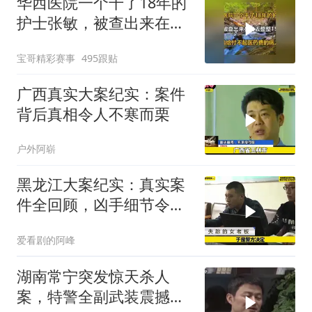
华西医院一个干了18年的
护士张敏，被查出来在过
去整整15年里
宝哥精彩赛事
495跟贴
广西真实大案纪实：案件
背后真相令人不寒而栗
户外阿崭
黑龙江大案纪实：真实案
件全回顾，凶手细节令人
心惊
爱看剧的阿峰
湖南常宁突发惊天杀人
案，特警全副武装震撼全