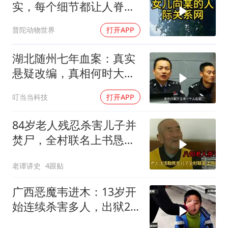
实，每个细节都让人脊背
发凉
普陀动物世界
打开APP
湖北随州七年血案：真实
悬疑改编，真相何时大
白？
叮当当科技
打开APP
84岁老人残忍杀害儿子并
焚尸，全村联名上书恳求
轻判，得知缘由警察心疼
老谭讲史
4跟贴
落泪
广西恶魔韦进木：13岁开
始连续杀害多人，出狱2
个月后再次杀人