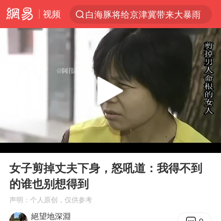
白海豚将给京津冀带来大暴雨
视频
上半年我国经营主体结构持续优化
杭州机场已取消航班388架次
中国籍豪华游艇富商之子在泰国被杀
《披荆斩棘2026》阵容官宣
中国第1高楼阻尼器摆动明显
上海有出现龙卷潜势
国足U17与阿森纳决赛取消 并列冠军
00:00
09:06
Play
Ent
《龙餐馆》 冲奖
full
女子剪掉丈夫下身，怒吼道：我得不到
上门女婿出轨女邻居多年被判重婚罪
的谁也别想得到
2025年小学教师减少13.19万
声明：个人原创，仅供参考
女子发现前夫婚内与第三者育子
絕望地深淵