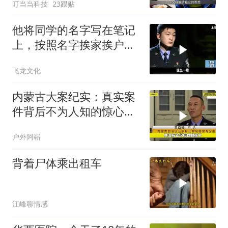
叮当当科技
23跟贴
他将同学的名字写在笔记
上，按照名字挨家挨户去
杀人！
飞龙文化
内蒙古大案纪实：真实案
件背后不为人知的惊心真
相
户外阿崭
背着尸体乘出租车
江峰聊情感