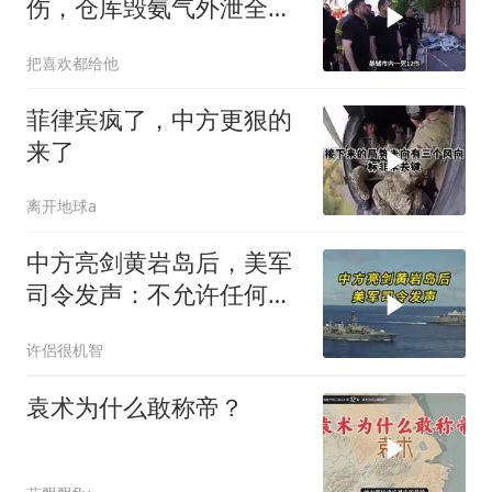
伤，仓库毁氨气外泄全城
警报
把喜欢都给他
菲律宾疯了，中方更狠的
来了
离开地球a
中方亮剑黄岩岛后，美军
司令发声：不允许任何国
家主宰印太
许侶很机智
袁术为什么敢称帝？