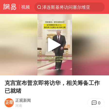
视频
泽连斯基将访问塞尔维亚
“电影+”如何激发千亿级消费新活力？
台风白海豚已进入24小时警戒线
泉州市委书记张毅恭被查
秘鲁和墨西哥宣布恢复外交关系
沙特土耳其巴基斯坦签署共同防务协议
中医教你一招提升气血
00:00
00:08
台风白海豚或吞并鲸鱼 登陆地点更新
Play
Ent
full
全球首个长时储能一体化产业园量产
克宫宣布普京即将访华，相关筹备工作
已就绪
四川宜宾市高县4.9级地震致1人死亡
老中医：立秋后养心是关键
正观新闻
0
河南