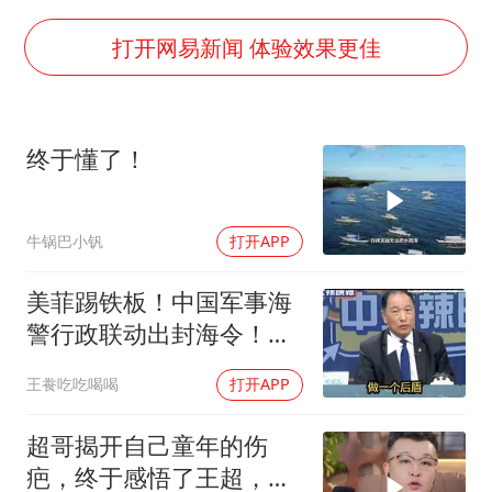
胡彦斌获《歌手2026》歌王
名创优品回应女子吐槽内裤质量差
打开网易新闻 体验效果更佳
飞机票免费退改真的来了
秋天的第一杯奶茶到底有多火
终于懂了！
2名小孩玩手机低头幅度近乎折叠
38岁演员求职万岁山NPC成功
牛锅巴小钒
打开APP
国防部：中国军队坚决反制任何闹海挑衅图谋
夯实基础开新局
美菲踢铁板！中国军事海
警行政联动出封海令！台
媒点评
王飬吃吃喝喝
打开APP
超哥揭开自己童年的伤
疤，终于感悟了王超，他