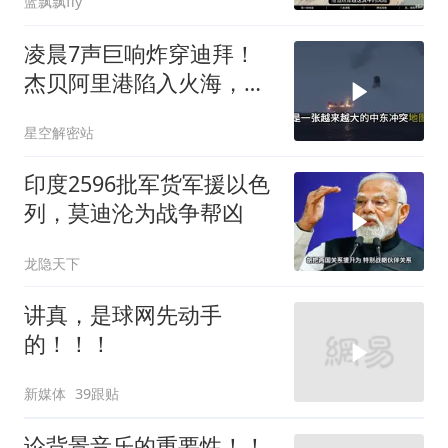
蓝飘飘fly
凌晨7声巨响炸穿迪拜！
杰贝阿里港陷入火海，美
军弹药库告急让中东盟友
星空解密站
彻底心寒
印度2596批军货军援以色
列，莫迪沦为战争帮凶
龙隐天下
讲真，是球网先动手
的！！！
新媒体
39跟贴
论背景音乐的重要性！！