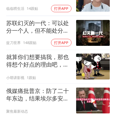
决定接妈妈回来养老
临临唠生活
14跟贴
打开APP
苏联幻灭的一代：可以处
分一个人，但不能处分一
种渴望
捉刀世界
148跟贴
打开APP
就算你们想要搞我，那也
得想个好点的理由吧，这
这...他不成立啊
小萌讲影视
1跟贴
俄媒痛批普京：防了二十
年东边，结果埃尔多安把
后院抄了
聚焦最新动态