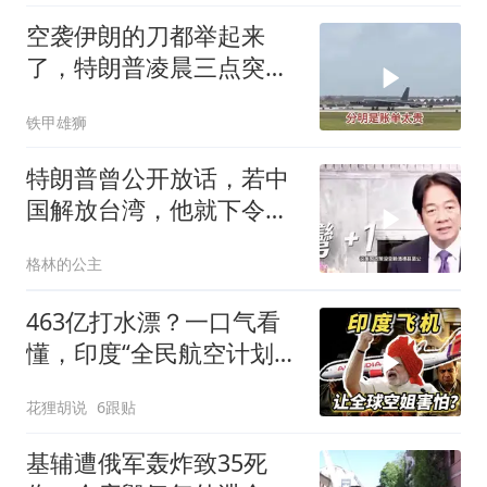
空袭伊朗的刀都举起来
了，特朗普凌晨三点突然
喊停
铁甲雄狮
特朗普曾公开放话，若中
国解放台湾，他就下令轰
炸北京
格林的公主
463亿打水漂？一口气看
懂，印度“全民航空计划”
翻车史！
花狸胡说
6跟贴
基辅遭俄军轰炸致35死