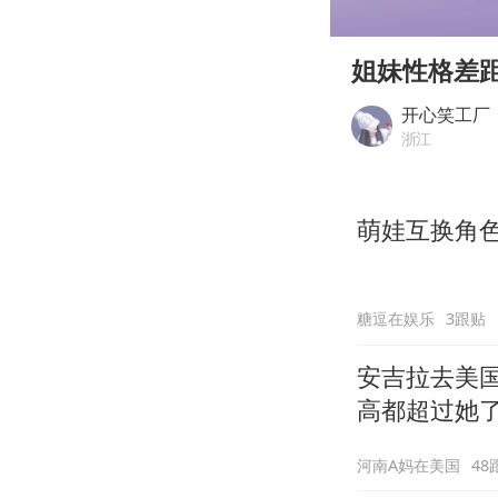
00:00
Play
姐妹性格差
开心笑工厂
浙江
萌娃互换角
糖逗在娱乐
3跟贴
安吉拉去美
高都超过她
河南A妈在美国
48