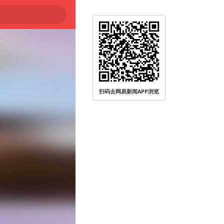
扫码去网易新闻APP浏览