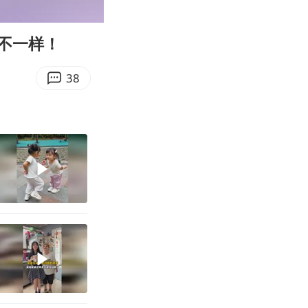
00:11
Enter
fullscreen
不一样！
38