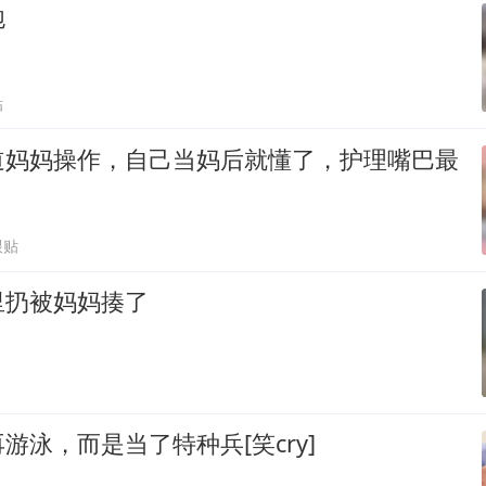
炮
贴
道妈妈操作，自己当妈后就懂了，护理嘴巴最
跟贴
里扔被妈妈揍了
游泳，而是当了特种兵[笑cry]