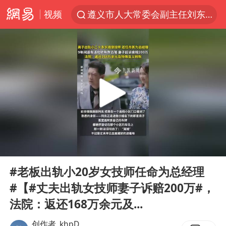
视频
遵义市人大常委会副主任刘东明被查
泰交通部副部长回应中国游客遭歧视
以“新”破局 首发经济点亮城市消费活力
1岁宝宝碰坏纸巾盒 宝妈被索赔924元
台风白海豚环流面积近似13个浙江
Meta被判支付5.67亿美元
台风白海豚逼近 暴雨大暴雨来袭
00:00
00:11
OpenAI为免费用户升级GPT-5.6 Luna
Play
Ent
full
47岁妈妈突然产女 26岁女儿：很震惊
#老板出轨小20岁女技师任命为总经理
#【#丈夫出轨女技师妻子诉赔200万#，
中国稀土盘中涨停
法院：返还168万余元及...
日本广岛民众举行游行反对政府行径
创作者_khpD