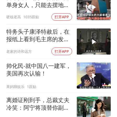
单身女人，只能去摆地
摊，一天有多心累？
硬核老高
1035跟贴
打开APP
特务头子康泽特赦后，在
报纸上看到毛主席的发
言，激动得不省人事
老家的诗和远方
打开APP
帅化民-就中国八一建军，
美国再次认输！
果妈聊娱乐
1跟贴
离婚证刚到手，总裁丈夫
冷笑：阿宁将顶替你副总
之位，我应好