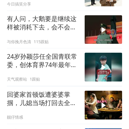
今日搞笑分享
有人问，大鹅要是继续这
样被消耗下去，会不会灭
亡？
与你挽月色清
115跟贴
24岁孙颖莎任全国青联常
委，创体育界74年最年轻
纪录
天气观察站
1跟贴
回婆家首顿饭遭婆婆掌
掴，儿媳当场打回去全家
惊呆
靓仔情感