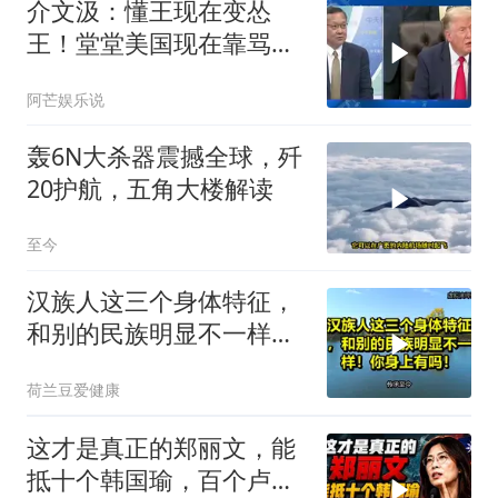
介文汲：懂王现在变怂
王！堂堂美国现在靠骂人
赢的美伊战争
阿芒娱乐说
轰6N大杀器震撼全球，歼
20护航，五角大楼解读
至今
汉族人这三个身体特征，
和别的民族明显不一样！
你身上有吗！
荷兰豆爱健康
这才是真正的郑丽文，能
抵十个韩国瑜，百个卢秀