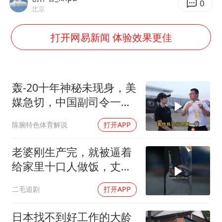
21楼高空抛物嫌疑人被拘留
0
北京
实探山东最热的“中国蔬菜之乡”
打开网易新闻 体验效果更佳
女子开一天一夜空调后二氧化碳中毒
台风白海豚最新路径研判来了
船舶避风项目停工 多地全力防台风
轰-20十年神秘未现身，美
我国编制完成新版全月地质图
媒急切，中国副司令一句
男子结婚8年发现3个女儿均非亲生
话平息质疑
陈腕特色体育解说
打开APP
消费新图景｜多举措提升消费体验 释放夏日经济活力
老婆刚生产完，就被逼着
奋进开新局 实干挑大梁
给家里十口人做饭，丈夫
傻眼了！
二毛追剧
打开APP
日本找不到好工作的大龄