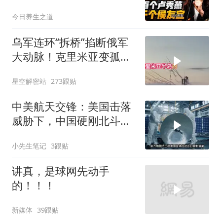
燕，千个侯友宜
今日养生之道
乌军连环“拆桥”掐断俄军
大动脉！克里米亚变孤
岛，黑海舰队被迫“搬
星空解密站
273跟贴
家”？
中美航天交锋：美国击落
威胁下，中国硬刚北斗升
级+重复火箭
小先生笔记
3跟贴
讲真，是球网先动手
的！！！
新媒体
39跟贴