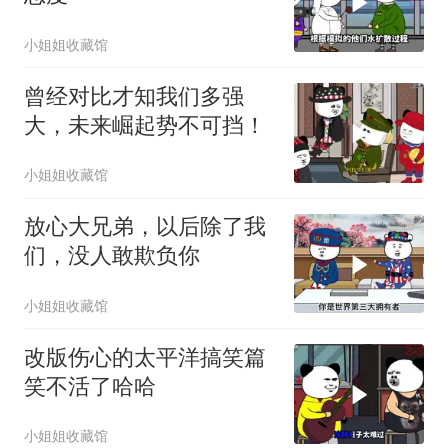
小姐姐收藏馆
曾经对比才知我们多强
大，未来崛起势不可挡！
小姐姐收藏馆
放心大兄弟，以后除了我
们，没人敢欺负你
小姐姐收藏馆
改版伤心的太平洋搞笑篇
笑不活了哈哈
小姐姐收藏馆