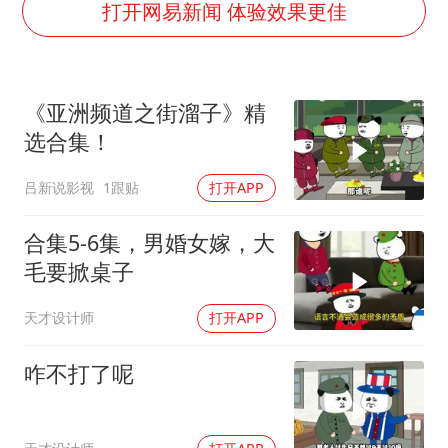
宇树王兴兴被问了360多个问题
打开网易新闻 体验效果更佳
全民健身事业高质量发展
几元成本的AI广告导致千万市值蒸发
《亚洲频道之街溜子》精
唐田赛前发布会上引用《孙子兵法》
选合集！
台当局重金为“台独”织“皇帝新衣”
吕新说影视
1跟贴
打开APP
乐享全民健身 共筑健康中国
合集5-6集，男婚女嫁，大
毛要掀桌子
天才设计师
打开APP
咋不打了呢