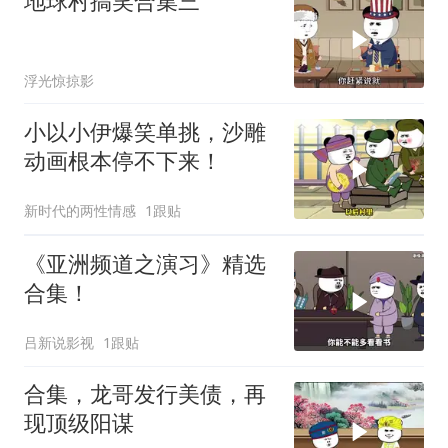
地球村搞笑合集三
浮光惊掠影
小以小伊爆笑单挑，沙雕
动画根本停不下来！
新时代的两性情感
1跟贴
《亚洲频道之演习》精选
合集！
吕新说影视
1跟贴
合集，龙哥发行美债，再
现顶级阳谋