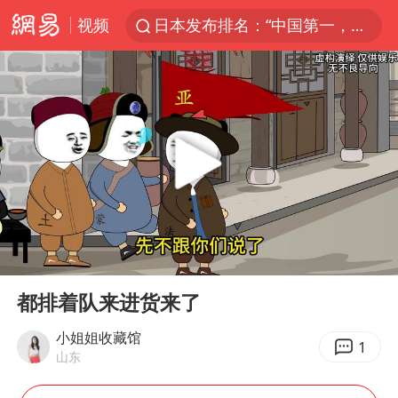
视频
日本发布排名：“中国第一，美日德韩英法居后”
微信又有新功能，你可以“撤回”你的撤回了！
杭州全市有序停课
上四休三，但降薪1000元，你接受吗？
情侣平潭拍日出坠崖1死1伤
郑丽文：台湾从来没有“独立”过
《欢迎来龙餐馆》口碑
00:00
02:02
泰国初中生饮弹自尽前开了26枪
Play
Ent
full
酒店花洒现排泄物住客索赔遭拒
都排着队来进货来了
夏日经济乘“热”而上 消费市场向“新”而行
小姐姐收藏馆
1
山东
36岁男演员成景区NPC后人气爆棚