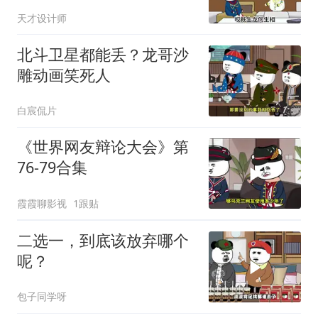
天才设计师
北斗卫星都能丢？龙哥沙
雕动画笑死人
白宸侃片
《世界网友辩论大会》第
76-79合集
霞霞聊影视
1跟贴
二选一，到底该放弃哪个
呢？
包子同学呀