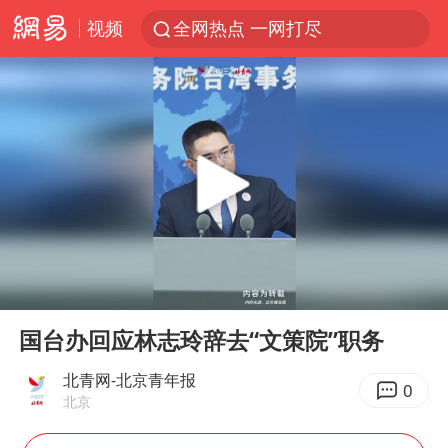
视频
全网热点 一网打尽
00:00
00:40
Play
Ent
full
国台办回应林志玲辞去“文策院”职务
北青网-北京青年报
0
北京