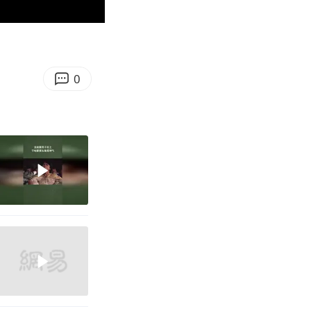
00:09
Enter
fullscreen
0