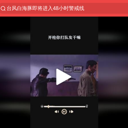
聚“绿”成势，结构转型活力足
宇树科技发行价格150.80元/股
感觉全东北都在等7号
郑国霖回应去景区上班被保安拦下
80后女柜员逆袭成4200亿银行副行长
扎哈罗娃批广岛市长不提美国原子弹
女子利用漏洞0元薅走3000多件家电
金饰克价大幅跳涨
多地要求领导干部带头休假
中央气象台发布台风黄色预警
村民谈“梅姨”：叫的其实是“媒姨”