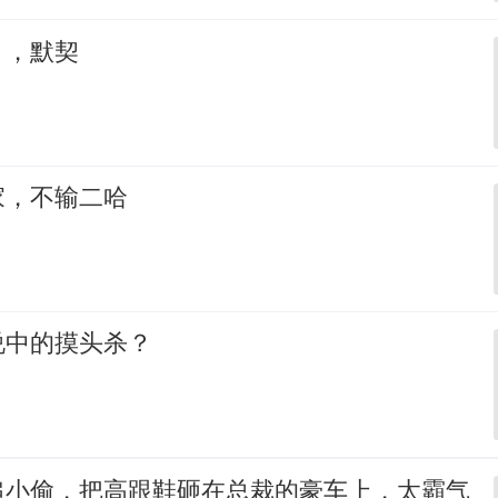
，，默契
家，不输二哈
说中的摸头杀？
追小偷，把高跟鞋砸在总裁的豪车上，太霸气