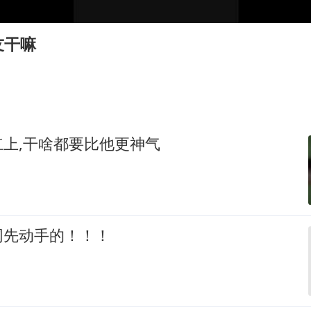
中方回应日本广岛核爆81周年
中国五箭齐发反制美国
友干嘛
韩国到底有多热
龚宝冬烈士安葬仪式举行
24小时不关空调 电费会更低吗
浙江舟山21条水上客运航线停航
上,干啥都要比他更神气
中国经济展现强大韧性和活力
网先动手的！！！