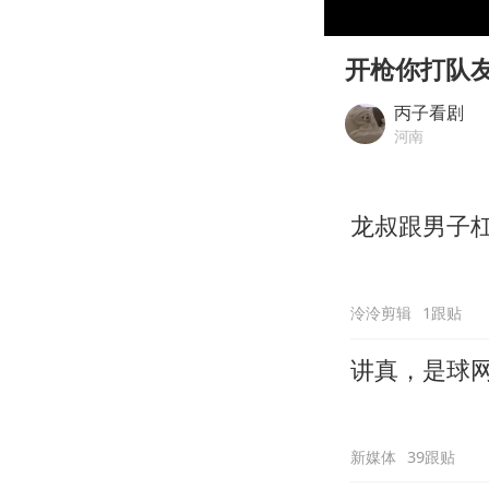
00:00
Play
开枪你打队
丙子看剧
河南
龙叔跟男子杠
泠泠剪辑
1跟贴
讲真，是球
新媒体
39跟贴