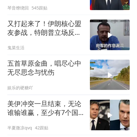
琴音缭绕回
545跟贴
又打起来了！伊朗核心盟
友参战，特朗普立场反
转，英法德俄选边站
鬼菜生活
五首草原金曲，唱尽心中
无尽思念与忧伤
娱乐的硬糖吖
美伊冲突一旦结束，无论
谁输谁赢，至少有7个国
家，恐有亡国之忧
半夏微凉qvq
42跟贴