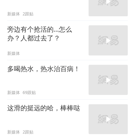
新媒体
2跟贴
旁边有个抢活的…怎么
办？人都过去了？
新媒体
多喝热水，热水治百病！
新媒体
69跟贴
这滑的挺远的哈，棒棒哒
新媒体
2跟贴