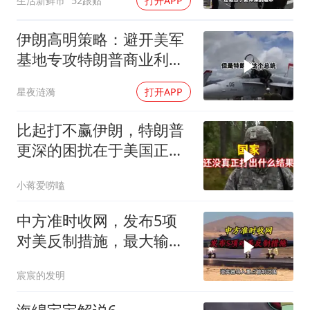
生活新鲜市
52跟贴
打开APP
伊朗高明策略：避开美军
基地专攻特朗普商业利益
要害
星夜涟漪
打开APP
比起打不赢伊朗，特朗普
更深的困扰在于美国正重
蹈前苏联模式
小蒋爱唠嗑
中方准时收网，发布5项
对美反制措施，最大输家
已浮现
宸宸的发明