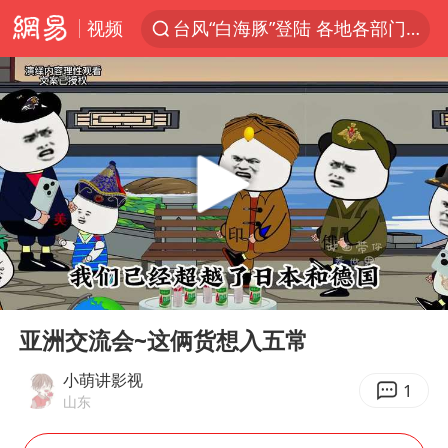
视频
台风“白海豚”登陆 各地各部门全力应对
江苏昆山升级发布暴雨红警
白海豚会重现杜苏芮强度吗
人形机器人第一股
中国女篮热身赛再胜尼日利亚女篮
上海地铁4条线路全线停运
宇树申购 中一签有望赚20万元
00:00
02:45
白海豚路径图
Play
Ent
full
白海豚可深入内陆制造大范围风雨
亚洲交流会~这俩货想入五常
推研发找资金只为自救？蔡磊回应
小萌讲影视
1
山东
男子结婚8年3个女儿都不是亲生