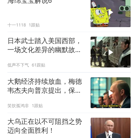
海绵宝宝解说6
十一1118
1跟贴
日本武士踏入美国西部，
一场文化差异的幽默故事
即将开
低声不下气
61跟贴
大鹅经济持续放血，梅德
韦杰夫向普京提出，保住
国家的唯一办法
笑饮孤鸿非
1跟贴
大乌正在以不可阻挡之势
迈向全面胜利！