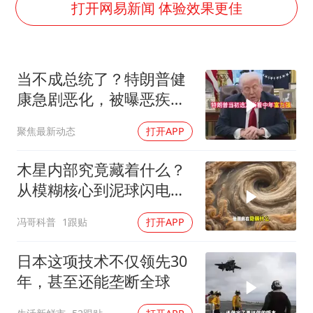
NBA传奇教练老尼尔森去世
打开网易新闻 体验效果更佳
手机真会“偷听”我们说话吗
轰-6K到底是不是战略轰炸机
当不成总统了？特朗普健
“皋”在低处
康急剧恶化，被曝恶疾缠
面对面丨蔡磊：与渐冻症抗争 纵使不敌 也不屈服
身，比拜登还严重
聚焦最新动态
打开APP
加沙约14万栋建筑被完全摧毁
从科技创新看开局起步的时与势
木星内部究竟藏着什么？
从模糊核心到泥球闪电，
重塑太阳系起源
冯哥科普
1跟贴
打开APP
日本这项技术不仅领先30
年，甚至还能垄断全球