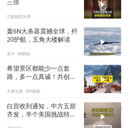
三倍
兰妮搞笑分享
轰6N大杀器震撼全球，歼
20护航，五角大楼解读
至今
69跟贴
希望景区都能少一点套
路，多一点真诚！共创良
好旅游环境！
大秦论道
595跟贴
白宫收到通知，中方五箭
齐发，半个美国挑战特朗
普，中期选举难了