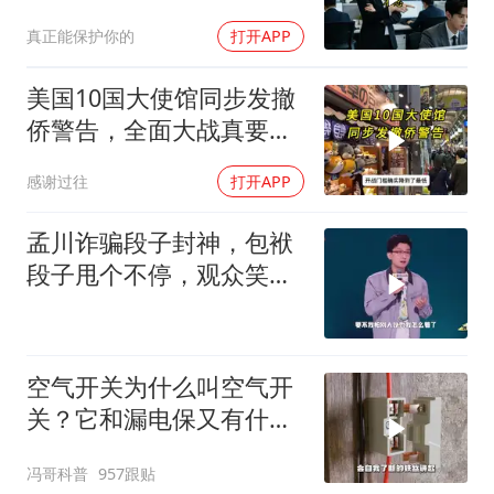
答：明天
真正能保护你的
打开APP
美国10国大使馆同步发撤
侨警告，全面大战真要来
了？
感谢过往
打开APP
孟川诈骗段子封神，包袱
段子甩个不停，观众笑到
失态丨脱口秀
空气开关为什么叫空气开
关？它和漏电保又有什么
区别？
冯哥科普
957跟贴