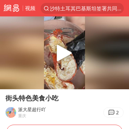
视频
沙特土耳其巴基斯坦签署共同防务协议
“电影+”如何激发千亿级消费新活力？
“秋天的第一杯奶茶”6岁了
全球首个长时储能一体化产业园量产
台风白海豚已进入24小时警戒线
四川宜宾市高县4.9级地震致1人死亡
中国女篮70-67险胜尼日利亚女篮
00:00
00:09
名创优品回应女子吐槽内裤质量差
Play
Ent
full
上海：台风白海豚或将带来龙卷风
街头特色美食小吃
国防部：中国军队坚决反制任何闹海挑衅图谋
派大星超行吖
2
重庆
U17国足三连胜晋级明日之星半决赛