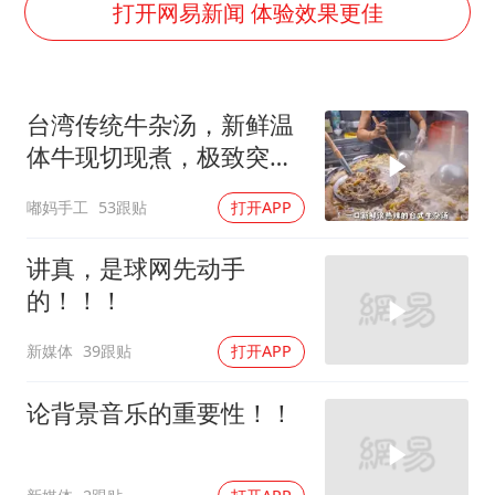
国乒男单横滨冠军赛全军覆没
打开网易新闻 体验效果更佳
38岁演员求职万岁山NPC成功
日本试射“战斧”导弹，国防部回应
台湾传统牛杂汤，新鲜温
胡彦斌韩磊 谁帮谁
体牛现切现煮，极致突出
胡彦斌获《歌手2026》歌王
牛肉的本鲜
嘟妈手工
53跟贴
打开APP
我国外贸延续良好增长态势
“新疆阿勒泰八月能滑雪”不实
讲真，是球网先动手
夯实基础开新局
的！！！
新媒体
39跟贴
打开APP
论背景音乐的重要性！！