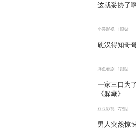
这就妥协了
小溪影视
1跟贴
硬汉得知哥
胖鱼看剧
1跟贴
一家三口为了
《躲藏》
豆豆影视
7跟贴
男人突然惊