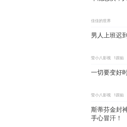
佳佳的世界
男人上班迟
莹小八影视
1跟贴
一切要变好
莹小八影视
1跟贴
斯蒂芬金封
手心冒汗！