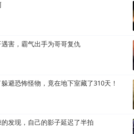
啊
哥遇害，霸气出手为哥哥复仇
躲避恐怖怪物，竟在地下室藏了310天！
悚的发现，自己的影子延迟了半拍