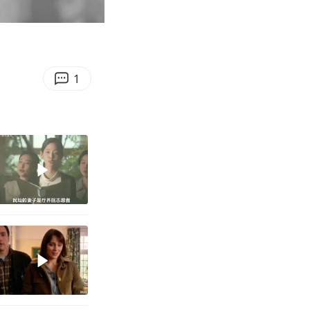
12:43
Enter
fullscreen
1