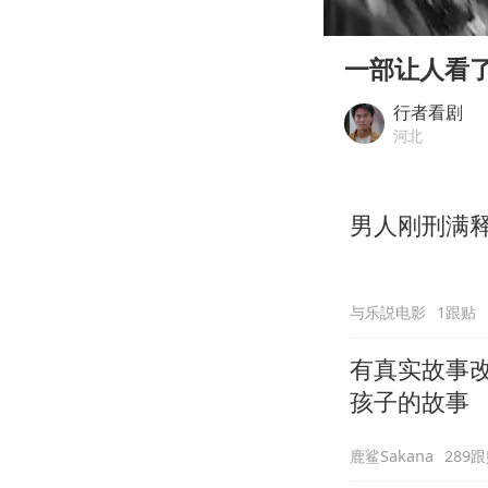
00:00
Play
一部让人看
行者看剧
河北
男人刚刑满
与乐説电影
1跟贴
有真实故事
孩子的故事
鹿鲨Sakana
289