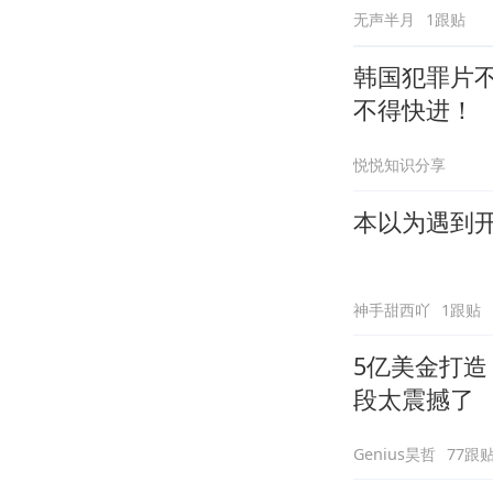
无声半月
1跟贴
韩国犯罪片
不得快进！
悦悦知识分享
本以为遇到
神手甜西吖
1跟贴
5亿美金打
段太震撼了
Genius昊哲
77跟