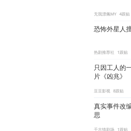
无我漂佩MY
4跟贴
恐怖外星人
热剧推荐社
1跟贴
只因工人的
片《凶兆》
豆豆影视
8跟贴
真实事件改
思
千古情剧场
1跟贴