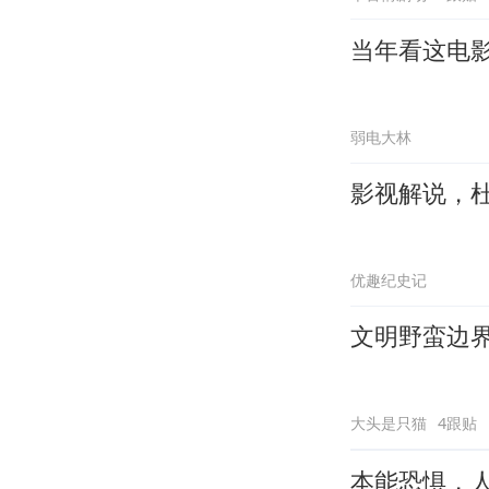
当年看这电
弱电大林
影视解说，
优趣纪史记
文明野蛮边
大头是只猫
4跟贴
本能恐惧，