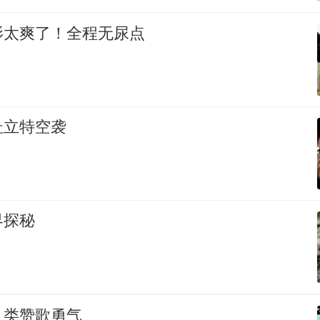
影太爽了！全程无尿点
杜立特空袭
界探秘
人类赞歌勇气