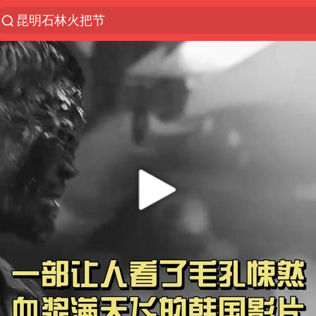
外交部发言人就广岛核爆81周年等答记者问
台风“白海豚”7日起影响上海
我国编制完成新版全月地质图
女子利用漏洞0元薅走3000多件家电
27岁女子成组织卖淫集团主犯被通缉
胡塞武装袭扰红海航运行动升级
郑国霖回应去景区上班被保安拦下
80后女柜员逆袭成4200亿银行副行长
感觉全东北都在等7号
扎哈罗娃批广岛市长不提美国原子弹
泰国一女公务员妆容引争议 本人回应