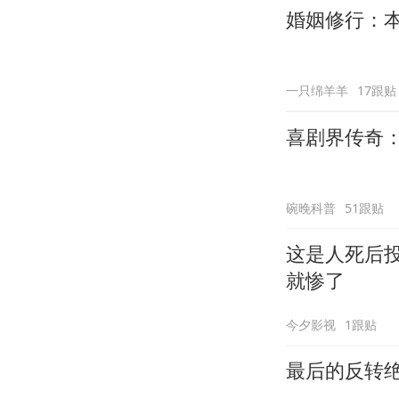
婚姻修行：
一只绵羊羊
17跟贴
喜剧界传奇
碗晚科普
51跟贴
这是人死后
就惨了
今夕影视
1跟贴
最后的反转