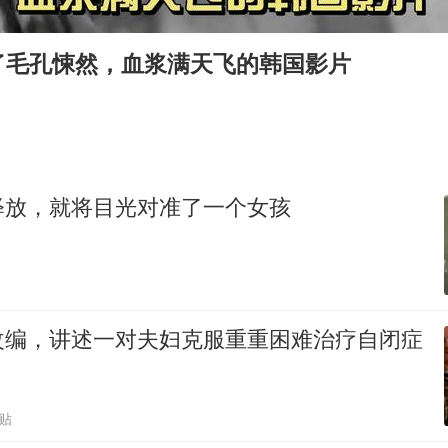
首次证实！“胶球”存在
东方甄选被判赔偿江小白30万元
了毛孔悚然，血浆满天飞的韩国影片
“深圳地面沉降致车辆损坏”不实
奋进开新局 实干挑大梁
释放，就将目光对准了一个女孩
改编，讲述一对夫妇克服重重困难治疗自闭症
跟贴