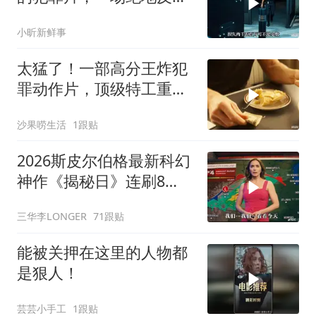
击，看的惊心动魄
小昕新鲜事
太猛了！一部高分王炸犯
罪动作片，顶级特工重出
江湖，场面太燃了
沙果唠生活
1跟贴
2026斯皮尔伯格最新科幻
神作《揭秘日》连刷8
遍，超级好看！
三华李LONGER
71跟贴
能被关押在这里的人物都
是狠人！
芸芸小手工
1跟贴