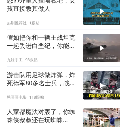
恐怖外星人擅闯私宅，女
孩直接教其做人
热剧推荐社
1跟贴
假如把你和一辆主战坦克
一起丢进白垩纪，你能统
治这个时代吗？
九妹手工
98跟贴
游击队用足球做炸弹，炸
死德军80多名士兵，战争
片
憨哥哥电影
118跟贴
人家都魔法对轰了，你蜘
蛛侠叔叔还在玩蜘蛛