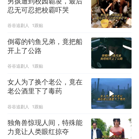
男孩遭到校园霸凌，最后
忍无可忍把校霸吓哭
谷谷追剧人
1跟贴
倒霉的钓鱼兄弟，竟把船
开上了公路
谷谷追剧人
1跟贴
女人为了换个老公，竟在
老公酒里下了毒药
谷谷追剧人
1跟贴
独角兽惊现人间，特殊能
力竟让人类眼红掠夺