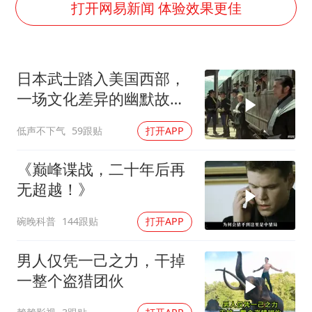
全民健身事业高质量发展
打开网易新闻 体验效果更佳
台当局重金为“台独”织“皇帝新衣”
几元成本的AI广告导致千万市值蒸发
日本武士踏入美国西部，
老挝国会主席赛宋蓬逝世
一场文化差异的幽默故事
茅台部分直营店飞天茅台提价
即将开
低声不下气
59跟贴
打开APP
白海豚将正面袭击贯穿浙江
酒店回应车内过夜被收150元
《巅峰谍战，二十年后再
乐享全民健身 共筑健康中国
无超越！》
碗晚科普
144跟贴
打开APP
男人仅凭一己之力，干掉
一整个盗猎团伙