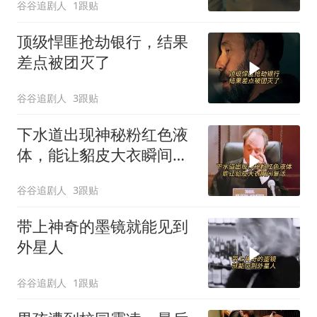
谷谷追剧人
1跟贴
顶级悍匪抢劫银行，结果
差点被团灭了
谷谷追剧人
3跟贴
下水道出现神秘粉红色液
体，能让貂皮大衣瞬间复
活
谷谷追剧人
3跟贴
带上神奇的墨镜就能见到
外星人
谷谷追剧人
1跟贴