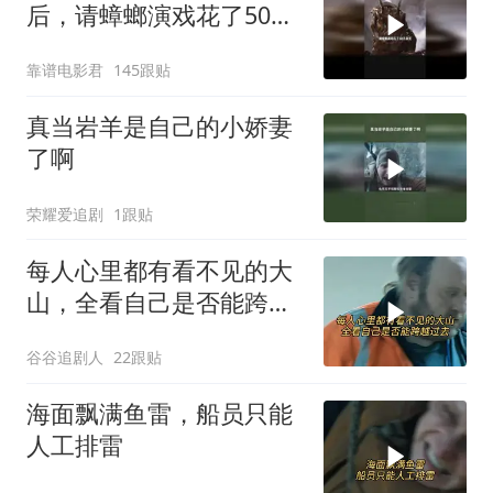
后，请蟑螂演戏花了50万
美元
靠谱电影君
145跟贴
真当岩羊是自己的小娇妻
了啊
荣耀爱追剧
1跟贴
每人心里都有看不见的大
山，全看自己是否能跨越
过去
谷谷追剧人
22跟贴
海面飘满鱼雷，船员只能
人工排雷