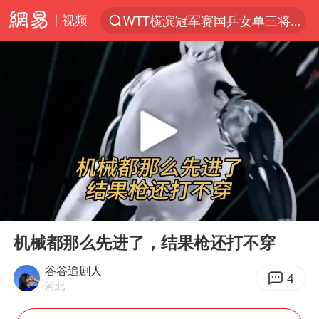
视频
WTT横滨冠军赛国乒女单三将晋级四强
光影经济撬动暑期消费新蓝海
唐田赛前发布会上引用《孙子兵法》
陈思诚零点晒照为佟丽娅庆生
郑丽文：台湾从来没有“独立”过
央视新主播李秋莹孙亚鹏亮相
情侣在平潭拍日出时坠崖致一死一伤
00:00
00:41
梁家辉：到内地拍戏不是北上是回归
Play
Ent
full
泰国初中生饮弹自尽前开了26枪
机械都那么先进了，结果枪还打不穿
36岁男演员成景区NPC后人气爆棚
谷谷追剧人
4
河北
新疆优化调整景区内自驾服务费