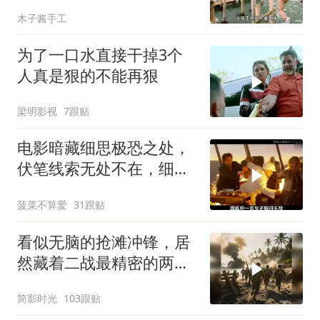
丝！！
木子酱手工
为了一口水直接干掉3个
人真是狠的不能再狠
梁明影视
7跟贴
电影暗藏细思极恐之处，
伏笔线索无处不在，细节
让人后背发凉
菠菜不算爱
31跟贴
看似无脑的抢滩冲锋，居
然藏着二战最精密的两栖
登陆作战体系
简影时光
103跟贴