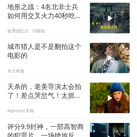
地形之战：4名北非士兵
如何用交叉火力40秒吃掉
16名德军？
妖秀战红尘
10跟贴
城市猎人是不是翻拍这个
电影的
东方寒兔
天杀的，老美导演太会拍
了！差点哭岔气！太抓心
了！看一次哭一次
Agnostic失格
评分9.9封神，一部高智商
的犯罪片，一场绝地反