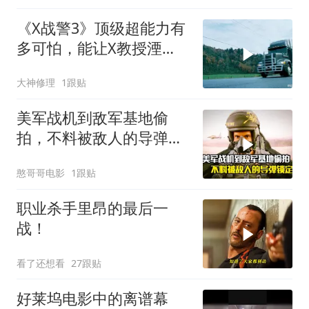
《X战警3》顶级超能力有
多可怕，能让X教授湮
灭，万磁王超能
大神修理
1跟贴
美军战机到敌军基地偷
拍，不料被敌人的导弹锁
定，战争片
憨哥哥电影
1跟贴
职业杀手里昂的最后一
战！
看了还想看
27跟贴
好莱坞电影中的离谱幕