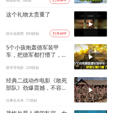
赖赖影视
3跟贴
打开APP
这个礼物太贵重了
快乐追剧吧
893跟贴
打开APP
5个小孩炮轰德军装甲
车，把德军都打懵了，战
争片
憨哥哥电影
259跟贴
经典二战动作电影《敢死
部队》劲爆震撼，不容错
过！
往事在未来
71跟贴