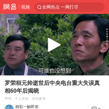
视频
全网热点 一网打尽
00:00
03:28
Play
Ent
full
罗荣桓元帅逝世后中央电台重大失误真
相60年后揭晓
声明：个人原创，仅供参考
精彩一触即发