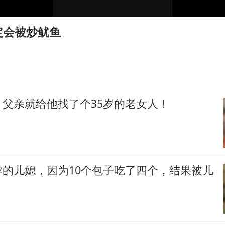
香港宏福苑火灾或由烟头引起
浙江台州《告全体市民书》
定会被炒鱿鱼
西贝创始人贾国龙押注鲜羊赛道
“不怕六爷挂得多 就怕六爷挂一颗”
董璇小酒窝朵朵为佟丽娅庆生
36岁男演员成景区NPC后人气爆棚
父亲就给他找了个35岁的老女人！
人民的健康、体质、幸福一脉相承
孕的儿媳，因为10个包子吃了四个，结果被儿