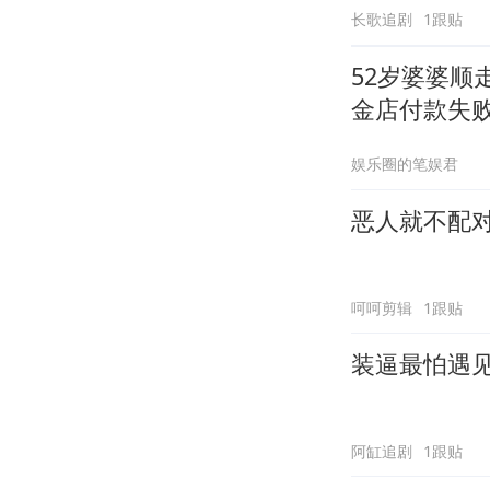
长歌追剧
1跟贴
52岁婆婆顺
金店付款失
娱乐圈的笔娱君
恶人就不配
呵呵剪辑
1跟贴
装逼最怕遇
阿缸追剧
1跟贴