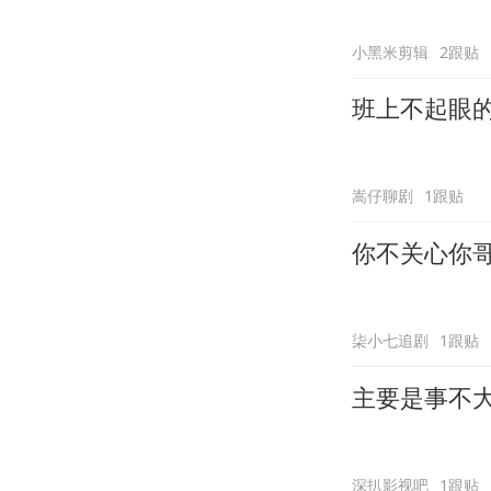
小黑米剪辑
2跟贴
班上不起眼
嵩仔聊剧
1跟贴
你不关心你
柒小七追剧
1跟贴
主要是事不
深扒影视吧
1跟贴