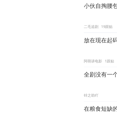
小伙自掏腰
二毛追剧
19跟贴
放在现在起
阿萌讲电影
1跟贴
全剧没有一
锌之助吖
在粮食短缺