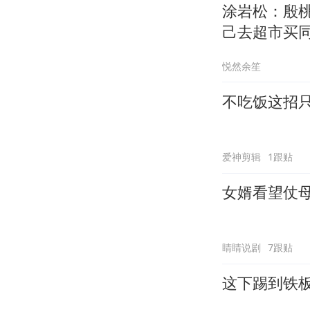
涂岩松：殷
己去超市买
悦然余笙
不吃饭这招
爱神剪辑
1跟贴
女婿看望仗
睛睛说剧
7跟贴
这下踢到铁