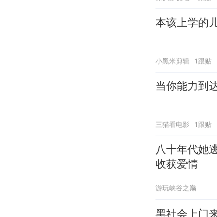
本该上学的
小黑米剪辑
1跟贴
当你能力到
三猫看电影
1跟贴
八十年代她
收获爱情
游玩峡谷之巅
黑社会上门