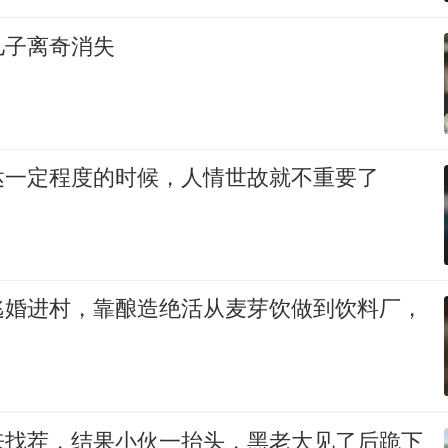
儿子离奇消失
达一定程度的时候，人情世故就不重要了
逃婚进村，靠酿造绝活从麦芽饮做到饮料厂，
来找茬，结果小伙一抬头，黑老大见了后跪下