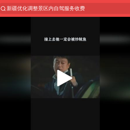
解锁各地夏日限定体验
男童模仿奥特曼从高处跳下致骨折
峰哥 汪海林
河南潜逃10日重大刑案嫌疑人落网
西湖突现狂风暴雨 游客瞬间被浇透
金饰克价一夜涨回1300元
视频丨中国东方电气集团原党组副书记、董事宋致远
梁家辉：到内地拍戏不是北上是回归
白海豚将正面袭击贯穿浙江
酒店回应车内过夜被收150元
牛津大学一纸声明甩不了锅