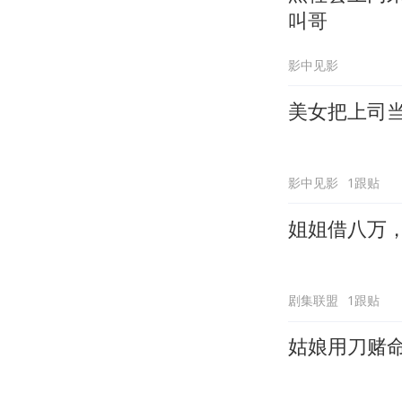
叫哥
影中见影
美女把上司
影中见影
1跟贴
姐姐借八万
剧集联盟
1跟贴
姑娘用刀赌