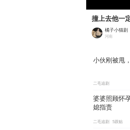
00:00
Play
撞上去他一
橘子小猫剧
河南
小伙刚被甩，
二毛追剧
婆婆照顾怀
媳指责
二毛追剧
5跟贴