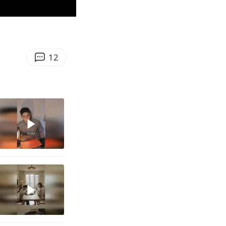
00:19
Enter
fullscreen
12