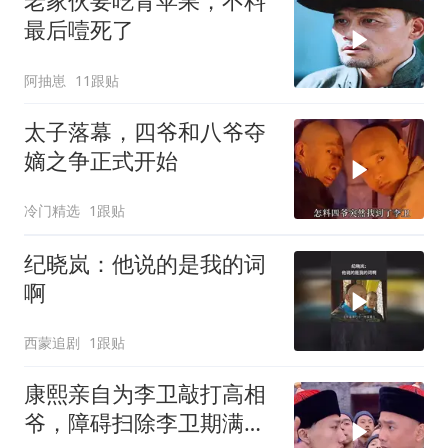
老家伙要吃青苹果，不料
最后噎死了
阿抽崽
11跟贴
太子落幕，四爷和八爷夺
嫡之争正式开始
冷门精选
1跟贴
纪晓岚：他说的是我的词
啊
西蒙追剧
1跟贴
康熙亲自为李卫敲打高相
爷，障碍扫除李卫期满得