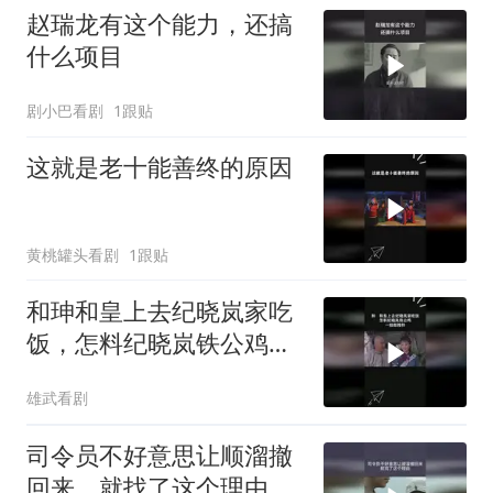
赵瑞龙有这个能力，还搞
什么项目
剧小巴看剧
1跟贴
这就是老十能善终的原因
黄桃罐头看剧
1跟贴
和珅和皇上去纪晓岚家吃
饭，怎料纪晓岚铁公鸡，
一脸抠搜样
雄武看剧
司令员不好意思让顺溜撤
回来，就找了这个理由