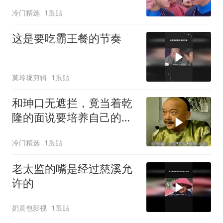
万民伞
冷门精选
1跟贴
这是要吃霸王餐的节奏
莫玲珑剪辑
1跟贴
和珅口无遮拦，竟当着乾
隆的面说要培养自己的势
力
冷门精选
1跟贴
老太监的嘴是经过慈溪允
许的
奶黄包影视
1跟贴