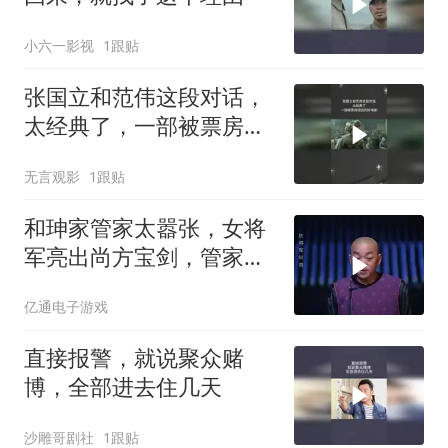
小六一影视
1跟贴
张国立和范伟这段对话，
太经典了，一部被票房低
估的好电影
无言观影
1跟贴
和珅家管家太嚣张，女将
军亮出尚方宝剑，管家便
怂了
亿通电子游戏
直接报警，就说聚众赌
博，全部进去住几天
沙雕哥剧社
1跟贴