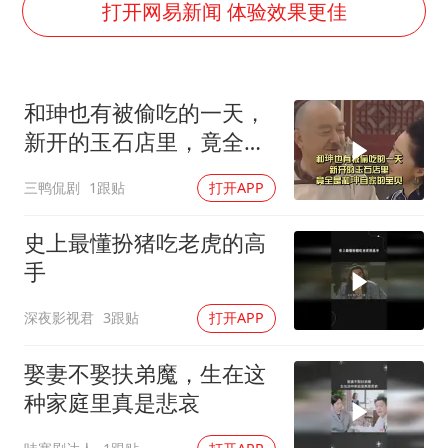
几元成本的AI广告导致千万市值蒸发
打开网易新闻 体验效果更佳
唐田赛前发布会上引用《孙子兵法》
台当局重金为“台独”织“皇帝新衣”
和珅也有被偷吃的一天，
郑丽文：台湾从来没有“独立”过
新开的玉石店里，竟全是
商场现钱学森巨幅海报 负责人回应
和珅自家的宝贝
三鸭侃剧
1跟贴
打开APP
老挝国会主席赛宋蓬逝世
乐享全民健身 共筑健康中国
史上最懂扮猪吃老虎的高
手
深夜影视君
3跟贴
打开APP
娶妻不娶扶弟魔，生在这
种家庭里真是悲哀