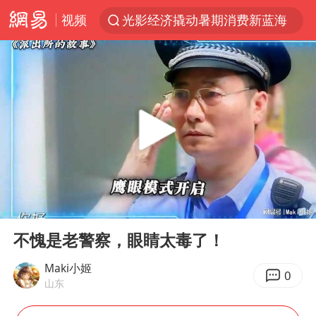
视频
光影经济撬动暑期消费新蓝海
河南重大刑案嫌犯夏某钢落网
国乒女单三将晋级四强
选专业别因“热门”窄化“热爱”
三警齐发！多地10级以上雷暴大风
情侣平潭拍日出坠崖1死1伤
日本发布排名：“中国第一，美日德韩英法居后”
00:00
00:41
茅台部分直营店飞天茅台提价
Play
Ent
full
白海豚将正面袭击贯穿浙江
不愧是老警察，眼睛太毒了！
宇树王兴兴被问了360多个问题
Maki小姬
0
山东
上四休三，但降薪1000元，你接受吗？