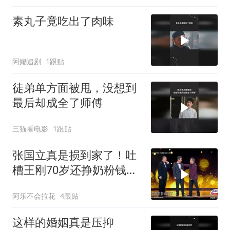
素丸子竟吃出了肉味
阿鳓追剧
1跟贴
徒弟单方面被甩，没想到
最后却成全了师傅
三猫看电影
1跟贴
张国立真是损到家了！吐
槽王刚70岁还挣奶粉钱，
张铁林笑趴了
阿乐不会拉花
4跟贴
这样的婚姻真是压抑