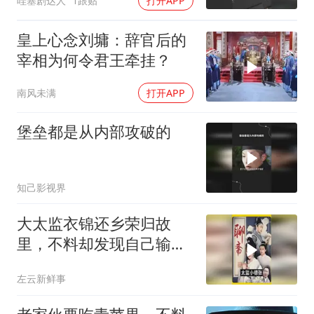
哇塞剧达人
1跟贴
打开APP
皇上心念刘墉：辞官后的
宰相为何令君王牵挂？
南风未满
打开APP
堡垒都是从内部攻破的
知己影视界
大太监衣锦还乡荣归故
里，不料却发现自己输得
一败涂地！
左云新鲜事