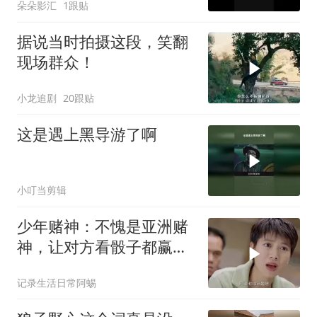
朵朵影汇
1跟贴
据说当时拍摄这段，笑翻
现场群众！
小龙追剧
20跟贴
这是遇上黑导游了啊
小叮当剪辑
少年赌神：不愧是亚洲赌
神，让对方看骰子都赢不
了，厉害
记录生活日常阿蜴