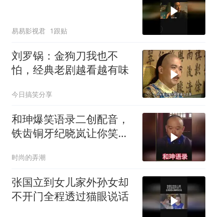
易易影视君
1跟贴
刘罗锅：金狗刀我也不
怕，经典老剧越看越有味
今日搞笑分享
和珅爆笑语录二创配音，
铁齿铜牙纪晓岚让你笑到
停不下来
时尚的弄潮
张国立到女儿家外孙女却
不开门全程透过猫眼说话