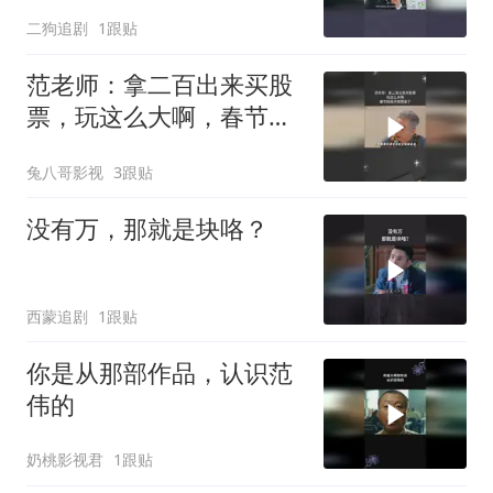
二狗追剧
1跟贴
范老师：拿二百出来买股
票，玩这么大啊，春节档
电子榨菜来了
兔八哥影视
3跟贴
没有万，那就是块咯？
西蒙追剧
1跟贴
你是从那部作品，认识范
伟的
奶桃影视君
1跟贴