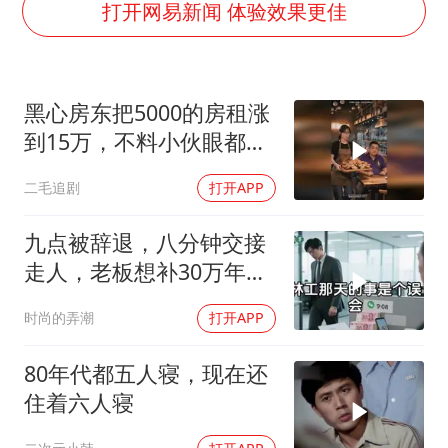
浙江台州：市民非必要不外出
打开网易新闻 体验效果更佳
福建省泉州市委书记张毅恭接受纪律审查和监察调查
“中国蔬菜之乡”最高温达41.8℃
黑心房东把5000的房租涨
2名小孩玩手机低头幅度近乎折叠
到15万，不料小伙眼都不
美参院通过一项对俄能源领域制裁法案
眨都同意了！
二毛追剧
打开APP
夯实基础开新局
九点被辞退，八分钟交接
走人，老板想补30万年终
奖却发现被拉黑
时尚的弄潮
打开APP
80年代都五人寝，现在还
住着六人寝