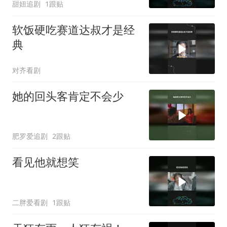
甜妞追剧
1跟贴
软饭硬吃赛道达叔才是经
典
对齐看剧
她的回头客肯定不会少
肥罗爱追剧
2跟贴
看见他就想笑
二胖爱看剧
1跟贴