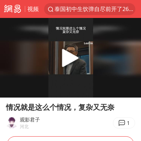
视频
泰国初中生饮弹自尽前开了26枪
河南南阳低保户为何背上40万元贷款
预计“白海豚”明晚将在浙江舟山到福建福鼎一带沿海登陆
用AI造出新病毒意味着什么
美股创4月份以来最大单周涨幅
实时追踪台风白海豚
俄黑客称掌握北约直接参与袭俄证据
00:00
02:13
中方回应美国对多晶硅加征关税
Play
Ent
full
女子被狗舔脚确诊三级暴露 医生回应
情况就是这么个情况，复杂又无奈
光伏八巨头签署“不低于成本价”倡议
观影君子
1
河北
泰国校园枪击事件已致8死30余伤