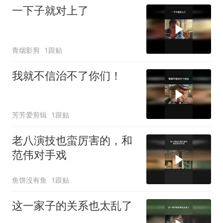
一下子就对上了
青烟影剪
1跟贴
我就不信治不了你们！
芳芳爱剪辑
1跟贴
老八演技也蛮厉害的，和
范伟对手戏
鱼饼没有鱼
1跟贴
这一家子的关系也太乱了