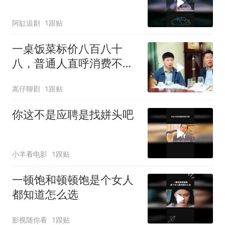
阿缸追剧
1跟贴
一桌饭菜标价八百八十
八，普通人直呼消费不
起，背后真相令人深思
嵩仔聊剧
1跟贴
你这不是应聘是找姘头吧
小羊看电影
1跟贴
一顿饱和顿顿饱是个女人
都知道怎么选
影视随你看
1跟贴