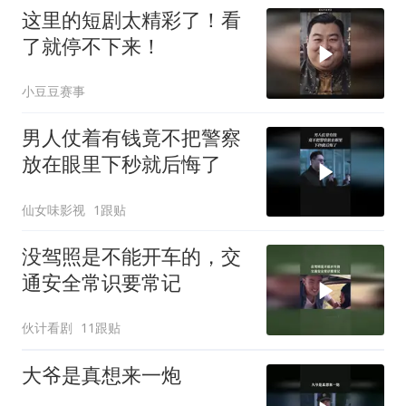
这里的短剧太精彩了！看
了就停不下来！
小豆豆赛事
男人仗着有钱竟不把警察
放在眼里下秒就后悔了
仙女味影视
1跟贴
没驾照是不能开车的，交
通安全常识要常记
伙计看剧
11跟贴
大爷是真想来一炮