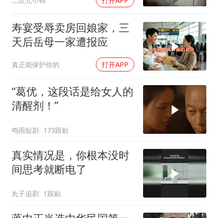
二次元小韩
打开APP
寿宴受辱卖房回娘家，三
天后岳母一家遭报应
真正能保护你的
打开APP
“葛优，这段话是给女人的
清醒剂！”
鸣雨短剧
173跟贴
真实情况是，你根本没时
间思考就断电了
丸子追剧
1跟贴