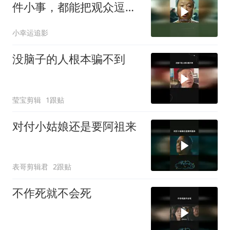
件小事，都能把观众逗的
捧腹大笑
小幸运追影
没脑子的人根本骗不到
莹宝剪辑
1跟贴
对付小姑娘还是要阿祖来
表哥剪辑君
2跟贴
不作死就不会死