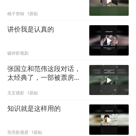
柚子剪辑
1跟贴
讲价我是认真的
破碎影视剧
张国立和范伟这段对话，
太经典了，一部被票房低
估的好电影
无言观影
1跟贴
知识就是这样用的
亮亮影视君
1跟贴