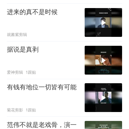
进来的真不是时候
就酱紫剪辑
据说是真剥
爱神剪辑
1跟贴
有钱有地位一切皆有可能
菊花剪影
1跟贴
范伟不就是老戏骨，演一