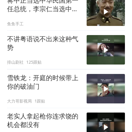
蒋中正当选中华民国第一
任总统，李宗仁当选中华
民国副总统
鱼鱼手工
不讲粤语说不出来这种气
势
排山剧社
125跟贴
雪铁龙：开庭的时候带上
你的破油门
大力哥影视局
1跟贴
老实人拿起枪你连求饶的
机会都没有