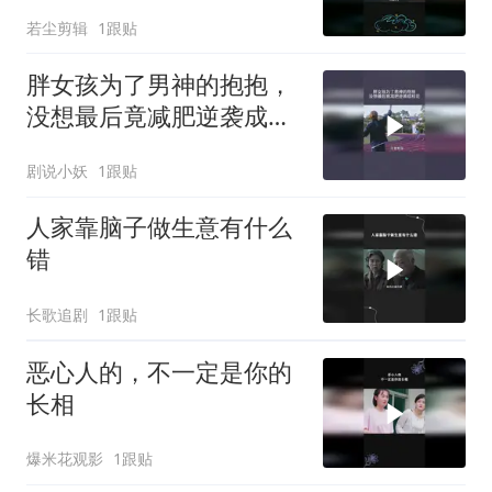
若尘剪辑
1跟贴
胖女孩为了男神的抱抱，
没想最后竟减肥逆袭成校
花
剧说小妖
1跟贴
人家靠脑子做生意有什么
错
长歌追剧
1跟贴
恶心人的，不一定是你的
长相
爆米花观影
1跟贴