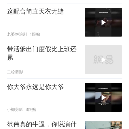
这配合简直天衣无缝
老婆饼追剧
1跟贴
带活爹出门度假比上班还
累
二哈剪影
你大爷永远是你大爷
小椰剪影
3跟贴
范伟真的牛逼，你说演什