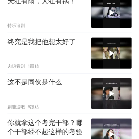
天狂有雨，人狂有祸！
特乐追剧
终究是我把他想太好了
肉鸡看剧
1跟贴
这不是同伙是什么
剧能追吧
6跟贴
你就拿这个考完干部？哪
个干部经不起这样的考验