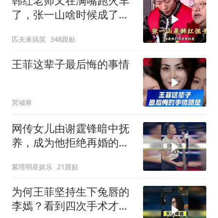
韩红老师又在满嘴跑火车
了，张一山啥时候成了她
侄子：从小到大我
匹夫来搞笑
348跟贴
王菲这辈子最后悔的事情
冥倾寒
网传女儿由谢霆锋暗中抚
养，成为他拒绝再婚的缘
由
紫瑶明星娱乐
21跟贴
为何王菲坚持生下兔唇的
李嫣？看到四次手术才涅