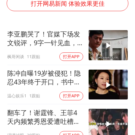
几元成本的AI广告导致千万市值蒸发
打开网易新闻 体验效果更佳
老挝国会主席赛宋蓬逝世
茅台部分直营店飞天茅台提价
李亚鹏哭了！官媒下场发
夏日经济乘“热”而上 消费市场向“新”而行
文锐评，9字一针见血，
白海豚将正面袭击贯穿浙江
戳进王菲心坎里
枫哥闲谈
11跟贴
打开APP
酒店回应车内过夜被收150元
黄金牛市回来了吗
陈冲自曝19岁被侵犯！隐
酒店花洒现排泄物住客索赔遭拒
忍43年终于开口，书中那
段描写信息量太大
乐享全民健身 共筑健康中国
温心娱乐1
1跟贴
打开APP
翻车了！谢霆锋、王菲4
天内频繁秀恩爱遭吐槽，
网友：相互蹭流量