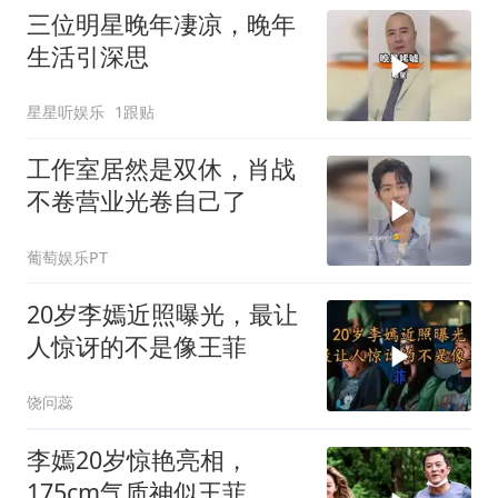
三位明星晚年凄凉，晚年
生活引深思
星星听娱乐
1跟贴
工作室居然是双休，肖战
不卷营业光卷自己了
葡萄娱乐PT
20岁李嫣近照曝光，最让
人惊讶的不是像王菲
饶问蕊
李嫣20岁惊艳亮相，
175cm气质神似王菲，网