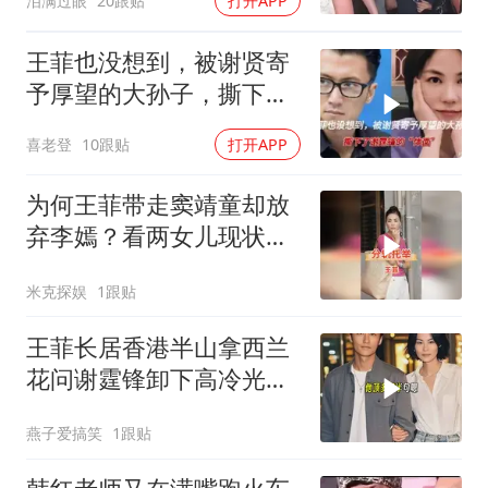
泪满过眼
20跟贴
打开APP
王菲也没想到，被谢贤寄
予厚望的大孙子，撕下了
谢霆锋的“体面”
喜老登
10跟贴
打开APP
为何王菲带走窦靖童却放
弃李嫣？看两女儿现状，
才懂分轨托举的爱
米克探娱
1跟贴
王菲长居香港半山拿西兰
花问谢霆锋卸下高冷光环
的天后活顺了
燕子爱搞笑
1跟贴