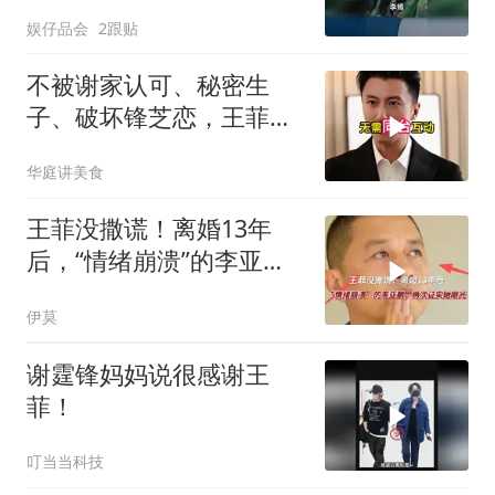
槃，才知父母的爱
娱仔品会
2跟贴
不被谢家认可、秘密生
子、破坏锋芝恋，王菲身
上哪个标签是真的？
华庭讲美食
王菲没撒谎！离婚13年
后，“情绪崩溃”的李亚
鹏，再次证实她眼光
伊莫
谢霆锋妈妈说很感谢王
菲！
叮当当科技