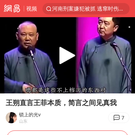
视频
河南刑案嫌犯被抓 逃窜时伤害多人
国乒女单三将晋级四强
光影经济撬动暑期消费新蓝海
陈思诚零点晒照为佟丽娅庆生
马克·艾伦退出斯诺克中国公开赛
郑丽文：台湾从来没有“独立”过
新疆优化调整景区内自驾服务费
00:00
04:52
情侣平潭拍日出坠崖1死1伤
Play
Ent
full
梁家辉：到内地拍戏不是北上是回归
王朔直言王菲本质，简言之间见真我
全民健身事业高质量发展
锁上的光v
7
山东
台当局重金为“台独”织“皇帝新衣”