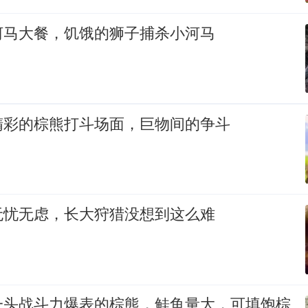
河马大餐，饥饿的狮子捕杀小河马
精彩的棕熊打斗场面，巨物间的争斗
无忧无虑，长大狩猎没想到这么难
一头战斗力爆表的棕熊，鲑鱼量大，可填饱棕