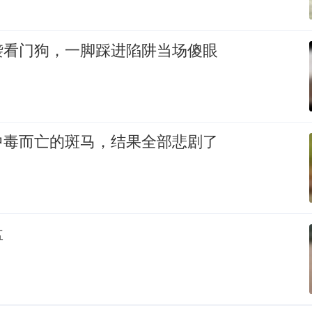
袭看门狗，一脚踩进陷阱当场傻眼
中毒而亡的斑马，结果全部悲剧了
盘