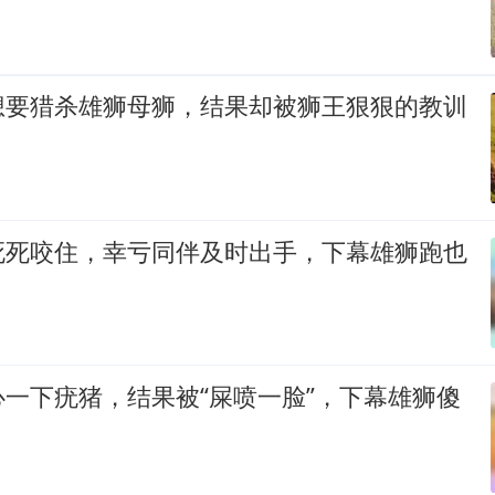
想要猎杀雄狮母狮，结果却被狮王狠狠的教训
死死咬住，幸亏同伴及时出手，下幕雄狮跑也
一下疣猪，结果被“屎喷一脸”，下幕雄狮傻