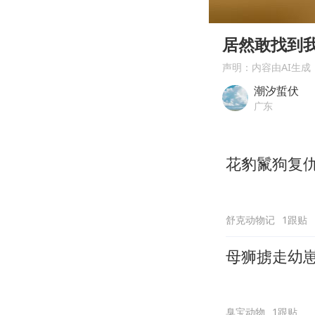
00:00
Play
居然敢找到
声明：内容由AI生成
潮汐蜇伏
广东
花豹鬣狗复
舒克动物记
1跟贴
母狮掳走幼
臭宝动物
1跟贴