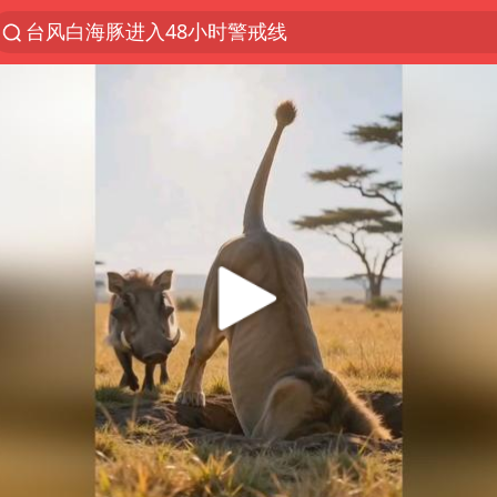
台风白海豚进入48小时警戒线
以“新”破局 首发经济点亮城市消费活力
佛得角门将亮相智利俱乐部主场
中方回应是否在太平洋海底开采稀土
看守所辅警收受10万获刑1年
宇树科技发行价格150.80元/股
宇树科技王兴兴身家有望超200亿元
CIA被曝已秘密设立古巴工作组
U17国足1分钟轰2球
泰国一女公务员妆容引争议 本人回应
中国养老床位“三连降”