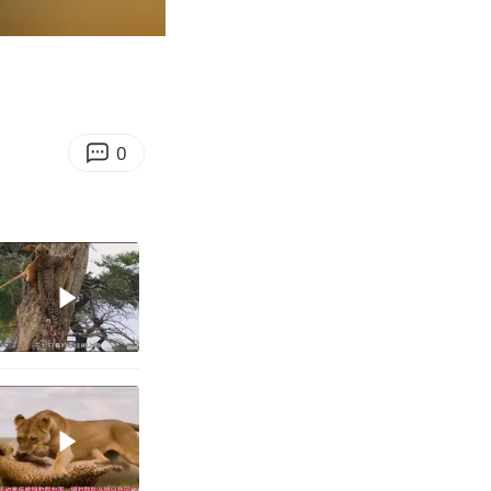
00:10
Enter
fullscreen
0