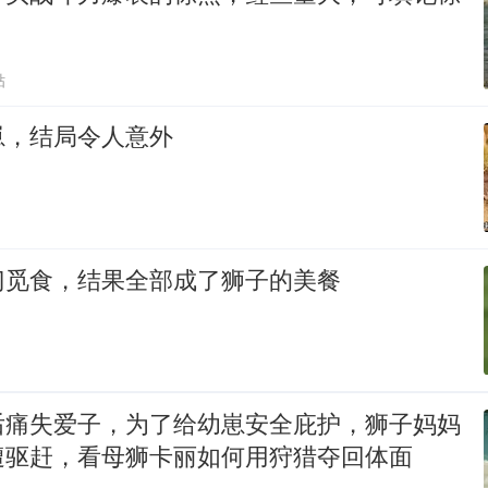
贴
崽，结局令人意外
门觅食，结果全部成了狮子的美餐
后痛失爱子，为了给幼崽安全庇护，狮子妈妈
遭驱赶，看母狮卡丽如何用狩猎夺回体面