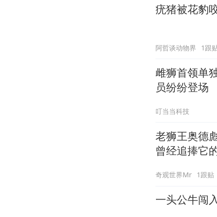
疣猪被花豹
阿哲谈动物界
1跟
雌狮首领单
员纷纷登场
叮当当科技
老狮王奥德
曾经追捧它
奇观世界Mr
1跟贴
一头公牛闯