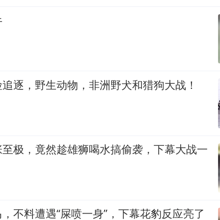
牛
险追逐，野生动物，非洲野犬和猎狗大战！
张至极，竟然趁雄狮喝水搞偷袭，下幕大战一
，不料遭遇“屎喷一身”，下幕花豹反应亮了