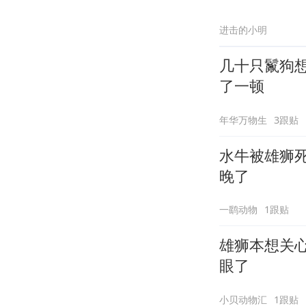
进击的小明
几十只鬣狗
了一顿
年华万物生
3跟贴
水牛被雄狮
晚了
一鹞动物
1跟贴
雄狮本想关心
眼了
小贝动物汇
1跟贴