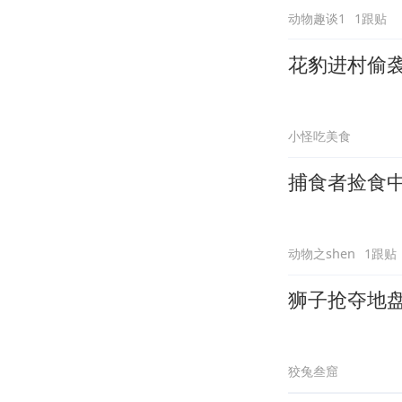
动物趣谈1
1跟贴
花豹进村偷
小怪吃美食
捕食者捡食
动物之shen
1跟贴
狮子抢夺地
狡兔叁窟