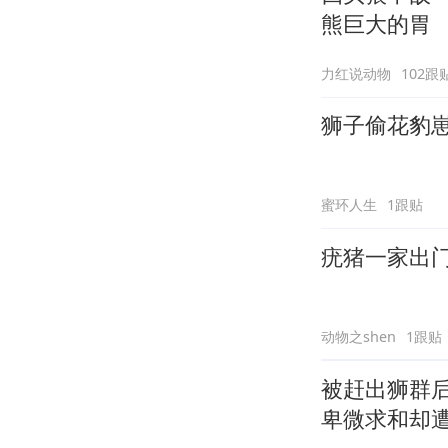
熊巨大的胃
力红说动物
102跟
狮子偷花豹
蜜环人生
1跟贴
疣猪一家出
动物之shen
1跟贴
被赶出狮群
卑微求和却