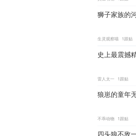
狮子家族的
生灵观察喵
1跟贴
史上最震撼
雷人太一
1跟贴
狼崽的童年
不乖动物
1跟贴
四头狼不敌