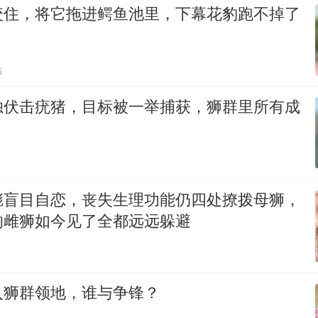
咬住，将它拖进鳄鱼池里，下幕花豹跑不掉了
贴
独伏击疣猪，目标被一举捕获，狮群里所有成
彪盲目自恋，丧失生理功能仍四处撩拨母狮，
的雌狮如今见了全都远远躲避
入狮群领地，谁与争锋？