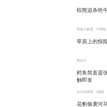
棕熊追杀牦
萌宠小铁蛋
17跟贴
草原上的惊
接谷兰
鳄鱼简直嚣
触即发
豆豆的搞笑
1跟贴
花豹偷袭河马