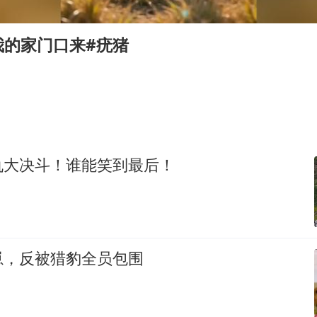
法国下周开始禁止未经同意的电话营销
哪吒汽车南宁工厂设备降价20%拍卖
我的家门口来#疣猪
郑国霖回应去景区上班被保安拦下
我国编制完成新版全月地质图
外交部发言人就广岛核爆81周年等答记者问
感觉全东北都在等7号
仇大决斗！谁能笑到最后！
80后女柜员逆袭成4200亿银行副行长
奋进开新局 实干挑大梁
崽，反被猎豹全员包围