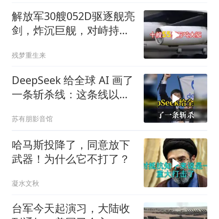
解放军30艘052D驱逐舰亮
剑，炸沉巨舰，对峙持续
升级
残梦重生来
DeepSeek 给全球 AI 画了
一条斩杀线：这条线以下
的，趁早都别干了！
苏有朋影音馆
哈马斯投降了，同意放下
武器！为什么它不打了？
凝水文秋
台军今天起演习，大陆收