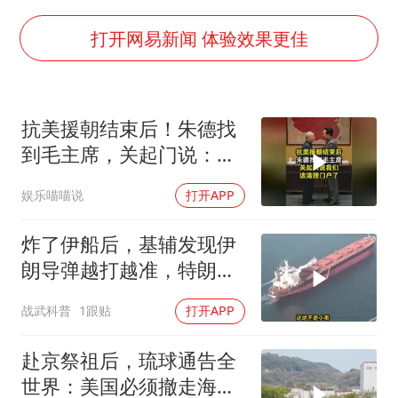
香港殿堂级填词人黎彼得因病离世 终年76岁
李亚鹏向地铁吐血女孩捐99999元
打开网易新闻 体验效果更佳
FIFA官方支持因凡蒂诺
41岁女子为鼓励女儿考上985研究生
抗美援朝结束后！朱德找
乘客脱鞋散发异味 司机提醒反被怼
到毛主席，关起门说：我
日本籍女网红在韩直播时自杀身亡
们该清理门户了
娱乐喵喵说
打开APP
恩比德变瘦引热议
总书记关心百姓身边这些民生大事
炸了伊船后，基辅发现伊
朗导弹越打越准，特朗普
要向普京“问罪”
战武科普
1跟贴
打开APP
赴京祭祖后，琉球通告全
世界：美国必须撤走海马