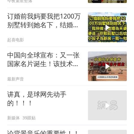
今夜繁星坠落
订婚前我妈要我把1200万
别墅转到她名下，结婚当
天婆婆说：你那别墅给小
起喜电影
叔子当新房
中国向全球宣布：又一张
国家名片诞生！该技术全
世界只有中国拥有
最新声音
讲真，是球网先动手
的！！！
新媒体
39跟贴
论背景音乐的重要性！！