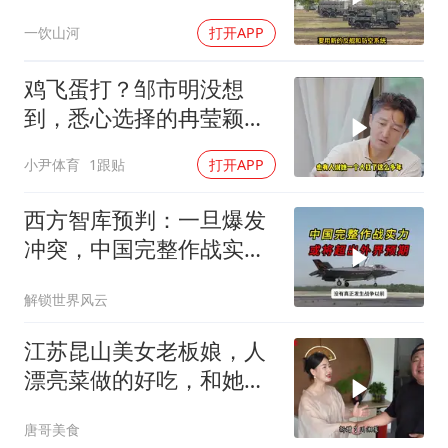
斯，日本陷入被动
一饮山河
打开APP
鸡飞蛋打？邹市明没想
到，悉心选择的冉莹颖，
击碎了他最后的体面
小尹体育
1跟贴
打开APP
西方智库预判：一旦爆发
冲突，中国完整作战实力
或将超出外界预期
解锁世界风云
江苏昆山美女老板娘，人
漂亮菜做的好吃，和她小
喝点
唐哥美食