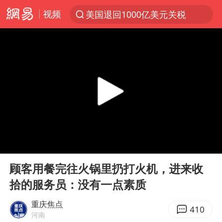
视频
美国退回1000亿美元关税
探寻“技能+”促就业创业新路
顾客结账把钱扔地上 服务员霸气扔回
38岁山东财大教授刘海明逝世
被泰航拒载中国乘客：免费改签没兑现
陕西柞水遭遇暴雨五千余户群众转移
银行午休1.5小时 留个窗口行不行
00:00
00:13
台风白海豚或在华东沿海登陆
Play
Ent
full
弹药库存告急 美军补货难
顾客用餐完往火锅里扔打火机，进来收
拾的服务员：没有一点素质
沙特否认与胡塞武装举行会谈
如何把百年大党建设得更加坚强有力
重庆焦点
410
河南