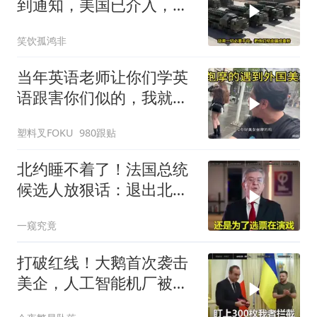
到通知，美国已介入，日
本涉台表述也变了
笑饮孤鸿非
当年英语老师让你们学英
语跟害你们似的，我就是
吃了没有文化的亏
塑料叉FOKU
980跟贴
北约睡不着了！法国总统
候选人放狠话：退出北
约，和中国合作！
一窥究竟
打破红线！大鹅首次袭击
美企，人工智能机厂被摧
毁，特朗普改口