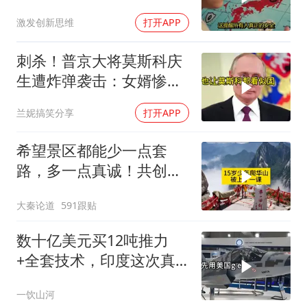
新阶段
激发创新思维
打开APP
刺杀！普京大将莫斯科庆
生遭炸弹袭击：女婿惨
死，女儿重伤
兰妮搞笑分享
打开APP
希望景区都能少一点套
路，多一点真诚！共创良
好旅游环境！
大秦论道
591跟贴
数十亿美元买12吨推力
+全套技术，印度这次真
要搞定航发
一饮山河