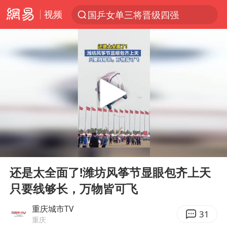
视频
国乒女单三将晋级四强
光影经济撬动暑期消费新蓝海
马克·艾伦退出斯诺克中国公开赛
新疆优化调整景区内自驾服务费
上四休三，但降薪1000元，你接受吗？
WTT瑞典大满贯女单签表出炉
情侣平潭拍日出坠崖1死1伤
00:00
00:20
36岁男演员成景区NPC后人气爆棚
Play
Ent
full
全民健身事业高质量发展
还是太全面了!潍坊风筝节显眼包齐上天
只要线够长，万物皆可飞
台当局重金为“台独”织“皇帝新衣”
几元成本的AI广告导致千万市值蒸发
重庆城市TV
31
重庆