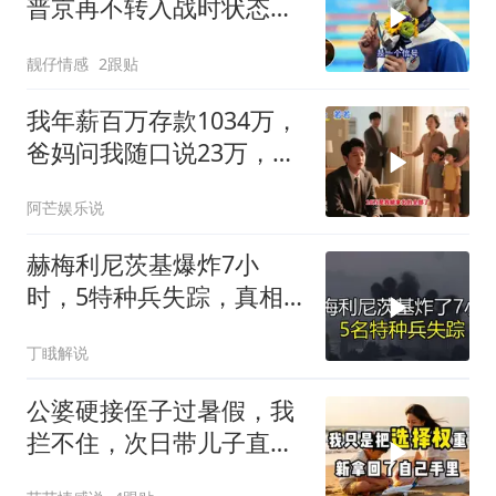
普京再不转入战时状态，
我们就自己动手
靓仔情感
2跟贴
我年薪百万存款1034万，
爸妈问我随口说23万，结
果哥哥一家找上门
阿芒娱乐说
赫梅利尼茨基爆炸7小
时，5特种兵失踪，真相
远超想象
丁睋解说
公婆硬接侄子过暑假，我
拦不住，次日带儿子直飞
普吉岛，婆婆傻眼