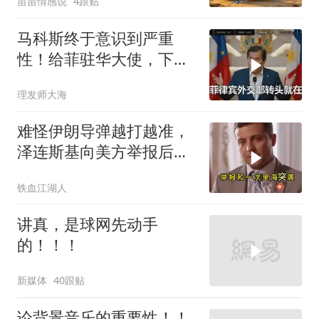
苗苗情感说
4跟贴
马科斯终于意识到严重
性！给菲驻华大使，下达
5个必须完成的任务
理发师大海
难怪伊朗导弹越打越准，
泽连斯基向美方举报后，
特朗普宣布不打了
铁血江湖人
讲真，是球网先动手
的！！！
新媒体
40跟贴
论背景音乐的重要性！！