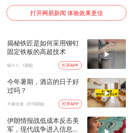
老挝国会主席赛宋蓬逝世
《欢迎来龙餐馆》口碑
打开网易新闻 体验效果更佳
茅台部分直营店飞天茅台提价
白海豚将正面袭击贯穿浙江
揭秘铁匠是如何采用铆钉
酒店回应车内过夜被收150元
固定铁板的高超技术
黄金牛市回来了吗
锅十八
1跟贴
打开APP
杭州全市有序停课
乐享全民健身 共筑健康中国
今年暑期，酒店的日子好
过吗？
大秦论道
2018跟贴
打开APP
伊朗情报战低成本反击美
军，现代战争进入信息战