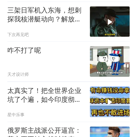
三架日军机入东海，想刺
探我核潜艇动向？解放军
导弹剑指日军基地
下次再见吧
咋不打了呢
天才设计师
太真实了！把全世界企业
坑了个遍，如今印度彻底
无人问津
星中乐事
俄罗斯主战派公开逼宫：