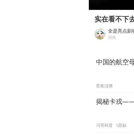
00:00
Play
实在看不下
全是亮点剧
河南
中国的航空母
星夜涟漪
揭秘卡戎—
冯哥科普
1跟贴