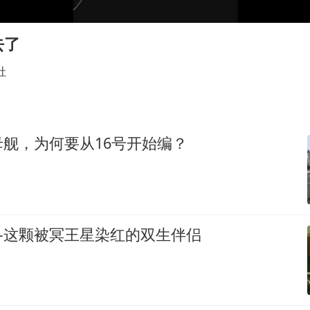
“事业单位招聘不是人情买卖”
上海一酒店房间爬满床虱 住客反被怼
去了
女子利用漏洞0元买了3千台电器
社
知识产权强国建设驶入“快车道”
余承东口误将24999元电脑报成2499
杨某某拒服兵役 不得录用为公务员
舰，为何要从16号开始编？
新华社权威快报|我国编制完成新版全月地质图
中国经济展现强大韧性和活力
—这颗被冥王星染红的双生伴侣