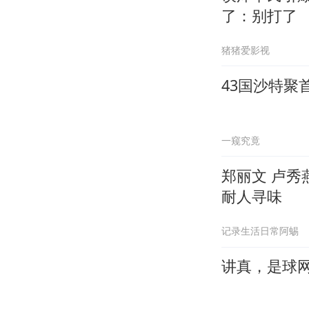
了：别打了
猪猪爱影视
43国沙特聚
一窥究竟
郑丽文 卢
耐人寻味
记录生活日常阿蜴
讲真，是球