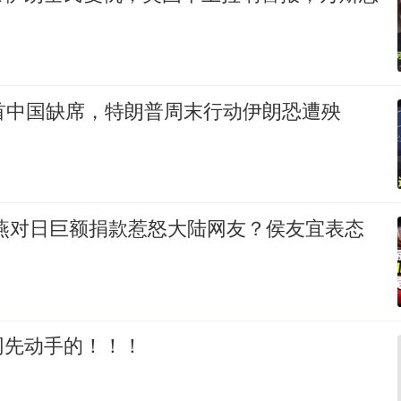
首中国缺席，特朗普周末行动伊朗恐遭殃
秀燕对日巨额捐款惹怒大陆网友？侯友宜表态
网先动手的！！！