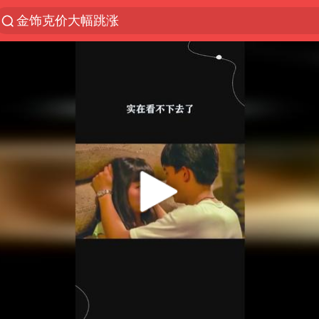
金饰克价大幅跳涨
聚“绿”成势，结构转型活力足
台风“白海豚”影响中国已成定局
苏泊尔回应AI广告低俗擦边剧情争议
印度暴发金迪普拉病毒
律师称“梅姨”若满75岁或不适用死刑
陕西柞水突发泥石流致1死2失联
杭州一小区17楼玻璃幕墙爆裂
“梅姨”准确年龄仍未知
沪指震荡反弹涨0.57%
41岁女子为鼓励女儿考上985研究生