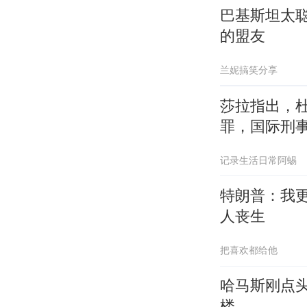
巴基斯坦太
的盟友
兰妮搞笑分享
莎拉指出，
罪，国际刑
记录生活日常阿蜴
特朗普：我
人丧生
把喜欢都给他
哈马斯刚点
楼