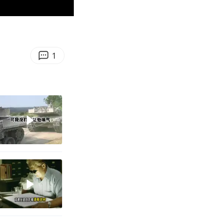
00:24
Enter
fullscreen
1