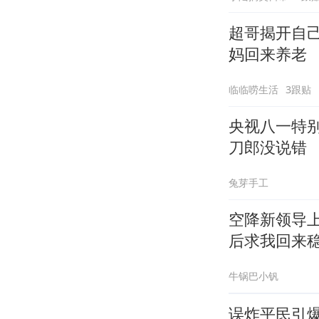
超哥揭开自
妈回来养老
临临唠生活
3跟贴
央视八一特
刀郎没说错
兔芽手工
空降新领导
后求我回来
牛锅巴小钒
误炸平民引