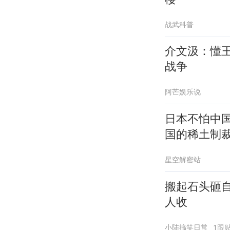
战武科普
介文汲：懂
战争
阿芒娱乐说
日本不怕中
国的稀土制
星空解密站
搬起石头砸
人收
小陆搞笑日常
1跟