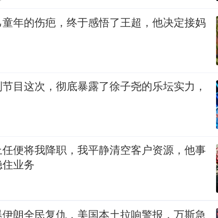
己童年的伤疤，终于感悟了王超，他决定接妈
别节目这次，彻底暴露了徐子尧的乐坛实力，
上任便将我降职，我平静清空客户资源，他事
稳住业务
爆伊朗全民复仇，美国本土拉响警报，万斯急