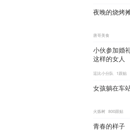
夜晚的烧烤
唐哥美食
小伙参加婚
这样的女人
逗比小分队
1跟贴
女孩躺在车
火炼树
800跟贴
青春的样子