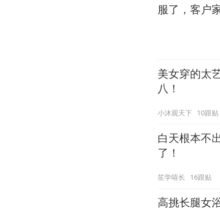
服了，客户
美女穿的太
八！
小沐观天下
10跟贴
白天根本不
了！
笙学嘻长
16跟贴
高挑长腿女