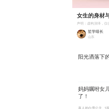
00:00
Play
女生的身材
声明：虚构演绎，仅
笙学嘻长
山东
阳光洒落下
妈妈嘱咐女
了！
喜人的白雪公主
1