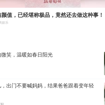
四川宜宾市高县发生4.9级地震
台湾海峡南口北上船舶实施交通管制
与颜值，已经堪称极品，竟然还去做这种事！
“新疆阿勒泰八月能滑雪”不实
供娱乐
江苏发布台风蓝色预警
向鹏0-3不敌张本智和
今日立秋你咬秋了吗
的微笑，温暖如春日阳光
东方之约 相约未来
儿，出门不要喊妈妈，结果爸爸跟着变年轻
跟贴