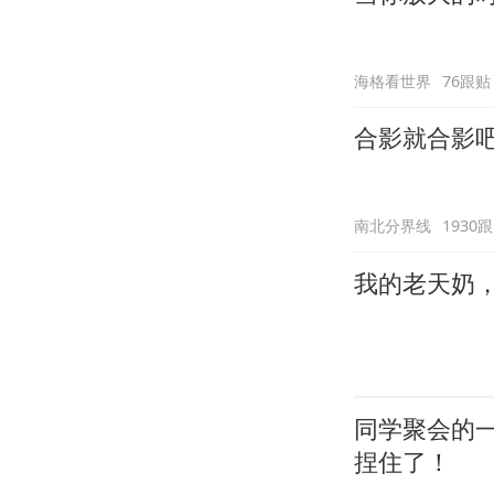
海格看世界
76跟贴
南北分界线
1930
我的老天奶
同学聚会的
捏住了！