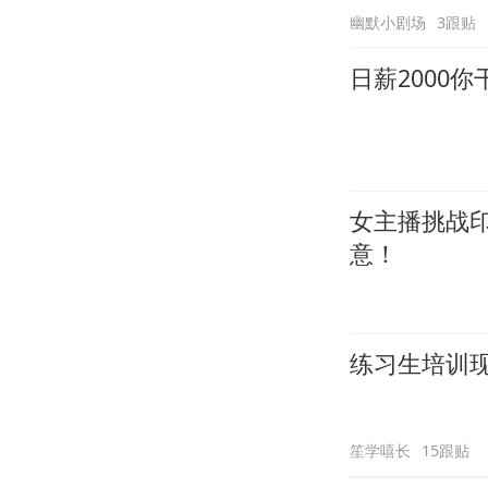
幽默小剧场
3跟贴
日薪2000
女主播挑战
意！
练习生培训
笙学嘻长
15跟贴