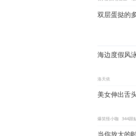
双层蛋挞的
海边度假风
洛天依
美女伸出舌
爆笑怪小咖
344跟
当你放大的