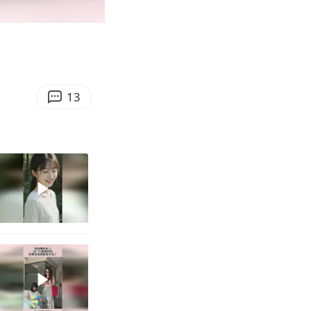
00:10
Enter
fullscreen
13