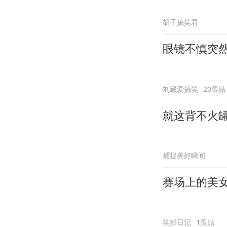
胡子搞笑君
眼镜不慎突
刘藏爱搞笑
20跟贴
就这背不火
捕捉美好瞬间
赛场上的美
笑影日记
1跟贴