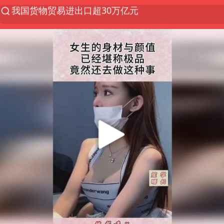
上半年我国机械工业经济运行稳中有进
台风白海豚加强
官方通报教师招聘笔试前13名被淘汰
国防部回应日本试射“战斧”导弹
广东雷州通报特教老师招聘违规事件
A股三大股指收涨
“立秋的第一杯奶茶”又爆单了
泰国校园枪击案死亡人数升至7人
泰国枪击案凶手先杀祖父母后行凶
宇树科技中一签需缴款7.54万元
国防部：坚决反制任何闹海挑衅图谋