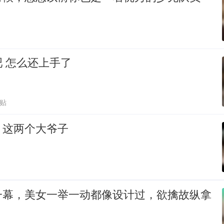
合影就合影吧 怎么还上手了
跟贴
，这两个大爷子
一幕，美女一举一动都像设计过，欲擒故纵拿