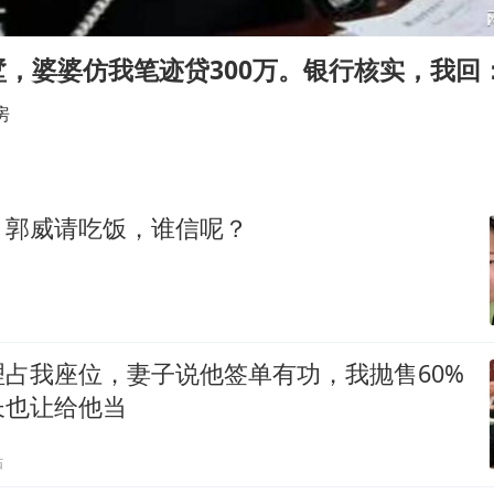
扎哈罗娃批广岛市长不提美国原子弹
泰国一女公务员妆容引争议 本人回应
墅，婆婆仿我笔迹贷300万。银行核实，我回
多地要求领导干部带头休假
房
女子利用漏洞0元薅走3000多件家电
村民谈“梅姨”：叫的其实是“媒姨”
关之琳否认与27岁模特的恋情
，郭威请吃饭，谁信呢？
把党建设得更加坚强有力
奋进开新局 实干挑大梁
占我座位，妻子说他签单有功，我抛售60%
长也让给他当
贴