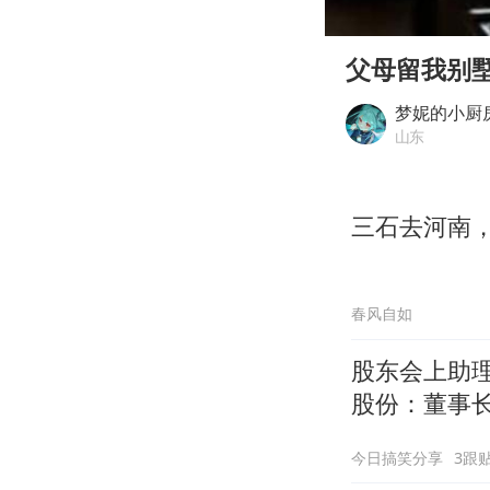
00:00
Play
父母留我别
梦妮的小厨
山东
三石去河南
春风自如
股东会上助理
股份：董事
今日搞笑分享
3跟