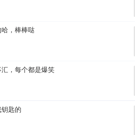
的哈，棒棒哒
事汇，每个都是爆笑
找钥匙的