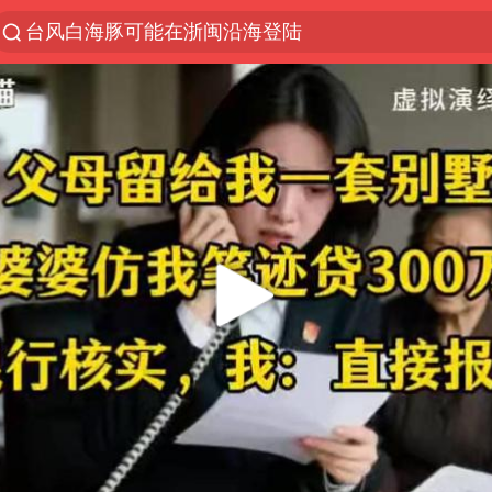
台风白海豚可能在浙闽沿海登陆
以“新”破局 首发经济点亮城市消费活力
台风白海豚影响中国已成定局
中方回应是否开采太平洋海底稀土资源
昆明石林火把节
外交部发言人就广岛核爆81周年等答记者问
我国编制完成新版全月地质图
胡塞武装袭扰红海航运行动升级
郑国霖回应去景区上班被保安拦下
80后女柜员逆袭成4200亿银行副行长
感觉全东北都在等7号