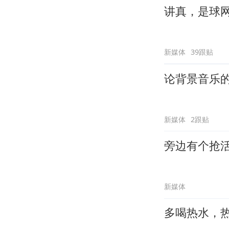
讲真，是球
新媒体
39跟贴
论背景音乐
新媒体
2跟贴
旁边有个抢
新媒体
多喝热水，