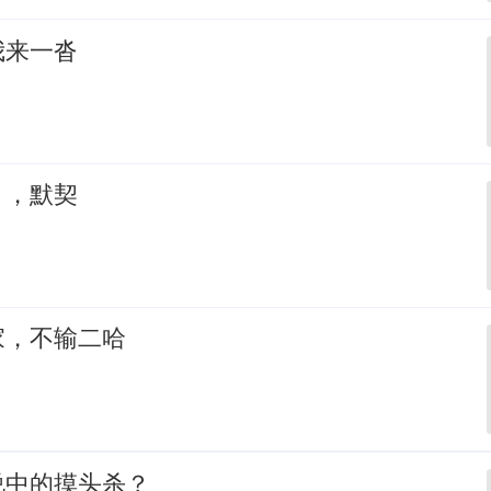
我来一沓
，，默契
家，不输二哈
说中的摸头杀？