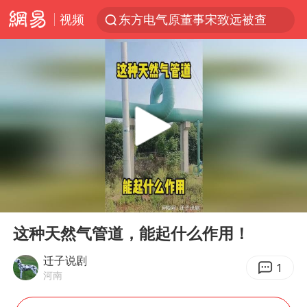
视频
东方电气原董事宋致远被查
台风白海豚闭眼了
“China Cool”火了，老外爱上中国避暑游
香港宏福苑火灾或由烟头引起
浙江台州《告全体市民书》
以媒：穆杰塔巴被紧急送医情况危急
多所高校取消艺考
00:00
00:15
泰国初中生饮弹自尽前开了26枪
Play
Ent
full
网约车司机充电时猝死保险拒赔
这种天然气管道，能起什么作用！
陕西柞水泥石流已致2死 仍有1人失联
迁子说剧
1
河南
店主称换“青海拉面”招牌后生意更好