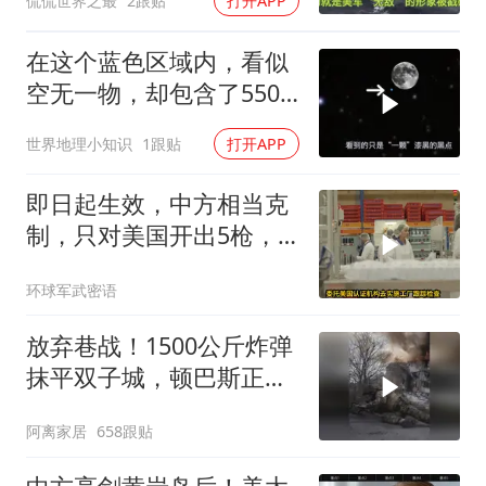
侃侃世界之最
2跟贴
打开APP
在这个蓝色区域内，看似
空无一物，却包含了5500
个星系！
世界地理小知识
1跟贴
打开APP
即日起生效，中方相当克
制，只对美国开出5枪，
商务部二号令颁布
环球军武密语
放弃巷战！1500公斤炸弹
抹平双子城，顿巴斯正变
成一场拆城游戏
阿离家居
658跟贴