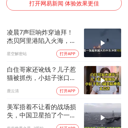
22岁女生独闯南太行失联12天
打开网易新闻 体验效果更佳
今年第二强台风将带来多大影响
张本智和：零封向鹏不意外
凌晨7声巨响炸穿迪拜！
微信新功能：你可以“撤回”你的撤回
杰贝阿里港陷入火海，美
上半年国内居民出游人次34.63亿
军弹药库告急让中东盟友
星空解密站
打开APP
浙江最强风雨时段已锁定
彻底心寒
万岁山接盘烂尾恒大文旅城
白住哥家还讹钱？儿子惹
老人被城管撞倒后离世亲属质疑记录仪
猫被抓伤，小姑子张口就
要精神费，太荒唐
习近平心系体育强国建设
鹿云清
打开APP
美军捂着不让看的战场损
失，中国卫星拍了个一清
二楚