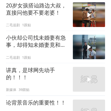
20岁女孩搭讪路边大叔，
直接问他要不要老婆！
二毛追剧
1跟贴
小伙却公司找未婚妻有急
事，却得知未婚妻竟和别
人订婚！
二毛追剧
1跟贴
讲真，是球网先动手
的！！！
新媒体
39跟贴
论背景音乐的重要性！！