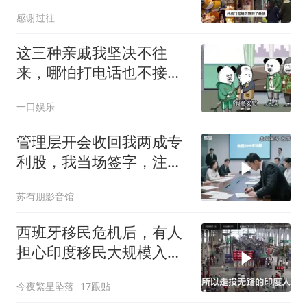
了？
感谢过往
这三种亲戚我坚决不往
来，哪怕打电话也不接，
断交！
一口娱乐
管理层开会收回我两成专
利股，我当场签字，注销
核心技术授权，全员慌了
苏有朋影音馆
西班牙移民危机后，有人
担心印度移民大规模入侵
中国，这可能吗？
今夜繁星坠落
17跟贴