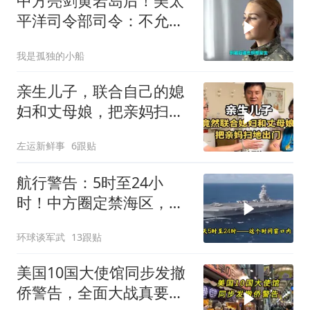
中方亮剑黄岩岛后！美太
平洋司令部司令：不允许
任何国家主宰印太
我是孤独的小船
亲生儿子，联合自己的媳
妇和丈母娘，把亲妈扫地
出门！
左运新鲜事
6跟贴
航行警告：5时至24小
时！中方圈定禁海区，美
航母紧急后撤，黄岩岛主
环球谈军武
13跟贴
权已定
美国10国大使馆同步发撤
侨警告，全面大战真要来