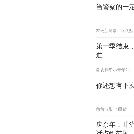
当警察的一
左云新鲜事
18跟贴
第一季结束，
道
务农翻车小青年21
你还想有下
茜茜剪影
1跟贴
庆余年：叶
话点醒范闲