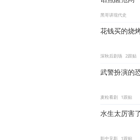
黑哥讲现代史
花钱买的烧
深秋后剧场
2跟贴
武警扮演的
麦粒看剧
1跟贴
水生太厉害
影中见影
1跟贴