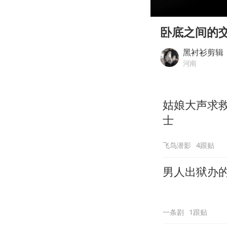
00:00
Play
卧底之间的
黑衬衫剪辑
河南
姑娘大声求
士
飞鸟潜影
4跟贴
一条剧
1跟贴