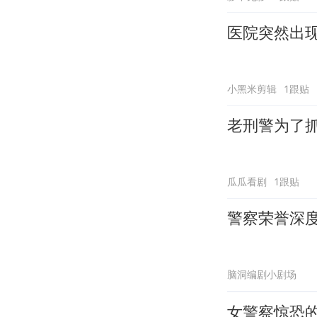
医院突然出
小黑米剪辑
1跟贴
老刑警为了
瓜瓜看剧
1跟贴
警察荣誉深
脑洞编剧小剧场
女警察惊恐