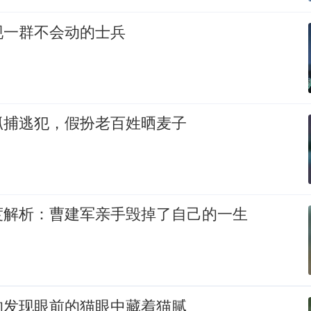
现一群不会动的士兵
抓捕逃犯，假扮老百姓晒麦子
度解析：曹建军亲手毁掉了自己的一生
的发现眼前的猫眼中藏着猫腻