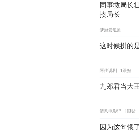
同事救局长
揍局长
梦游爱追剧
这时候拼的
阿佳说剧
1跟贴
九郎君当大
清风电影记
1跟贴
因为这句饿