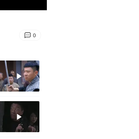
03:46
Enter
fullscreen
0