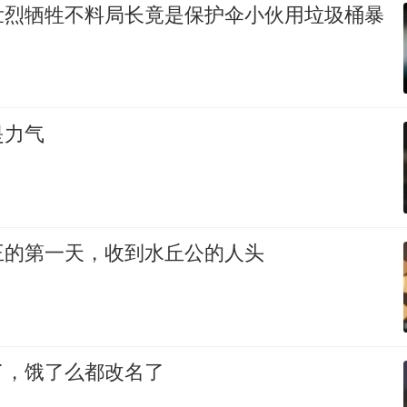
壮烈牺牲不料局长竟是保护伞小伙用垃圾桶暴
是力气
王的第一天，收到水丘公的人头
了，饿了么都改名了