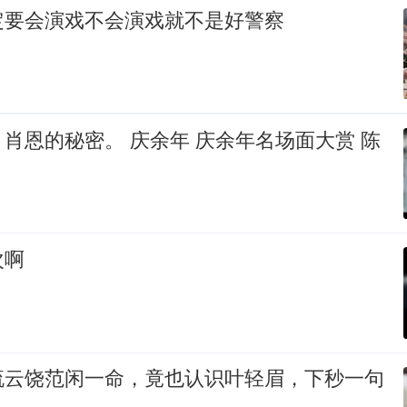
定要会演戏不会演戏就不是好警察
肖恩的秘密。 庆余年 庆余年名场面大赏 陈
次啊
流云饶范闲一命，竟也认识叶轻眉，下秒一句