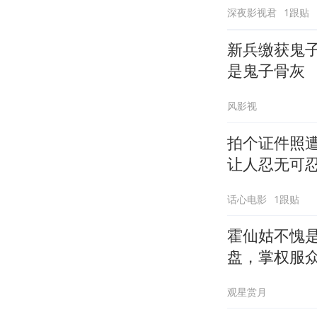
深夜影视君
1跟贴
新兵缴获鬼
是鬼子骨灰
风影视
拍个证件照
让人忍无可忍 
话心电影
1跟贴
霍仙姑不愧
盘，掌权服
观星赏月