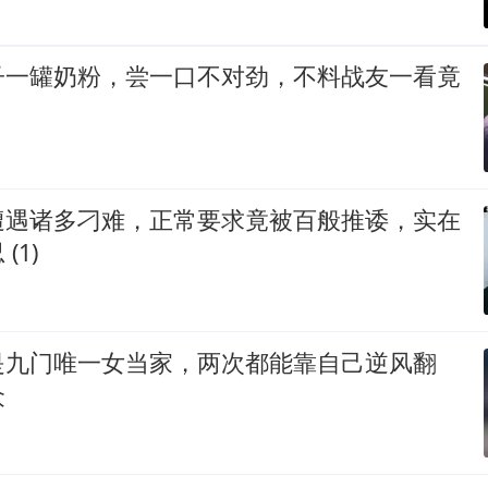
子一罐奶粉，尝一口不对劲，不料战友一看竟
遭遇诸多刁难，正常要求竟被百般推诿，实在
(1)
是九门唯一女当家，两次都能靠自己逆风翻
众