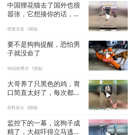
中国狸花猫去了国外也很
嚣张，它想揍你的话，就
连耶稣都拦不住
萌宠当道
1跟贴
要不是狗狗提醒，恐怕男
子就没命了
90后的秀才
1跟贴
大哥养了只黑色的鸡，胃
口简直太好了，每次都要
吃根大骨头！
笑料直出
3跟贴
监控下的一幕，这狗子成
精了，大叔吓得立马逃