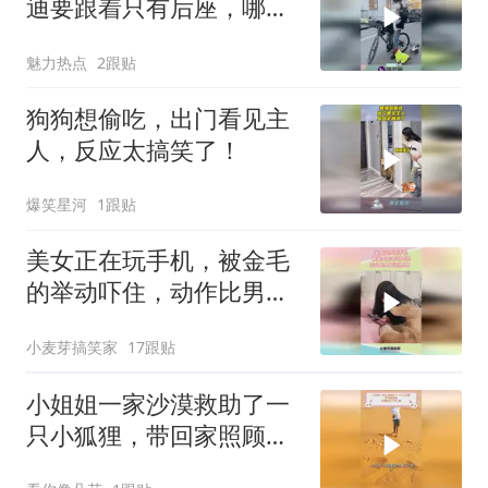
迪要跟着只有后座，哪料
它想让主人抱着！
魅力热点
2跟贴
狗狗想偷吃，出门看见主
人，反应太搞笑了！
爆笑星河
1跟贴
美女正在玩手机，被金毛
的举动吓住，动作比男友
还熟练！
小麦芽搞笑家
17跟贴
小姐姐一家沙漠救助了一
只小狐狸，带回家照顾，
没想到成了开心果