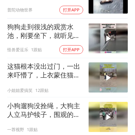
普陀动物世界
打开APP
狗狗走到很浅的观赏水
池，刚要坐下，就听见主
人惊讶一声！
怪兽爱逗乐
1跟贴
打开APP
这猫根本没出过门，一出
来吓懵了，上衣蒙住猫头
想法塞进笼子
小姐姐爱搞笑
12跟贴
小狗遛狗没拴绳，大狗主
人立马护犊子，围观的却
不断起哄
一荐视野
1跟贴