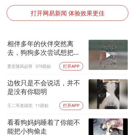
上交绝杀清华 姚明笑出表情包
伯克希尔净买入约200亿美元股票
打开网易新闻 体验效果更佳
曝美下令调查弹药库存信息遭泄露事件
白海豚在海上打了个结
相伴多年的伙伴突然离
构建更高水平的全民健身公共服务体系
去，狗狗多次尝试想把伙
伴叫醒
爱意随风起呀
379跟贴
打开APP
边牧只是不会说话，并不
是没有你聪明
王二哥老搞笑
11跟贴
打开APP
看看狗妈妈睡着了你能不
能把小狗偷走