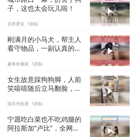
子，这也太会玩儿啦！
笑薛爱笑
1跟贴
刚满月的小马犬，帮主人
看守物品，一副认真的样
子谁都动不了！
趣事收藏家
1跟贴
女生故意踩狗狗脚，人前
笑嘻嘻随后立马翻脸，讨
好型狗格无疑！
搞笑包租婆
1跟贴
宁愿吃白菜也不吃鸡腿的
阿拉斯加“卢比”，全网公
认的妈宝狗