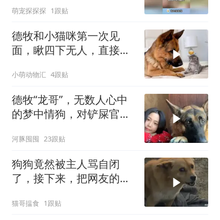
萌宠探探探
1跟贴
德牧和小猫咪第一次见
面，瞅四下无人，直接嗦
成了“芒果核”
小萌动物汇
4跟贴
德牧“龙哥”，无数人心中
的梦中情狗，对铲屎官宠
溺到极致
河豚囤囤
23跟贴
狗狗竟然被主人骂自闭
了，接下来，把网友的眼
泪都笑出来了！
猫哥揾食
1跟贴