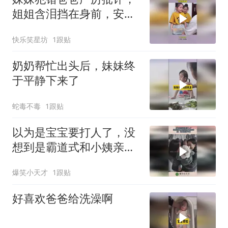
姐姐含泪挡在身前，安全
感满满！
快乐笑星坊
1跟贴
奶奶帮忙出头后，妹妹终
于平静下来了
蛇毒不毒
1跟贴
以为是宝宝要打人了，没
想到是霸道式和小姨亲
亲，娃：这眼镜我不爱！
爆笑小天才
1跟贴
好喜欢爸爸给洗澡啊