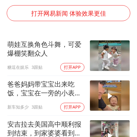
36岁男演员成景区NPC后人气爆棚
打开网易新闻 体验效果更佳
身体出现这几个信号可能是肝在求救
宇树王兴兴被问了360多个问题
萌娃互换角色斗舞，可爱
全民健身事业高质量发展
爆棚笑翻众人
上四休三，但降薪1000元，你接受吗？
乐享全民健身 共筑健康中国
糖逗在娱乐
3跟贴
打开APP
爸爸妈妈带宝宝出来吃
饭，宝宝在一旁的小表情
也太可爱了
新车知多少
3跟贴
打开APP
安吉拉去美国高中顺利报
到结束，到家婆婆看到安