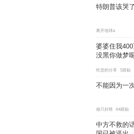
特朗普该哭
离开地球a
婆婆住我40
没黑你做梦
吃货的分享
5跟贴
不能因为一
做只好猹
64跟贴
中方不救的
国已被逼出