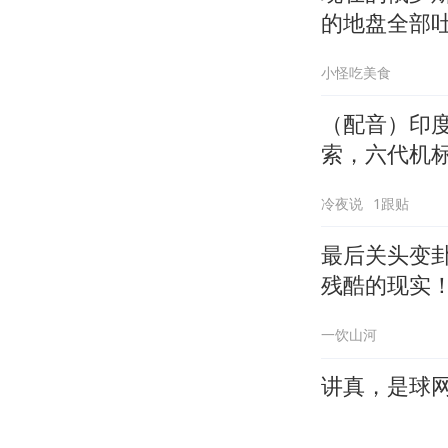
的地盘全部
小怪吃美食
（配音）印
索，六代机
冷夜说
1跟贴
最后关头变
残酷的现实
一饮山河
讲真，是球