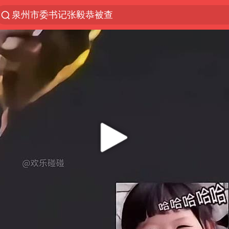
泉州市委书记张毅恭被查
“电影+”如何激发千亿级消费新活力？
全球首个长时储能一体化产业园量产
台风白海豚已进入24小时警戒线
中国女篮70-67险胜尼日利亚女篮
上海：台风白海豚或将带来龙卷风
四川宜宾高县4.9级地震致1死
中巨芯：上半年归母净利润1405.77万元
出口禁令驱动有色板块大涨
秋天的第一杯奶茶到底有多火
38岁演员求职万岁山NPC成功