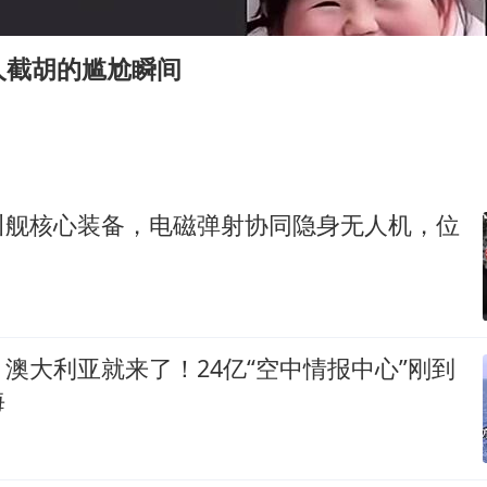
胜宏科技：股票交易异常波动
国乒男单横滨冠军赛全军覆没
人截胡的尴尬瞬间
U17国足三连胜晋级明日之星半决赛
胡彦斌获《歌手2026》歌王
东航：国内客票提前14天免费退改
美股存储板块集体大跌
川舰核心装备，电磁弹射协同隐身无人机，位
日本试射“战斧”导弹，国防部回应
夯实基础开新局
澳大利亚就来了！24亿“空中情报中心”刚到
海