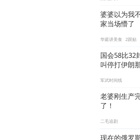
婆婆以为我
家当场懵了
华庭讲美食
2跟贴
国会58比3
叫停打伊朗
军武时间线
老婆刚生产
了！
二毛追剧
现在的俄罗