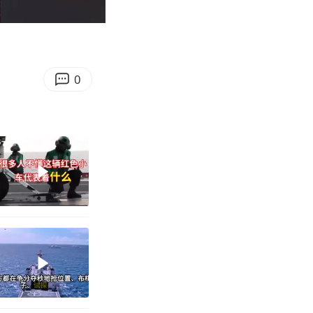
03:19
Enter
fullscreen
0