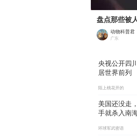
00:00
Play
盘点那些被
动物科普君
广东
央视公开四
居世界前列
陌上桃花开的
美国还没走，
手就杀入南
环球军武密语