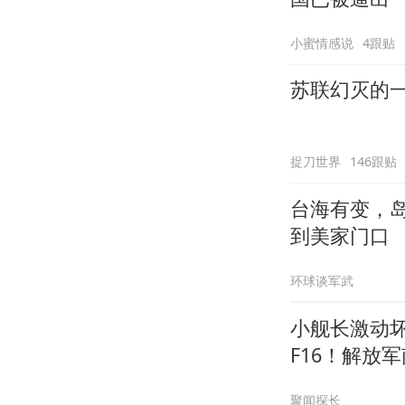
小蜜情感说
4跟贴
苏联幻灭的
捉刀世界
146跟贴
台海有变，
到美家门口
环球谈军武
小舰长激动
F16！解放
聚闻探长