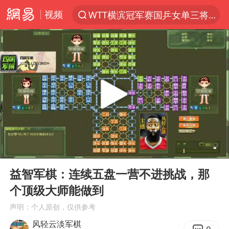
视频
WTT横滨冠军赛国乒女单三将晋级四强
光影经济撬动暑期消费新蓝海
日本发布排名：“中国第一，美日德韩英法居后”
微信又有新功能，你可以“撤回”你的撤回了！
杭州全市有序停课
上四休三，但降薪1000元，你接受吗？
情侣平潭拍日出坠崖1死1伤
00:00
12:05
郑丽文：台湾从来没有“独立”过
Play
Ent
full
《欢迎来龙餐馆》口碑
益智军棋：连续五盘一营不进挑战，那
个顶级大师能做到
泰国初中生饮弹自尽前开了26枪
声明：个人原创，仅供参考
酒店花洒现排泄物住客索赔遭拒
风轻云淡军棋