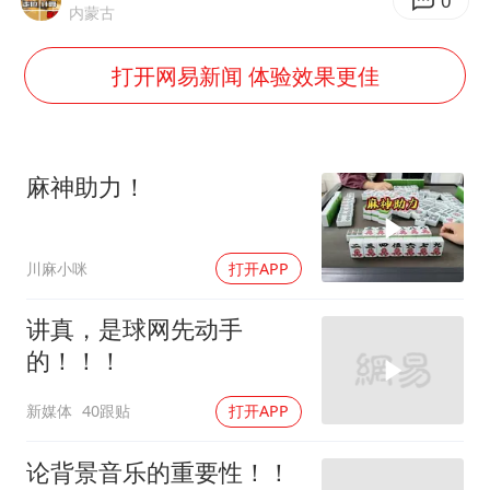
夏日经济乘“热”而上 消费市场向“新”而行
0
内蒙古
36岁男演员成景区NPC后人气爆棚
打开网易新闻 体验效果更佳
宇树王兴兴被问了360多个问题
全民健身事业高质量发展
几元成本的AI广告导致千万市值蒸发
麻神助力！
唐田赛前发布会上引用《孙子兵法》
台当局重金为“台独”织“皇帝新衣”
川麻小咪
打开APP
乐享全民健身 共筑健康中国
讲真，是球网先动手
的！！！
新媒体
40跟贴
打开APP
论背景音乐的重要性！！