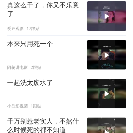
真这么干了，你又不乐意
了
爱豆观影
17跟贴
本来只用死一个
阿萌讲电影
2跟贴
一起洗太废水了
小岛影视菌
1跟贴
千万别惹老实人，不然什
么时候死的都不知道