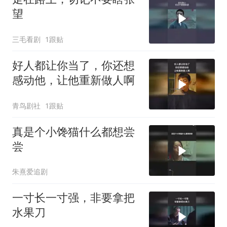
望
三毛看剧
1跟贴
好人都让你当了，你还想
感动他，让他重新做人啊
青鸟剧社
1跟贴
真是个小馋猫什么都想尝
尝
朱熹爱追剧
一寸长一寸强，非要拿把
水果刀