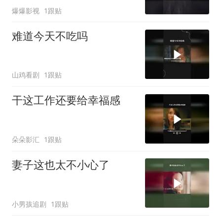
爆爆影视
1跟贴
难道今天不吃吗
山鸡看剧
1跟贴
干这工作还要给幸福感
朵朵影汇
1跟贴
妻子这也太不小心了
小男孩追剧
1跟贴