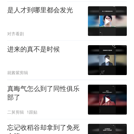
是人才到哪里都会发光
对齐看剧
进来的真不是时候
就酱紫剪辑
真晦气怎么到了同性俱乐
部了
二舅剪辑
1跟贴
忘记收稻谷却拿到了免死