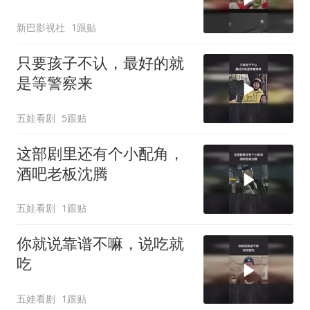
新巴影视社
1跟贴
只要孩子不认，最好的就
是等警察来
五娃看剧
5跟贴
这部剧里还有个小配角，
酒吧老板沈腾
五娃看剧
1跟贴
你就说靠谱不嘛，说吃就
吃
五娃看剧
1跟贴