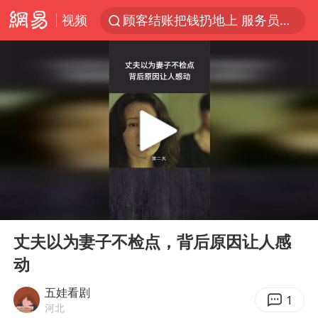
视频
顾客结账把钱扔地上 服务员霸气扔回
38岁山东财大教授刘海明逝世
李亚鹏向地铁吐血女孩捐99999元
台风白海豚或在华东沿海登陆
香港殿堂级填词人黎彼得因病离世 终年76岁
FIFA官方支持因凡蒂诺
41岁女子为鼓励女儿考上985研究生
00:00
02:37
弹药库存告急 美军补货难
Play
Ent
full
如何把百年大党建设得更加坚强有力
丈夫以为妻子不检点，背后原因让人感
动
沙特否认与胡塞武装举行会谈
乘客脱鞋散发异味 司机提醒反被怼
五娃看剧
1
河北