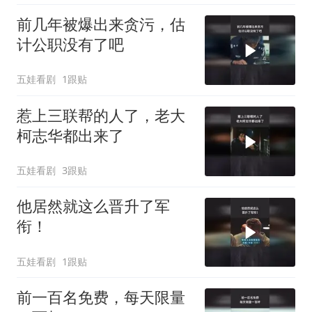
前几年被爆出来贪污，估
计公职没有了吧
五娃看剧
1跟贴
惹上三联帮的人了，老大
柯志华都出来了
五娃看剧
3跟贴
他居然就这么晋升了军
衔！
五娃看剧
1跟贴
前一百名免费，每天限量