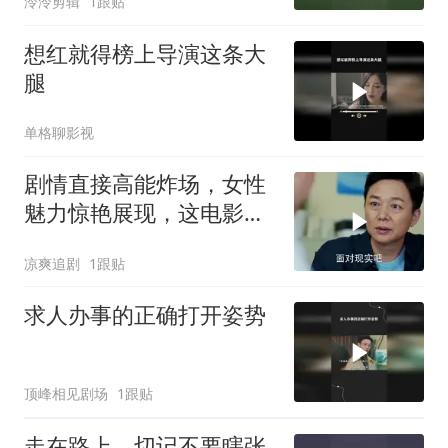
泠泠剪辑
1跟贴
想红就得榜上导演这条大
腿
单格聊影视
剧情直接高能炸场，女性
魅力惊艳展现，这电影堪
称王炸
凉爽追剧
1跟贴
求人办事的正确打开姿势
顶峰相见剧场
1跟贴
走在路上，切记不要瞎张