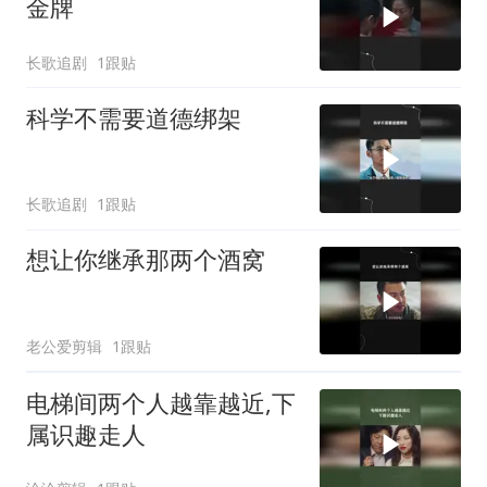
金牌
长歌追剧
1跟贴
科学不需要道德绑架
长歌追剧
1跟贴
想让你继承那两个酒窝
老公爱剪辑
1跟贴
电梯间两个人越靠越近,下
属识趣走人