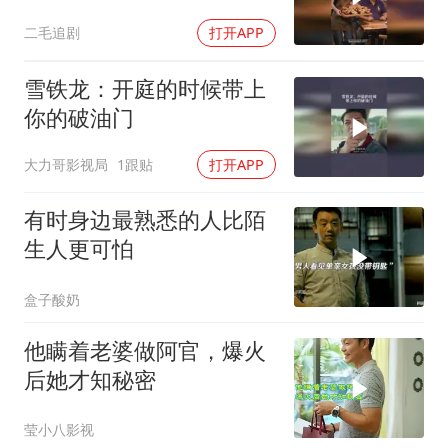
眨都同意了！
二毛追剧
打开APP
雪铁龙：开庭的时候带上
你的破油门
大力哥影视局
1跟贴
打开APP
有时身边最熟悉的人比陌
生人更可怕
盒子酸奶
他瞒着老婆做阿官，爆火
后她才知秘密
莹小八影视