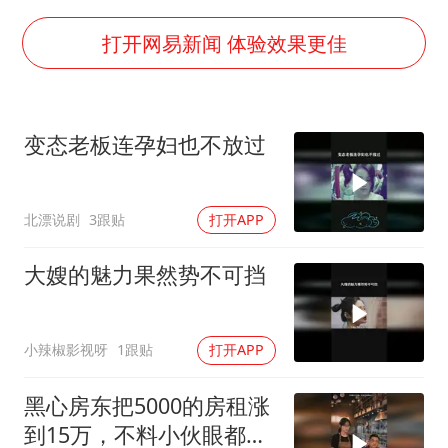
日本籍女网红在韩直播时自杀身亡
多专业取消艺考 文化工作者要有文化
打开网易新闻 体验效果更佳
汕头市政府被约谈
南太行山失联女孩最后信号不在山林
变态老板连孕妇也不放过
总书记关心百姓身边这些民生大事
北漂说剧
3跟贴
打开APP
大嫂的魅力果然势不可挡
小辣椒影视呀
1跟贴
打开APP
黑心房东把5000的房租涨
到15万，不料小伙眼都不