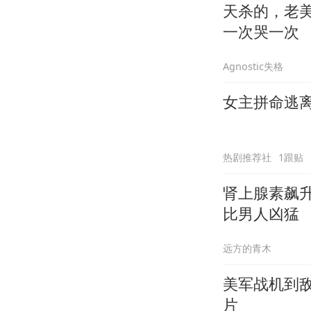
天杀的，老
一次哭一次
Agnostic失格
女主拼命逃
热剧推荐社
1跟贴
肾上腺素飙
比男人凶猛
远方的青木
美军战机到
片