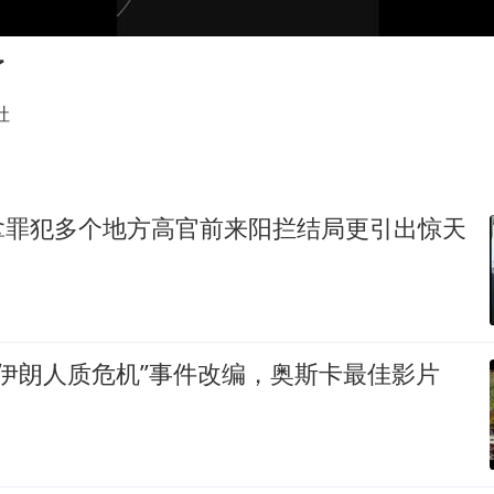
李云泽严重违纪违法
王力宏演唱会黄牛带观众藏匿被查获
了
国防部回应日本试射“战斧”导弹
社
陕西省委书记赶赴柞水县杏坪镇
女孩摆摊卖菌子时收到北大通知书
改名后的“青海拉面”店
拿罪犯多个地方高官前来阳拦结局更引出惊天
东方之约 相约未来
9年伊朗人质危机”事件改编，奥斯卡最佳影片