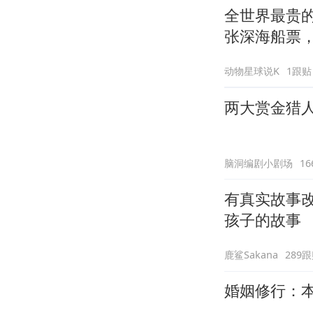
全世界最贵的
张深海船票，
动物星球说K
1跟贴
两大赏金猎
脑洞编剧小剧场
1
有真实故事
孩子的故事
鹿鲨Sakana
289
婚姻修行：