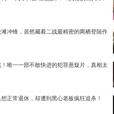
抢滩冲锋，居然藏着二战最精密的两栖登陆作
然！唯一一部不敢快进的犯罪悬疑片，真相太
是想正常退休，却遭到黑心老板疯狂追杀！
》