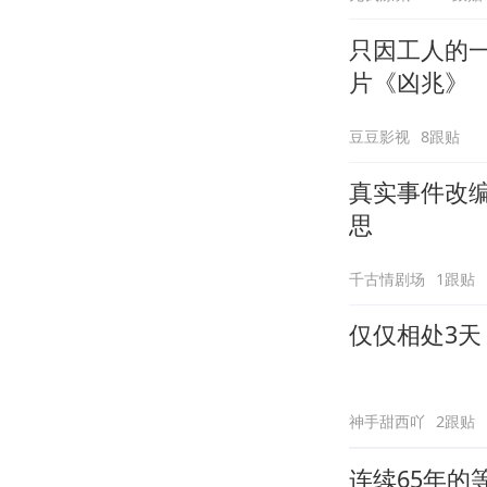
只因工人的
片《凶兆》
豆豆影视
8跟贴
真实事件改
思
千古情剧场
1跟贴
仅仅相处3
神手甜西吖
2跟贴
连续65年