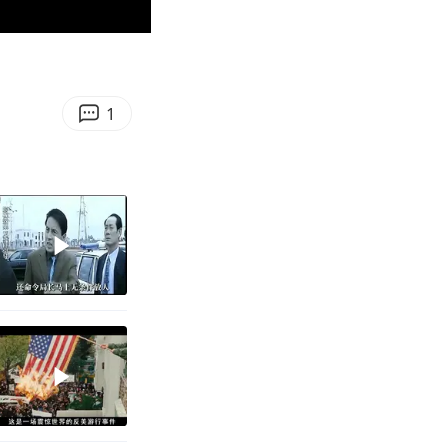
01:00
Enter
fullscreen
1