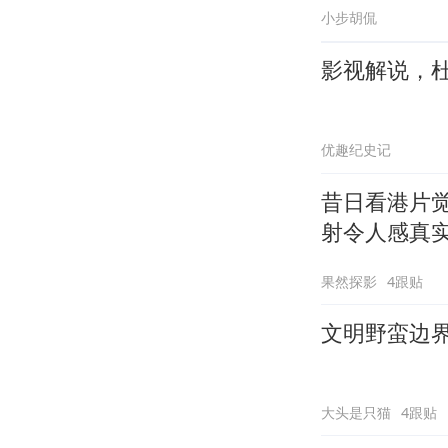
小步胡侃
影视解说，
优趣纪史记
昔日看港片
射令人感真
果然探影
4跟贴
文明野蛮边
大头是只猫
4跟贴