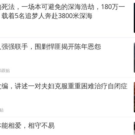
死法，一场本可避免的深海浩劫，180万一
载着5名追梦人奔赴3800米深海
人强强联手，围剿悍匪揭开陈年恩怨
66跟贴
改编，讲述一对夫妇克服重重困难治疗自闭症
跟贴
本能相爱，相守不易