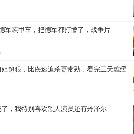
轰德军装甲车，把德军都打懵了，战争片
贴
姐姐超狠，比疾速追杀更带劲，看完三天难缓
绝了，我特别喜欢黑人演员还有丹泽尔