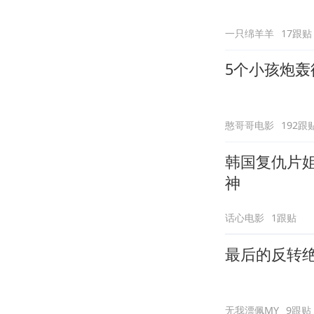
一只绵羊羊
17跟贴
5个小孩炮
憨哥哥电影
192跟
韩国复仇片
神
话心电影
1跟贴
最后的反转
无我漂佩MY
9跟贴