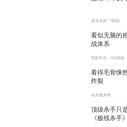
壹哥追剧
7跟贴
看似无脑的
战体系
简影时光
102跟贴
看得毛骨悚
炸裂
仙舟魔术师
顶级杀手只
《极线杀手