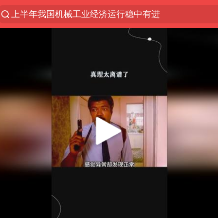
上半年我国机械工业经济运行稳中有进
实测秋天第一杯奶茶
泰国枪击案凶手先杀祖父母后行凶
四川宜宾市高县发生4.9级地震
台风“白海豚”体型变大！环流面积接近13个浙江那么
泰国校园枪击案死亡人数升至7人
东航新规：提前14天可免费退改签
河南回应撤回领导带薪错峰休假通知
汪峰阻止14岁女儿买大牌
江苏发布台风蓝色预警
国防部：坚决反制任何闹海挑衅图谋