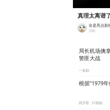
00:00
Play
真理太离谱
全是亮点剧
河南
局长机场擒
警匪大战
一条剧
根据“197
四夕君
21跟贴