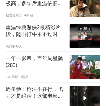
极高，多年后重温依旧动
人
糖逗在娱乐
4跟贴
重温经典赌侠2最精彩片
段，隔山打牛永不过时
南方的冬天
一年一影帝，百年周星驰
(283)
GAI周延
3跟贴
周星驰：枪法不在行，飞
刀才是绝活！这部电影你
看过吗？