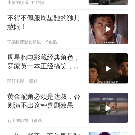
小影的娱乐
11跟贴
不得不佩服周星驰的独具
慧眼！
丁鸊惊悚影视解说
19跟贴
周星驰电影藏经典角色，
罗家英一本正经搞笑，星
爷作品再添亮点
雨轩电影
1跟贴
黄金配角必须是达叔，否
则演不出这种喜剧效果
新大陆影视
1跟贴