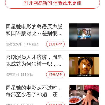
打开网易新闻 体验效果更佳
《龙餐馆》 冲奖
蒯曼挺进WTT横滨冠军赛女单四强
以军士兵把枪口对准中国记者
周星驰电影的粤语原声版
笔试第一被劝弃考涉事副校长被撤职
和国语版对比～差别很
白海豚5次眼壁置换
大！讲粤语的星爷才是他
据说说娱乐
1392跟贴
打开APP
自己！
构建更高水平的全民健身公共服务体系
喜剧演员人才济济，周星
驰成就为何独树一帜，他
人难望其项背
凉爽追剧
333跟贴
打开APP
周星驰的电影从不过时，
每部至少看了30遍，还是
很喜欢看