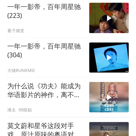
一年一影帝，百年周星驰
(223)
量子痛觉
一年一影帝，百年周星驰
(304)
大锤RUNKMD
为什么说《功夫》能成为
华语影片的神作，离不开
周星驰的坚守？
淆太
99跟贴
莫文蔚和星爷这段对手
戏，原汁原味的粤语对