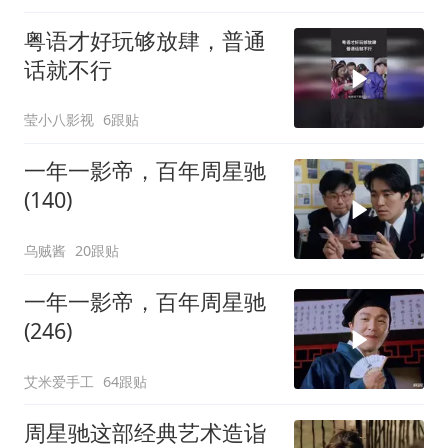
粤语才好玩够放肆，普通
话就不行
莹小八影视
6跟贴
一年一影帝，百年周星驰
(140)
乌贼酱
20跟贴
一年一影帝，百年周星驰
(246)
艾米爱手工
64跟贴
周星驰这部经典艺术造诣