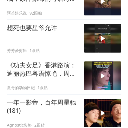
白，这才是无厘头喜剧的
阿芒娱乐说
92跟贴
魅力！
想死也要星爷允许
芳芳爱剪辑
1跟贴
《功夫女足》香港路演：
迪丽热巴粤语惊艳，周星
驰逗笑刘嘉玲
瓜哥的动物日记
1跟贴
一年一影帝，百年周星驰
(181)
Agnostic失格
2跟贴