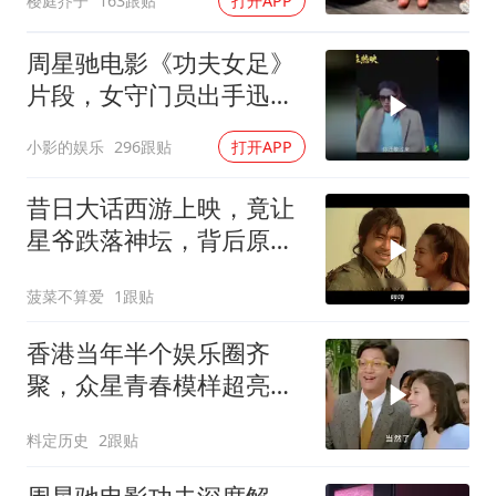
樱庭芥子
163跟贴
打开APP
周星驰电影《功夫女足》
片段，女守门员出手迅
猛，一次比一次搞笑
小影的娱乐
296跟贴
打开APP
昔日大话西游上映，竟让
星爷跌落神坛，背后原因
揭秘
菠菜不算爱
1跟贴
香港当年半个娱乐圈齐
聚，众星青春模样超亮
眼，星爷现身瞬间惊艳
料定历史
2跟贴