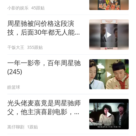
越有味
小影的娱乐
45跟贴
周星驰被问价格这段演
技，后面30年都无人能
及，天才型演员
干饭大王
355跟贴
一年一影帝，百年周星驰
(245)
皓篮球
光头佬麦嘉竟是周星驰师
父，他主演喜剧电影，承
载无数人童年
嵩仔聊剧
1跟贴