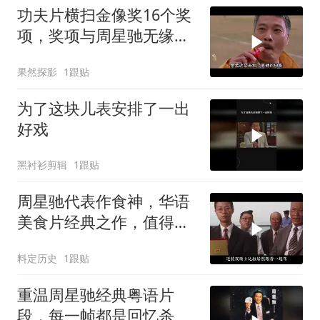
功夫片横扫金像奖16个奖
项，奖项与周星驰无缘，
一年一影帝百年周星驰
果然探影
1跟贴
为了这块儿表安排了一出
好戏
黑衬衫剪辑
1跟贴
周星驰代表作食神，华语
美食片经典之作，值得深
度品味
料定历史
1跟贴
重温周星驰经典粤语片
段，每一帧都是回忆杀