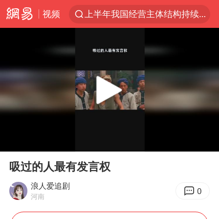
视频
王传君 《披荆斩棘》
上海：5号线16号线浦江线全线停运
白海豚预计将在浙江苍南到三门一带登陆
今日15时起福州地铁高架区段停运
国足U17与阿森纳决赛取消 并列冠军
王艺迪2-4不敌张本美和止步4强
上门女婿出轨女邻居多年被判重婚罪
00:00
00:34
2025年小学教师减少13.19万
Play
Ent
full
吸过的人最有发言权
王艺迪无缘横滨赛决赛
浪人爱追剧
泰国：高度重视中国游客旅游体验
0
河南
上海大部迎大暴雨