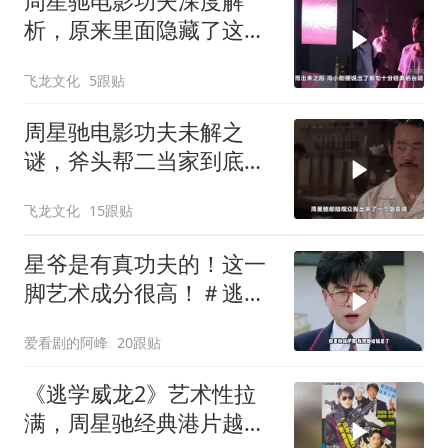
周星驰电影功夫深度解
析，原来里面隐藏了这么
多细节？
飞龙文化
5跟贴
周星驰电影功夫未解之
谜，斧头帮二当家到底是
被谁干飞的？
飞龙文化
15跟贴
星爷是有真功夫的！这一
脚艺术成分很高！＃逃学
威龙
爱看剧的阿峰
20跟贴
《逃学威龙2》艺术性拉
满，周星驰经典港片越品