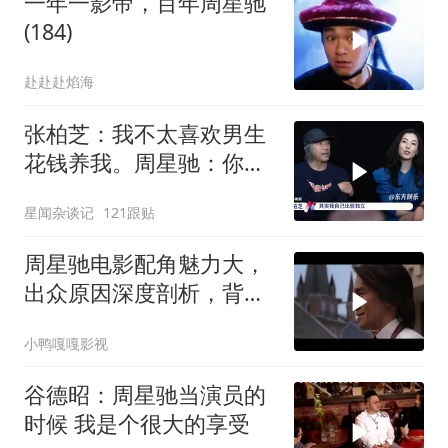
一年一影帝，百年周星驰
(184)
赴赴赴焰海
张柏芝：我不太喜欢男生
花钱养我。周星驰：你不
早说
星闻杂谈记
121跟贴
周星驰电影配角魅力大，
出众原因深度剖析，背后
故事值得细品
小鸭嘎嘎影视
谷德昭：周星驰当演员的
时候 我是个很大的享受