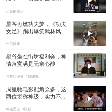
小影的娱乐
星爷再燃功夫梦，《功夫
女足》踢出爆笑武林风
一口娱乐
星爷坐在街坊福利会，神
情落寞满是无奈心酸
井芹仁小菜
135跟贴
周星驰电影配角众多，这
两位堪称神级，实力不容
小觑
料定历史
1跟贴