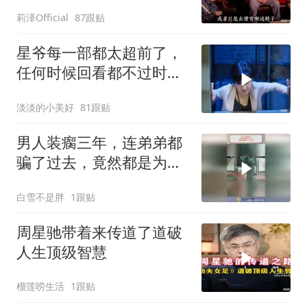
莉泽Official
87跟贴
星爷每一部都太超前了，
任何时候回看都不过时，
后劲十足
淡淡的小美好
81跟贴
男人装瘸三年，连弟弟都
骗了过去，竟然都是为了
这一刻！
白雪不是胖
1跟贴
周星驰带着来传道了道破
人生顶级智慧
榴莲唠生活
1跟贴