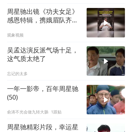
周星驰出镜《功夫女足》
感恩特辑，携娥眉队齐声
高喊致谢所有观众
观象视频
吴孟达演反派气场十足，
这气质太绝了
忘记的太多
一年一影帝，百年周星驰
(50)
俞涛不光会做九转大肠
1跟贴
周星驰精彩片段，幸运星