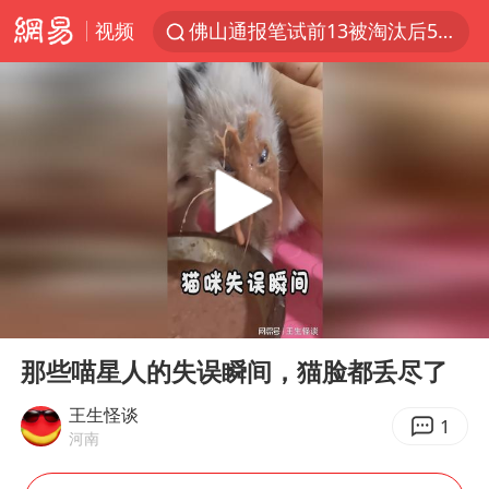
视频
佛山通报笔试前13被淘汰后5名进体检
方程豹钛9新车申报
泰国枪击案凶手先杀祖父母后行凶
台风“白海豚”体型变大！环流面积接近13个浙江那么大
泰国校园枪击案死亡人数升至7人
河南回应带薪错峰休假通知引争议
国防部回应日本试射“战斧”导弹
00:00
02:18
国防部：中国军队坚决反制任何闹海挑衅图谋
Play
Ent
full
四川宜宾市高县发生4.9级地震
那些喵星人的失误瞬间，猫脸都丢尽了
江苏发布台风蓝色预警
王生怪谈
1
河南
“立秋的第一杯奶茶”又爆单了