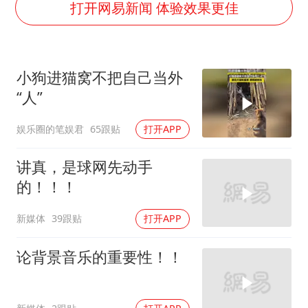
中国仓储指数连续两月运行在扩张区间
打开网易新闻 体验效果更佳
曝美拒绝乌增购“爱国者”导弹请求
陕西省委书记赶赴柞水县杏坪镇
小狗进猫窝不把自己当外
女孩摆摊卖菌子时收到北大通知书
“人”
改名后的“青海拉面”店
娱乐圈的笔娱君
65跟贴
打开APP
东方之约 相约未来
讲真，是球网先动手
的！！！
新媒体
39跟贴
打开APP
论背景音乐的重要性！！